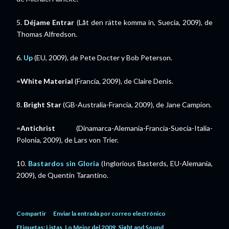
5.
Déjame Entrar
(Låt den rätte komma in, Suecia, 2009), de
Thomas Alfredson.
6.
Up
(EU, 2009), de Pete Docter y Bob Peterson.
=
White Material
(Francia, 2009), de Claire Denis.
8.
Bright Star
(GB-Australia-Francia, 2009), de Jane Campion.
=
Antichrist
(Dinamarca-Alemania-Francia-Suecia-Italia-
Polonia, 2009), de Lars von Trier.
10.
Bastardos sin Gloria
(Inglorious Basterds, EU-Alemania,
2009), de Quentin Tarantino.
Compartir
Enviar la entrada por correo electrónico
Etiquetas:
Listas
Lo Mejor del 2009
Sight and Sound