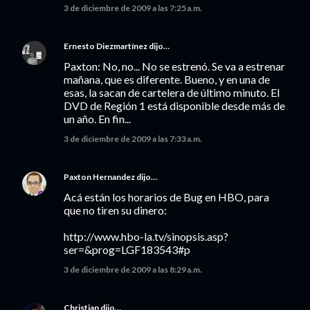
3 de diciembre de 2009 a las 7:25 a.m.
Ernesto Diezmartínez
dijo…
Paxton: No, no... No se estrenó. Se va a estrenar
mañana, que es diferente. Bueno, y en una de
esas, la sacan de cartelera de último minuto. El
DVD de Región 1 está disponible desde más de
un año. En fin...
3 de diciembre de 2009 a las 7:33 a.m.
Paxton Hernandez
dijo…
Acá están los horarios de Bug en HBO, para
que no tiren su dinero:
http://www.hbo-la.tv/sinopsis.asp?
ser=&prog=LGF183543#p
3 de diciembre de 2009 a las 8:29 a.m.
Christian
dijo…