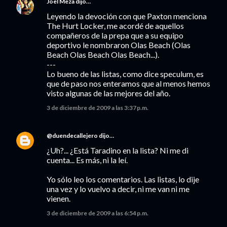
Joel Meza
dijo…
Leyendo la devoción con que Paxton menciona
The Hurt Locker, me acordé de aquellos
compañeros de la prepa que a su equipo
deportivo le nombraron Olas Beach (Olas
Beach Olas Beach Olas Beach...).
---
Lo bueno de las listas, como dice speculum, es
que de paso nos enteramos que al menos hemos
visto algunas de las mejores del año.
3 de diciembre de 2009 a las 3:37 p.m.
@duendecallejero
dijo…
¿Uh?... ¿Está Taradino en la lista? Ni me di
cuenta... Es más, ni la leí.
Yo sólo leo los comentarios. Las listas, lo dije
una vez y lo vuelvo a decir, ni me van ni me
vienen.
3 de diciembre de 2009 a las 6:54 p.m.