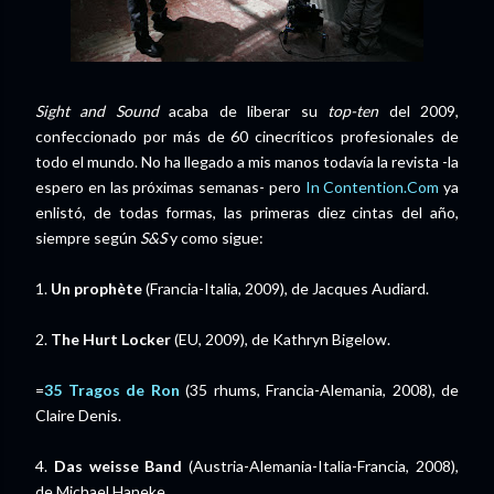
Sight and Sound
acaba de liberar su
top-ten
del 2009,
confeccionado por más de 60 cinecríticos profesionales de
todo el mundo. No ha llegado a mis manos todavía la revista -la
espero en las próximas semanas- pero
In Contention.Com
ya
enlistó, de todas formas, las primeras diez cintas del año,
siempre según
S&S
y como sigue:
1.
Un prophète
(Francia-Italia, 2009), de Jacques Audiard.
2.
The Hurt Locker
(EU, 2009), de Kathryn Bigelow.
=
35 Tragos de Ron
(35 rhums, Francia-Alemania, 2008), de
Claire Denis.
4.
Das weisse Band
(Austria-Alemania-Italia-Francia, 2008),
de Michael Haneke.