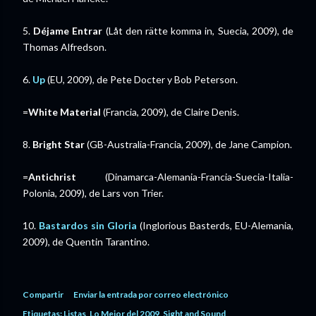
5.
Déjame Entrar
(Låt den rätte komma in, Suecia, 2009), de
Thomas Alfredson.
6.
Up
(EU, 2009), de Pete Docter y Bob Peterson.
=
White Material
(Francia, 2009), de Claire Denis.
8.
Bright Star
(GB-Australia-Francia, 2009), de Jane Campion.
=
Antichrist
(Dinamarca-Alemania-Francia-Suecia-Italia-
Polonia, 2009), de Lars von Trier.
10.
Bastardos sin Gloria
(Inglorious Basterds, EU-Alemania,
2009), de Quentin Tarantino.
Compartir
Enviar la entrada por correo electrónico
Etiquetas:
Listas
Lo Mejor del 2009
Sight and Sound