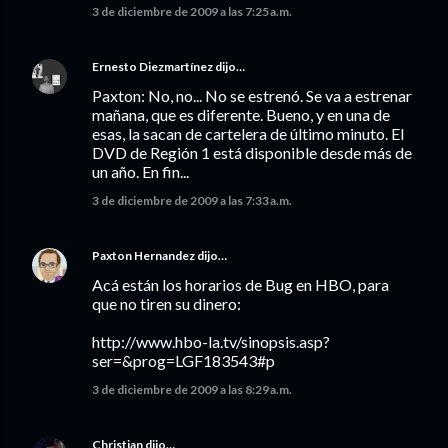
3 de diciembre de 2009 a las 7:25 a.m.
Ernesto Diezmartínez
dijo…
Paxton: No, no... No se estrenó. Se va a estrenar
mañana, que es diferente. Bueno, y en una de
esas, la sacan de cartelera de último minuto. El
DVD de Región 1 está disponible desde más de
un año. En fin...
3 de diciembre de 2009 a las 7:33 a.m.
Paxton Hernandez
dijo…
Acá están los horarios de Bug en HBO, para
que no tiren su dinero:
http://www.hbo-la.tv/sinopsis.asp?
ser=&prog=LGF183543#p
3 de diciembre de 2009 a las 8:29 a.m.
Christian
dijo…