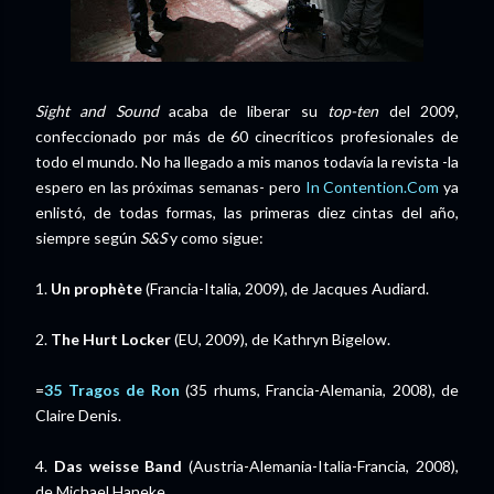
Sight and Sound
acaba de liberar su
top-ten
del 2009,
confeccionado por más de 60 cinecríticos profesionales de
todo el mundo. No ha llegado a mis manos todavía la revista -la
espero en las próximas semanas- pero
In Contention.Com
ya
enlistó, de todas formas, las primeras diez cintas del año,
siempre según
S&S
y como sigue:
1.
Un prophète
(Francia-Italia, 2009), de Jacques Audiard.
2.
The Hurt Locker
(EU, 2009), de Kathryn Bigelow.
=
35 Tragos de Ron
(35 rhums, Francia-Alemania, 2008), de
Claire Denis.
4.
Das weisse Band
(Austria-Alemania-Italia-Francia, 2008),
de Michael Haneke.