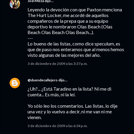
Joel Meza
dijo…
Leyendo la devoción con que Paxton menciona
The Hurt Locker, me acordé de aquellos
compañeros de la prepa que a su equipo
deportivo le nombraron Olas Beach (Olas
Beach Olas Beach Olas Beach...).
---
Lo bueno de las listas, como dice speculum, es
que de paso nos enteramos que al menos hemos
visto algunas de las mejores del año.
3 de diciembre de 2009 a las 3:37 p.m.
@duendecallejero
dijo…
¿Uh?... ¿Está Taradino en la lista? Ni me di
cuenta... Es más, ni la leí.
Yo sólo leo los comentarios. Las listas, lo dije
una vez y lo vuelvo a decir, ni me van ni me
vienen.
3 de diciembre de 2009 a las 6:54 p.m.