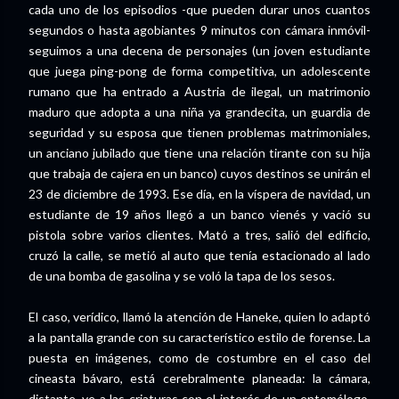
cada uno de los episodios -que pueden durar unos cuantos
segundos o hasta agobiantes 9 minutos con cámara inmóvil-
seguimos a una decena de personajes (un joven estudiante
que juega ping-pong de forma competitiva, un adolescente
rumano que ha entrado a Austria de ilegal, un matrimonio
maduro que adopta a una niña ya grandecita, un guardia de
seguridad y su esposa que tienen problemas matrimoniales,
un anciano jubilado que tiene una relación tirante con su hija
que trabaja de cajera en un banco) cuyos destinos se unirán el
23 de diciembre de 1993. Ese día, en la víspera de navidad, un
estudiante de 19 años llegó a un banco vienés y vació su
pistola sobre varios clientes. Mató a tres, salió del edificio,
cruzó la calle, se metió al auto que tenía estacionado al lado
de una bomba de gasolina y se voló la tapa de los sesos.
El caso, verídico, llamó la atención de Haneke, quien lo adaptó
a la pantalla grande con su característico estilo de forense. La
puesta en imágenes, como de costumbre en el caso del
cineasta bávaro, está cerebralmente planeada: la cámara,
distante, ve a las criaturas con el interés de un entomólogo,