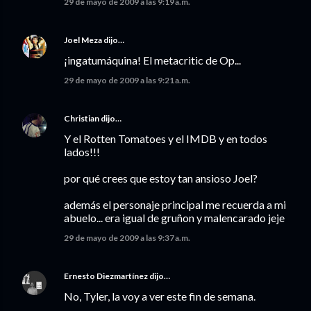
29 de mayo de 2009 a las 9:19 a.m.
Joel Meza
dijo…
¡ingatumáquina! El metacritic de Op...
29 de mayo de 2009 a las 9:21 a.m.
Christian
dijo…
Y el Rotten Tomatoes y el IMDB y en todos
lados!!!
por qué crees que estoy tan ansioso Joel?
además el personaje principal me recuerda a mi
abuelo... era igual de gruñon y malencarado jeje
29 de mayo de 2009 a las 9:37 a.m.
Ernesto Diezmartínez
dijo…
No, Tyler, la voy a ver este fin de semana.