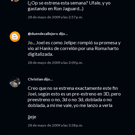
(¿Op se estrena esta semana? Ufale, y yo
gastando en Ron Jaguard...)
28 de mayo de 2009 a las 2:57 p.m.
@duendecallejero
dijo…
Jo... Joel es como Jelipe: rompió su promesa y
vio al Hanks de correlón por una Roma harto
digitalizada.
28 de mayo de 2009 a las 3:09 p.m.
Christian
dijo…
Creo que no se estrena exactamente este fin
Joel, según esto es un pre-estreno en 3D, pero
preestreno o no, 3d o no 3d, doblada o no
doblada, a mi me vale, yo me lanzo a verla
jjeje
28 de mayo de 2009 a las 3:38 p.m.