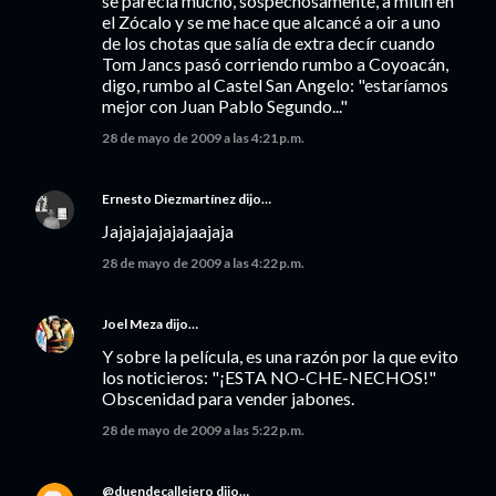
se parecía mucho, sospechosamente, a mitin en
el Zócalo y se me hace que alcancé a oir a uno
de los chotas que salía de extra decír cuando
Tom Jancs pasó corriendo rumbo a Coyoacán,
digo, rumbo al Castel San Angelo: "estaríamos
mejor con Juan Pablo Segundo..."
28 de mayo de 2009 a las 4:21 p.m.
Ernesto Diezmartínez
dijo…
Jajajajajajajaajaja
28 de mayo de 2009 a las 4:22 p.m.
Joel Meza
dijo…
Y sobre la película, es una razón por la que evito
los noticieros: "¡ESTA NO-CHE-NECHOS!"
Obscenidad para vender jabones.
28 de mayo de 2009 a las 5:22 p.m.
@duendecallejero
dijo…