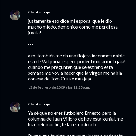
Christian
dijo…
justamente eso dice mi esposa, que le dio
mucho miedo, demonios como me perdí esa
joyita!!
---
a mi también me da una flojera inconmesurable
esa de Valquiria, espero poder brincarmela jaja!
cuando me pregunten que se estrenó esta
semana me voy a hacer que la virgen me habla
con esa de Tom Cruise muajaja...
13 de febrero de 2009 a las 12:25 p.m.
Christian
dijo…
Ya sé que no eres futbolero Ernesto pero la
columna de Juan Villoro de hoy esta genial, me
hizo reir mucho, te la recomiendo.
Bueno que te digo, seguro tu lo ves a cada rato