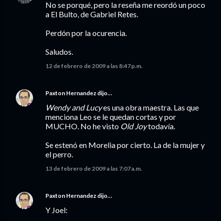
No se porqué, pero la reseña me reordó un poco
a El Bulto, de Gabriel Retes.
Perdón por la ocurencia.
Saludos.
12 de febrero de 2009 a las 8:47 p.m.
Paxton Hernandez
dijo…
Wendy and Lucy
es una obra maestra. Las que
menciona Leo se le quedan cortas y por
MUCHO. No he visto
Old Joy
todavía.
Se estenó en Morelia por cierto. La de la mujer y
el perro.
13 de febrero de 2009 a las 7:07 a.m.
Paxton Hernandez
dijo…
Y Joel: