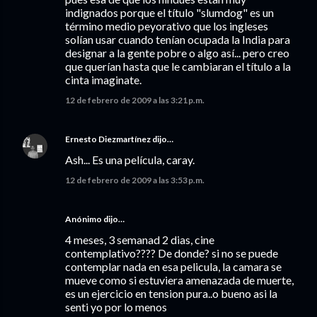
indignados porque el título "slumdog" es un
término medio peyorativo que los ingleses
solían usar cuando tenían ocupada la India para
designar a la gente pobre o algo así... pero creo
que querían hasta que le cambiaran el título a la
cinta imaginate.
12 de febrero de 2009 a las 3:21 p.m.
Ernesto Diezmartínez
dijo…
Ash... Es una película, caray.
12 de febrero de 2009 a las 3:53 p.m.
Anónimo dijo…
4 meses, 3 semanad 2 dias, cine
contemplativo???? De donde? si no se puede
contemplar nada en esa pelicula, la camara se
mueve como si estuviera amenazada de muerte,
es un ejercicio en tension pura..o bueno asi la
senti yo por lo menos