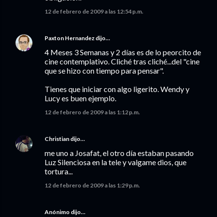
12 de febrero de 2009 a las 12:54 p.m.
Paxton Hernandez
dijo…
4 Meses 3 Semanas y 2 días es de lo peorcito de
cine contemplativo. Cliché tras cliché...del "cine
que se hizo con tiempo para pensar".
Tienes que iniciar con algo ligerito. Wendy y
Lucy es buen ejemplo.
12 de febrero de 2009 a las 1:12 p.m.
Christian
dijo…
me uno a Josafat, el otro día estaban pasando
Luz Silenciosa en la tele y valgame dios, que
tortura...
12 de febrero de 2009 a las 1:29 p.m.
Anónimo dijo…