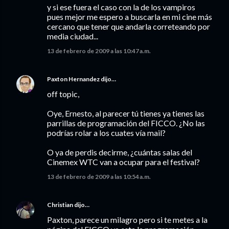
y si ese fuera el caso con la de los vampiros
pues mejor me espero a buscarla en mi cine más
cercano que tener que andarla correteando por
media ciudad...
13 de febrero de 2009 a las 10:47 a.m.
Paxton Hernandez
dijo…
off topic,
Oye, Ernesto, al parecer tú tienes ya tienes las
parrillas de programación del FICCO. ¿No las
podrías rolar a los cuates vía mail?
O ya de perdis decirme, ¿cuántas salas del
Cinemex WTC van a ocupar para el festival?
13 de febrero de 2009 a las 10:54 a.m.
Christian
dijo…
Paxton, parece un milagro pero si te metes a la