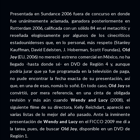
Presentada en Sundance 2006 fuera de concurso en donde
fue unánimemente aclamada, ganadora posteriormente en
Rotterdam 2006, calificada con un sólido 84 en el metacritic y
reseñada elogiosamente por algunos de los cinecríticos
estadounidenses que, en lo personal, más respeto (Stanley
Kauffman, David Edelsten, J. Hoberman, Scott Foundas),
Old
Joy
(EU, 2006) no mereció estreno comercial en México, no ha
llegado -hasta donde sé- en DVD de Región 4 y, aunque
podría jurar que ya fue programada en la televisión de paga,
no pude encontrar la fecha exacta de su presentación, así
que, en una de esas, nomás lo soñé. En todo caso,
Old Joy
se
convirtió, por mera referencia, en una cinta de obligada
revisión y más aún cuando
Wendy and Lucy
(2008), el
siguiente filme de su directora, Kelly Reichdart, apareció en
varias listas de lo mejor del año pasado. Ante la inminente
presentación de
Wendy and Lucy
en el FICCO 2009 me di a
la tarea, pues, de buscar
Old Joy
, disponible en un DVD de
Región 1.