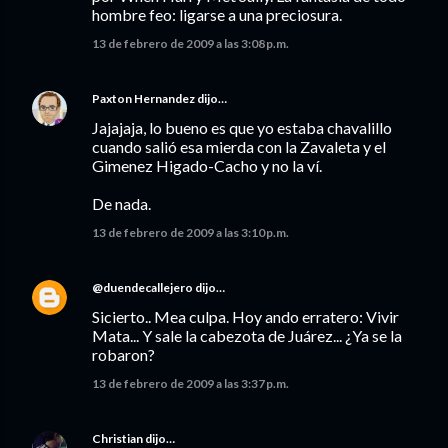
hombre feo: ligarse a una preciosura.
13 de febrero de 2009 a las 3:08 p.m.
Paxton Hernandez
dijo…
Jajajaja, lo bueno es que yo estaba chavalillo
cuando salió esa mierda con la Zavaleta y el
Gimenez Higado-Cacho y no la ví.
De nada.
13 de febrero de 2009 a las 3:10 p.m.
@duendecallejero
dijo…
Sicierto.. Mea culpa. Hoy ando erratero: Vivir
Mata... Y sale la cabezota de Juárez... ¿Ya se la
robaron?
13 de febrero de 2009 a las 3:37 p.m.
Christian
dijo…