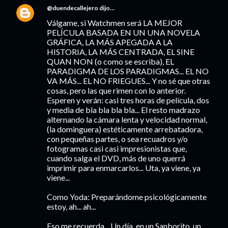
@duendecallejero
dijo…
Válgame, si Watchmen será LA MEJOR
PELÍCULA BASADA EN UN UNA NOVELA
GRÁFICA, LA MÁS APEGADA A LA
HISTORIA, LA MÁS CENTRADA, EL SINE
QUAN NON (o como se escriba), EL
PARADIGMA DE LOS PARADIGMAS... EL NO
VA MÁS... EL NO FRIEGUES... Y no sé que otras
cosas, pero las que rimen con lo anterior.
Esperen y verán: casi tres horas de película, dos
y media de bla bla bla bla... El resto madrazo
alternando la cámara lenta y velocidad normal,
(la dominguera) estéticamente arrebatadora,
con pequeñas partes, o sea recuadros y/o
fotogramas casi casi impresionistas que,
cuando salga el DVD, más de uno querrá
imprimir para enmarcarlos... Uta, ya viene, ya
viene...
Como Yoda: Preparándome psicológicamente
estoy, ah... ah...
Eso me recuerda... Un día, en un Sanborito, un