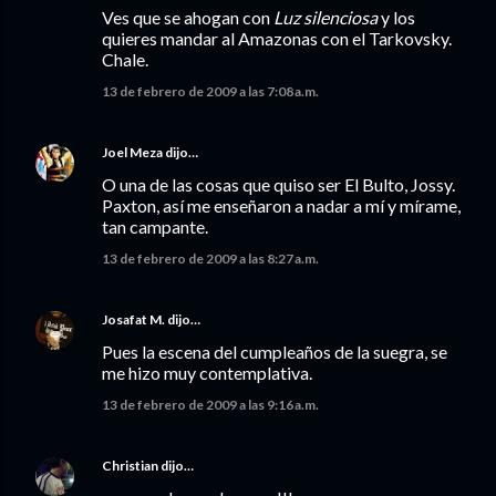
Ves que se ahogan con
Luz silenciosa
y los
quieres mandar al Amazonas con el Tarkovsky.
Chale.
13 de febrero de 2009 a las 7:08 a.m.
Joel Meza
dijo…
O una de las cosas que quiso ser El Bulto, Jossy.
Paxton, así me enseñaron a nadar a mí y mírame,
tan campante.
13 de febrero de 2009 a las 8:27 a.m.
Josafat M.
dijo…
Pues la escena del cumpleaños de la suegra, se
me hizo muy contemplativa.
13 de febrero de 2009 a las 9:16 a.m.
Christian
dijo…