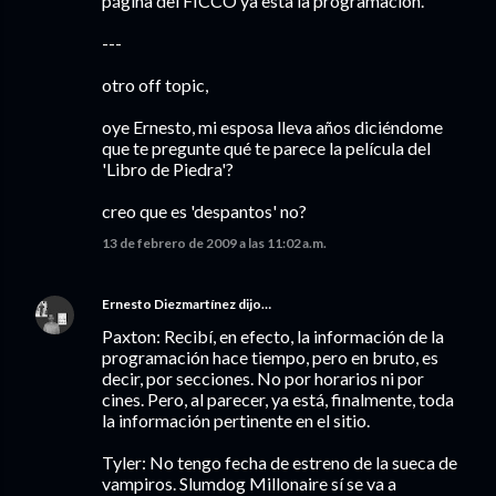
página del FICCO ya esta la programación.
---
otro off topic,
oye Ernesto, mi esposa lleva años diciéndome
que te pregunte qué te parece la película del
'Libro de Piedra'?
creo que es 'despantos' no?
13 de febrero de 2009 a las 11:02 a.m.
Ernesto Diezmartínez
dijo…
Paxton: Recibí, en efecto, la información de la
programación hace tiempo, pero en bruto, es
decir, por secciones. No por horarios ni por
cines. Pero, al parecer, ya está, finalmente, toda
la información pertinente en el sitio.
Tyler: No tengo fecha de estreno de la sueca de
vampiros. Slumdog Millonaire sí se va a