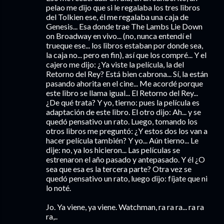
pelao me dijo que si le regalaba los tres libros
del Tolkien ese, él me regalaba una caja de
Genesis... Esa donde trae The Lambs Lie Down
on Broadway en vivo... (no, nunca entendí el
trueque ese... los libros estaban por donde sea,
la caja no... pero en fin), así que los compré... Y el
cajero me dijo: ¿Ya viste la película, la del
Retorno del Rey? Está bien cabrona... Sí, la están
pasando ahorita en el cine... Me acordé porque
este libro se llama igual... El Retorno del Rey...
¿De qué trata? Y yo, tierno: pues la película es
adaptación de este libro. El otro dijo: Ah... y se
quedó pensativo un rato. Luego, tomando los
otros libros me preguntó: ¿Y estos dos los van a
hacer película también? Y yo... Aún tierno... Le
dije: no, ya los hicieron... Las películas se
estrenaron el año pasado y antepasado. Y él ¿O
sea que esa es la tercera parte? Otra vez se
quedó pensativo un rato, luego dijo: fíjate que ni
lo noté.
Jo. Ya viene, ya viene. Watchman, ra ra ra... ra ra
ra,..