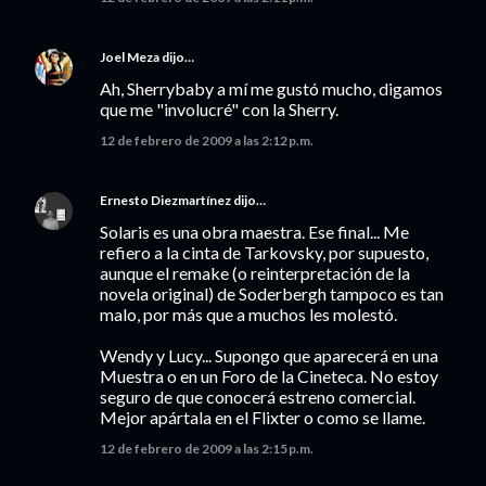
Joel Meza
dijo…
Ah, Sherrybaby a mí me gustó mucho, digamos
que me "involucré" con la Sherry.
12 de febrero de 2009 a las 2:12 p.m.
Ernesto Diezmartínez
dijo…
Solaris es una obra maestra. Ese final... Me
refiero a la cinta de Tarkovsky, por supuesto,
aunque el remake (o reinterpretación de la
novela original) de Soderbergh tampoco es tan
malo, por más que a muchos les molestó.
Wendy y Lucy... Supongo que aparecerá en una
Muestra o en un Foro de la Cineteca. No estoy
seguro de que conocerá estreno comercial.
Mejor apártala en el Flixter o como se llame.
12 de febrero de 2009 a las 2:15 p.m.