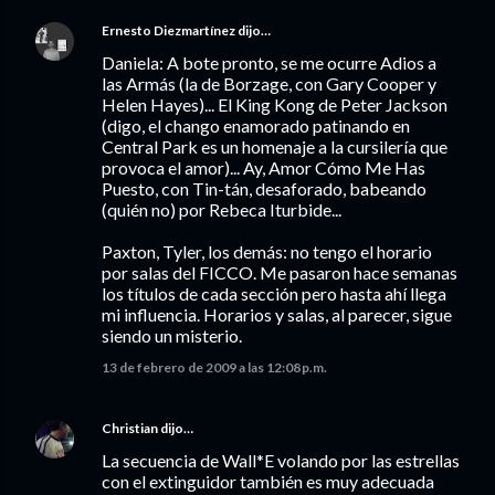
Ernesto Diezmartínez
dijo…
Daniela: A bote pronto, se me ocurre Adios a
las Armás (la de Borzage, con Gary Cooper y
Helen Hayes)... El King Kong de Peter Jackson
(digo, el chango enamorado patinando en
Central Park es un homenaje a la cursilería que
provoca el amor)... Ay, Amor Cómo Me Has
Puesto, con Tin-tán, desaforado, babeando
(quién no) por Rebeca Iturbide...
Paxton, Tyler, los demás: no tengo el horario
por salas del FICCO. Me pasaron hace semanas
los títulos de cada sección pero hasta ahí llega
mi influencia. Horarios y salas, al parecer, sigue
siendo un misterio.
13 de febrero de 2009 a las 12:08 p.m.
Christian
dijo…
La secuencia de Wall*E volando por las estrellas
con el extinguidor también es muy adecuada