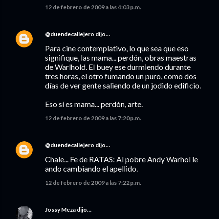
12 de febrero de 2009 a las 4:03 p.m.
@duendecallejero
dijo…
Para cine contemplativo, lo que sea que eso
signifique, las mama... perdón, obras maestras
de Warlhold. El buey ese durmiendo durante
tres horas, el otro fumando un puro, como dos
días de ver gente saliendo de un jodido edificio.
Eso sí es mama... perdón, arte.
12 de febrero de 2009 a las 7:20 p.m.
@duendecallejero
dijo…
Chale... Fe de RATAS: Al pobre Andy Warhol le
ando cambiando el apellido.
12 de febrero de 2009 a las 7:22 p.m.
Jossy Meza
dijo…