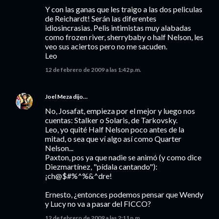
Y con las ganas que les traigo a las dos peliculas
de Reichardt! Serán las diferentes
idiosincrasias. Pelis intimistas muy alabadas
como frozen river, sherrybaby o half Nelson, les
veo sus aciertos pero no me sacuden.
Leo
12 de febrero de 2009 a las 1:42 p.m.
Joel Meza
dijo…
No, Josafat, empieza por el mejor y luego nos
cuentas: Stalker o Solaris, de Tarkovsky.
Leo, yo quité Half Nelson poco antes de la
mitad, o sea que ví algo así como Quarter
Nelson...
Paxton, pos ya que nadie se animó (y como dice
Diezmartínez, "pídala cantando"):
¡ch@$#%^%&^dre!
Ernesto, ¿entonces podemos pensar que Wendy
y Lucy no va a pasar del FICCO?
12 de febrero de 2009 a las 2:11 p.m.