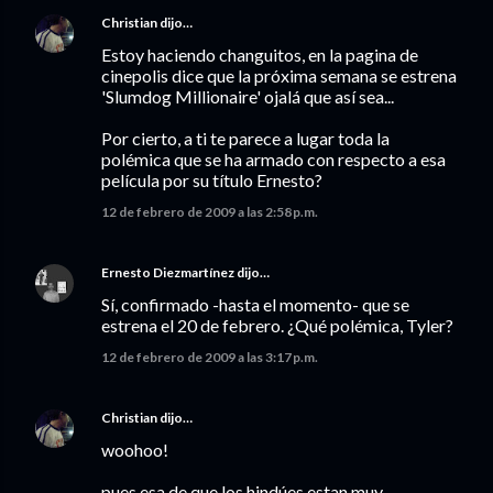
Christian
dijo…
Estoy haciendo changuitos, en la pagina de
cinepolis dice que la próxima semana se estrena
'Slumdog Millionaire' ojalá que así sea...
Por cierto, a ti te parece a lugar toda la
polémica que se ha armado con respecto a esa
película por su título Ernesto?
12 de febrero de 2009 a las 2:58 p.m.
Ernesto Diezmartínez
dijo…
Sí, confirmado -hasta el momento- que se
estrena el 20 de febrero. ¿Qué polémica, Tyler?
12 de febrero de 2009 a las 3:17 p.m.
Christian
dijo…
woohoo!
pues esa de que los hindúes estan muy