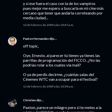
y si ese fuera el caso con la de los vampiros
pues mejor me espero a buscarla en mi cine más
cercano que tener que andarla correteando por
media ciudad...
13 de febrero de 2009 a las 10:47 a.m.
Paxton Hernandez
dijo…
off topic,
Oye, Ernesto, al parecer tú tienes ya tienes las
parrillas de programación del FICCO. ¿No las
podrías rolar a los cuates vía mail?
O ya de perdis decirme, ¿cuántas salas del
Cinemex WTC van a ocupar para el festival?
13 de febrero de 2009 a las 10:54 a.m.
Christian
dijo…
Paxton, parece un milagro pero si te metes a la