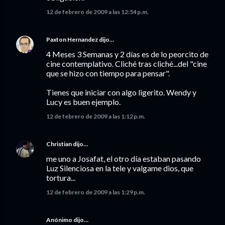
12 de febrero de 2009 a las 12:54 p.m.
Paxton Hernandez
dijo…
4 Meses 3 Semanas y 2 días es de lo peorcito de
cine contemplativo. Cliché tras cliché...del "cine
que se hizo con tiempo para pensar".
Tienes que iniciar con algo ligerito. Wendy y
Lucy es buen ejemplo.
12 de febrero de 2009 a las 1:12 p.m.
Christian
dijo…
me uno a Josafat, el otro día estaban pasando
Luz Silenciosa en la tele y valgame dios, que
tortura...
12 de febrero de 2009 a las 1:29 p.m.
Anónimo dijo…