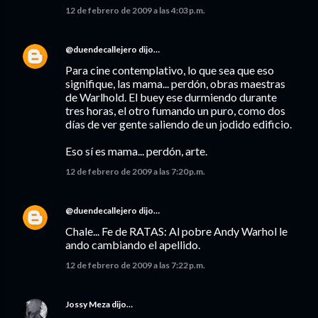
12 de febrero de 2009 a las 4:03 p.m.
@duendecallejero
dijo…
Para cine contemplativo, lo que sea que eso
signifique, las mama... perdón, obras maestras
de Warlhold. El buey ese durmiendo durante
tres horas, el otro fumando un puro, como dos
días de ver gente saliendo de un jodido edificio.
Eso sí es mama... perdón, arte.
12 de febrero de 2009 a las 7:20 p.m.
@duendecallejero
dijo…
Chale... Fe de RATAS: Al pobre Andy Warhol le
ando cambiando el apellido.
12 de febrero de 2009 a las 7:22 p.m.
Jossy Meza
dijo…