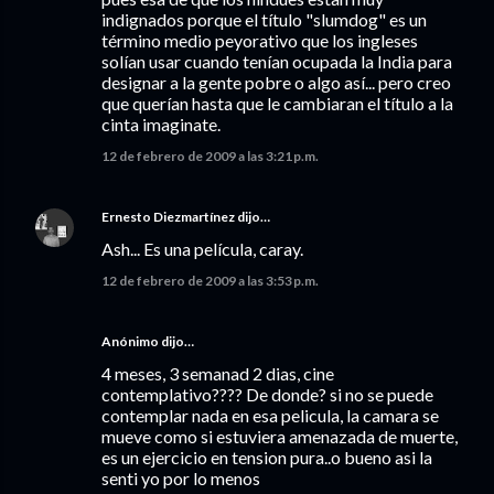
indignados porque el título "slumdog" es un
término medio peyorativo que los ingleses
solían usar cuando tenían ocupada la India para
designar a la gente pobre o algo así... pero creo
que querían hasta que le cambiaran el título a la
cinta imaginate.
12 de febrero de 2009 a las 3:21 p.m.
Ernesto Diezmartínez
dijo…
Ash... Es una película, caray.
12 de febrero de 2009 a las 3:53 p.m.
Anónimo dijo…
4 meses, 3 semanad 2 dias, cine
contemplativo???? De donde? si no se puede
contemplar nada en esa pelicula, la camara se
mueve como si estuviera amenazada de muerte,
es un ejercicio en tension pura..o bueno asi la
senti yo por lo menos