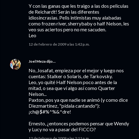
Y con las ganas que les traigo a las dos peliculas
de Reichardt! Serán las diferentes
idiosincrasias. Pelis intimistas muy alabadas
como frozen river, sherrybaby o half Nelson, les
veo sus aciertos pero no me sacuden.
Leo
12 de febrero de 2009 a las 1:42 p.m.
Joel Meza
dijo…
No, Josafat, empieza por el mejor y luego nos
cuentas: Stalker o Solaris, de Tarkovsky.
Leo, yo quité Half Nelson poco antes de la
mitad, o sea que ví algo así como Quarter
Nelson...
Paxton, pos ya que nadie se animó (y como dice
Diezmartínez, "pídala cantando"):
¡ch@$#%^%&^dre!
Ernesto, ¿entonces podemos pensar que Wendy
y Lucy no va a pasar del FICCO?
12 de febrero de 2009 a las 2:11 p.m.