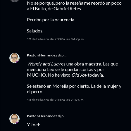
No se porqué, pero la reseña me reordó un poco
a El Bulto, de Gabriel Retes.
Perdón por la ocurencia.
Saludos.
12 de febrero de 2009 a las 8:47 p.m.
Paxton Hernandez
dijo…
Wendy and Lucy
es una obra maestra. Las que
menciona Leo se le quedan cortas y por
MUCHO. No he visto
Old Joy
todavía.
Se estenó en Morelia por cierto. La de la mujer y
el perro.
13 de febrero de 2009 a las 7:07 a.m.
Paxton Hernandez
dijo…
Y Joel: