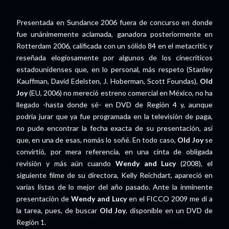
Presentada en Sundance 2006 fuera de concurso en donde
fue unánimemente aclamada, ganadora posteriormente en
Rotterdam 2006, calificada con un sólido 84 en el metacritic y
reseñada elogiosamente por algunos de los cinecríticos
estadounidenses que, en lo personal, más respeto (Stanley
Kauffman, David Edelsten, J. Hoberman, Scott Foundas),
Old
Joy
(EU, 2006) no mereció estreno comercial en México, no ha
llegado -hasta donde sé- en DVD de Región 4 y, aunque
podría jurar que ya fue programada en la televisión de paga,
no pude encontrar la fecha exacta de su presentación, así
que, en una de esas, nomás lo soñé. En todo caso,
Old Joy
se
convirtió, por mera referencia, en una cinta de obligada
revisión y más aún cuando
Wendy and Lucy
(2008), el
siguiente filme de su directora, Kelly Reichdart, apareció en
varias listas de lo mejor del año pasado. Ante la inminente
presentación de
Wendy and Lucy
en el FICCO 2009 me di a
la tarea, pues, de buscar
Old Joy
, disponible en un DVD de
Región 1.