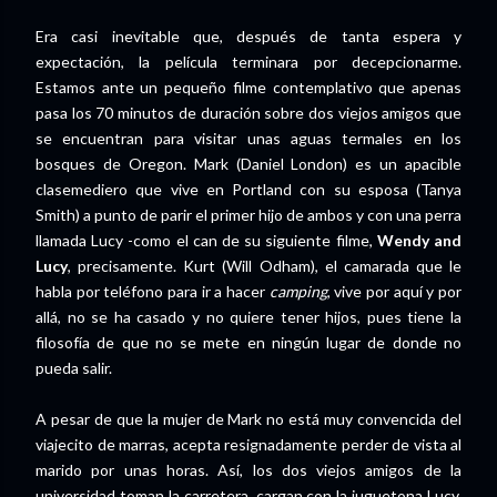
Era casi inevitable que, después de tanta espera y
expectación, la película terminara por decepcionarme.
Estamos ante un pequeño filme contemplativo que apenas
pasa los 70 minutos de duración sobre dos viejos amigos que
se encuentran para visitar unas aguas termales en los
bosques de Oregon. Mark (Daniel London) es un apacible
clasemediero que vive en Portland con su esposa (Tanya
Smith) a punto de parir el primer hijo de ambos y con una perra
llamada Lucy -como el can de su siguiente filme,
Wendy and
Lucy
, precisamente. Kurt (Will Odham), el camarada que le
habla por teléfono para ir a hacer
camping
, vive por aquí y por
allá, no se ha casado y no quiere tener hijos, pues tiene la
filosofía de que no se mete en ningún lugar de donde no
pueda salir.
A pesar de que la mujer de Mark no está muy convencida del
viajecito de marras, acepta resignadamente perder de vista al
marido por unas horas. Así, los dos viejos amigos de la
universidad toman la carretera, cargan con la juguetona Lucy,