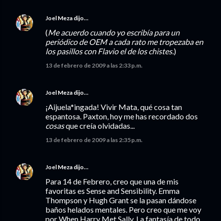
Joel Meza
dijo…
(
Me acuerdo cuando yo escribía para un
periódico de OEM a cada rato me tropezaba en
los pasillos con Flavio el de los chistes.
)
13 de febrero de 2009 a las 2:33 p.m.
Joel Meza
dijo…
¡Aijuela*ingada! Vivir Mata, qué cosa tan
espantosa. Paxton, hoy me has recordado dos
cosas
que creía olvidadas...
13 de febrero de 2009 a las 2:35 p.m.
Joel Meza
dijo…
Para 14 de Febrero, creo que una de mis
favoritas es Sense and Sensibility. Emma
Thompson y Hugh Grant se la pasan dándose
baños helados mentales. Pero creo que me voy
por When Harry Met Sally. La fantasía de todo