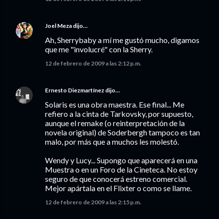
Joel Meza
dijo…
Ah, Sherrybaby a mí me gustó mucho, digamos
que me "involucré" con la Sherry.
12 de febrero de 2009 a las 2:12 p.m.
Ernesto Diezmartínez
dijo…
Solaris es una obra maestra. Ese final... Me
refiero a la cinta de Tarkovsky, por supuesto,
aunque el remake (o reinterpretación de la
novela original) de Soderbergh tampoco es tan
malo, por más que a muchos les molestó.
Wendy y Lucy... Supongo que aparecerá en una
Muestra o en un Foro de la Cineteca. No estoy
seguro de que conocerá estreno comercial.
Mejor apártala en el Flixter o como se llame.
12 de febrero de 2009 a las 2:15 p.m.