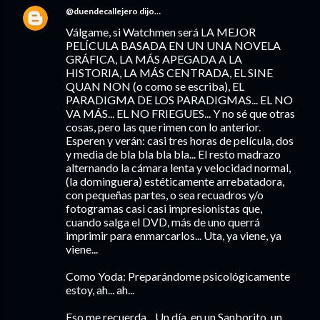
@duendecallejero
dijo…
Válgame, si Watchmen será LA MEJOR
PELÍCULA BASADA EN UN UNA NOVELA
GRÁFICA, LA MÁS APEGADA A LA
HISTORIA, LA MÁS CENTRADA, EL SINE
QUAN NON (o como se escriba), EL
PARADIGMA DE LOS PARADIGMAS... EL NO
VA MÁS... EL NO FRIEGUES... Y no sé que otras
cosas, pero las que rimen con lo anterior.
Esperen y verán: casi tres horas de película, dos
y media de bla bla bla bla... El resto madrazo
alternando la cámara lenta y velocidad normal,
(la dominguera) estéticamente arrebatadora,
con pequeñas partes, o sea recuadros y/o
fotogramas casi casi impresionistas que,
cuando salga el DVD, más de uno querrá
imprimir para enmarcarlos... Uta, ya viene, ya
viene...
Como Yoda: Preparándome psicológicamente
estoy, ah... ah...
Eso me recuerda... Un día, en un Sanborito, un