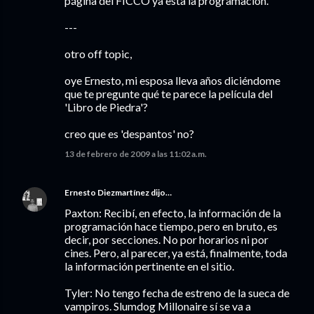
página del FICCO ya esta la programación.
---
otro off topic,
oye Ernesto, mi esposa lleva años diciéndome
que te pregunte qué te parece la película del
'Libro de Piedra'?
creo que es 'despantos' no?
13 de febrero de 2009 a las 11:02 a.m.
Ernesto Diezmartínez
dijo…
Paxton: Recibí, en efecto, la información de la
programación hace tiempo, pero en bruto, es
decir, por secciones. No por horarios ni por
cines. Pero, al parecer, ya está, finalmente, toda
la información pertinente en el sitio.
Tyler: No tengo fecha de estreno de la sueca de
vampiros. Slumdog Millonaire sí se va a