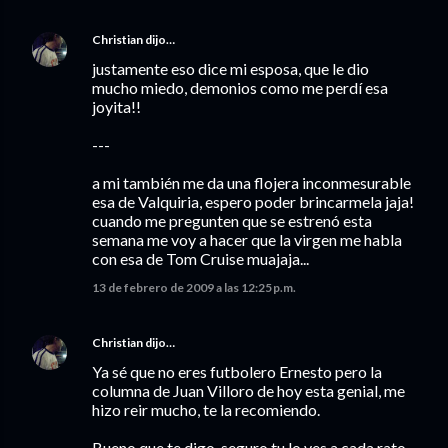
Christian
dijo…
justamente eso dice mi esposa, que le dio
mucho miedo, demonios como me perdí esa
joyita!!
---
a mi también me da una flojera inconmesurable
esa de Valquiria, espero poder brincarmela jaja!
cuando me pregunten que se estrenó esta
semana me voy a hacer que la virgen me habla
con esa de Tom Cruise muajaja...
13 de febrero de 2009 a las 12:25 p.m.
Christian
dijo…
Ya sé que no eres futbolero Ernesto pero la
columna de Juan Villoro de hoy esta genial, me
hizo reir mucho, te la recomiendo.
Bueno que te digo, seguro tu lo ves a cada rato