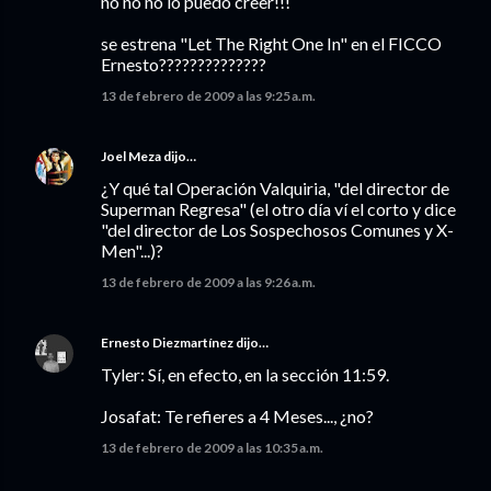
no no no lo puedo creer!!!
se estrena "Let The Right One In" en el FICCO
Ernesto??????????????
13 de febrero de 2009 a las 9:25 a.m.
Joel Meza
dijo…
¿Y qué tal Operación Valquiria, "del director de
Superman Regresa" (el otro día ví el corto y dice
"del director de Los Sospechosos Comunes y X-
Men"...)?
13 de febrero de 2009 a las 9:26 a.m.
Ernesto Diezmartínez
dijo…
Tyler: Sí, en efecto, en la sección 11:59.
Josafat: Te refieres a 4 Meses..., ¿no?
13 de febrero de 2009 a las 10:35 a.m.