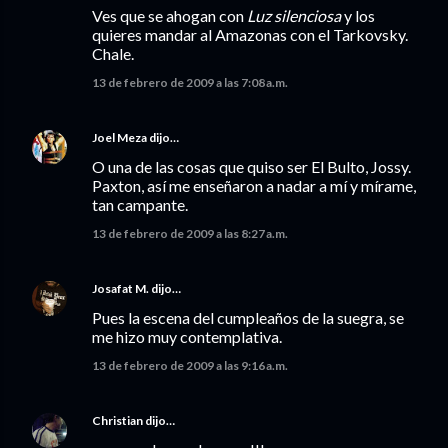
Ves que se ahogan con
Luz silenciosa
y los
quieres mandar al Amazonas con el Tarkovsky.
Chale.
13 de febrero de 2009 a las 7:08 a.m.
Joel Meza
dijo…
O una de las cosas que quiso ser El Bulto, Jossy.
Paxton, así me enseñaron a nadar a mí y mírame,
tan campante.
13 de febrero de 2009 a las 8:27 a.m.
Josafat M.
dijo…
Pues la escena del cumpleaños de la suegra, se
me hizo muy contemplativa.
13 de febrero de 2009 a las 9:16 a.m.
Christian
dijo…