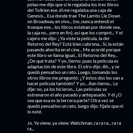
pelao me dijo que si le regalaba los tres libros
del Tolkien ese, él me regalaba una caja de
Genesis... Esa donde trae The Lambs Lie Down
on Broadway en vivo... (no, nunca entendí el
trueque ese... los libros estaban por donde sea,
la caja no... pero en fin), así que los compré... Y el
cajero me dijo: ¿Ya viste la película, la del
Retorno del Rey? Está bien cabrona... Sí, la están
pasando ahorita en el cine... Me acordé porque
este libro se llama igual... El Retorno del Rey...
¿De qué trata? Y yo, tierno: pues la película es
adaptación de este libro. El otro dijo: Ah... y se
quedó pensativo un rato. Luego, tomando los
otros libros me preguntó: ¿Y estos dos los van a
hacer película también? Y yo... Aún tierno... Le
dije: no, ya los hicieron... Las películas se
estrenaron el año pasado y antepasado. Y él ¿O
sea que esa es la tercera parte? Otra vez se
quedó pensativo un rato, luego dijo: fíjate que ni
lo noté.
Jo. Ya viene, ya viene. Watchman, ra ra ra... ra ra
ra,..