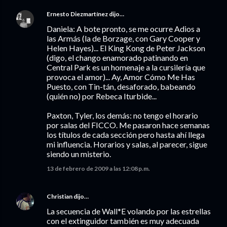
Ernesto Diezmartínez
dijo…
Daniela: A bote pronto, se me ocurre Adios a
las Armás (la de Borzage, con Gary Cooper y
Helen Hayes)... El King Kong de Peter Jackson
(digo, el chango enamorado patinando en
Central Park es un homenaje a la cursilería que
provoca el amor)... Ay, Amor Cómo Me Has
Puesto, con Tin-tán, desaforado, babeando
(quién no) por Rebeca Iturbide...
Paxton, Tyler, los demás: no tengo el horario
por salas del FICCO. Me pasaron hace semanas
los títulos de cada sección pero hasta ahí llega
mi influencia. Horarios y salas, al parecer, sigue
siendo un misterio.
13 de febrero de 2009 a las 12:08 p.m.
Christian
dijo…
La secuencia de Wall*E volando por las estrellas
con el extinguidor también es muy adecuada