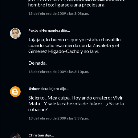
hombre feo: ligarse a una preciosura.
13 de febrero de 2009 a las 3:08 p.m.
Paxton Hernandez
dijo…
Jajajaja, lo bueno es que yo estaba chavalillo
cuando salió esa mierda con la Zavaleta y el
Gimenez Higado-Cacho y no la ví.
De nada.
13 de febrero de 2009 a las 3:10 p.m.
@duendecallejero
dijo…
Sicierto.. Mea culpa. Hoy ando erratero: Vivir
Mata... Y sale la cabezota de Juárez... ¿Ya se la
robaron?
13 de febrero de 2009 a las 3:37 p.m.
Christian
dijo…