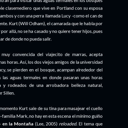
tran para visitar unas aguas termales en los bosques
le clasemediero que vive en Portland con su esposa
de ambos y con una perra llamada Lucy -como el can de
ente. Kurt (Will Odham), el camarada que le habla por
y por allá, no se ha casado y no quiere tener hijos, pues
gar de donde no pueda salir.
muy convencida del viajecito de marras, acepta
as horas. Así, los dos viejos amigos de la universidad
ucy, se pierden en el bosque, acampan alrededor del
 a las aguas termales en donde pasaran unas horas
ua y rodeados de una arrobadora belleza natural,
 Sillen.
omento Kurt sale de su tina para masajear el cuello
-familia Mark, no hay en esta escena el mínimo guiño
o en la Montaña
(Lee, 2005)
reloaded
. El tema que