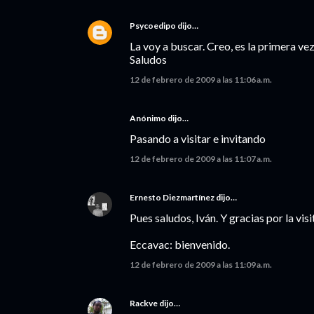
Psycoedipo
dijo…
La voy a buscar. Creo, es la primera ve
Saludos
12 de febrero de 2009 a las 11:06 a.m.
Anónimo dijo…
Pasando a visitar e invitando
12 de febrero de 2009 a las 11:07 a.m.
Ernesto Diezmartínez
dijo…
Pues saludos, Iván. Y gracias por la visi
Eccavac: bienvenido.
12 de febrero de 2009 a las 11:09 a.m.
Rackve
dijo…