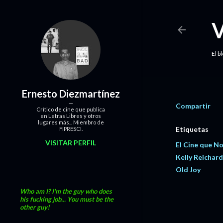
El b
Ernesto Diezmartínez
Compartir
Crítico de cine que publica
en Letras Libres y otros
lugares más... Miembro de
Etiquetas
FIPRESCI.
VISITAR PERFIL
El Cine que N
Kelly Reichar
Old Joy
Who am I? I'm the guy who does
his fucking job... You must be the
other guy!