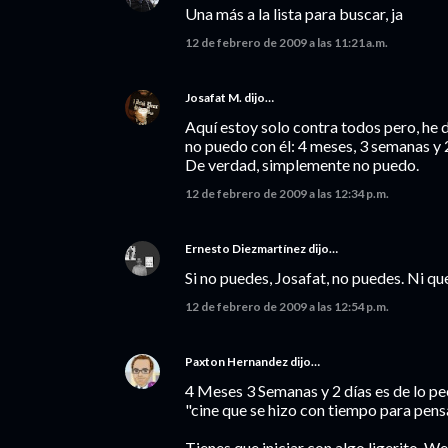
Una más a la lista para buscar, ja
12 de febrero de 2009 a las 11:21 a.m.
Josafat M.
dijo…
Aquí estoy solo contra todos pero, he 
no puedo con él: 4 meses, 3 semanas y 
De verdad, simplemente no puedo.
12 de febrero de 2009 a las 12:34 p.m.
Ernesto Diezmartínez
dijo…
Si no puedes, Josafat, no puedes. Ni qu
12 de febrero de 2009 a las 12:54 p.m.
Paxton Hernandez
dijo…
4 Meses 3 Semanas y 2 días es de lo peo
"cine que se hizo con tiempo para pensa
Tienes que iniciar con algo ligerito. W