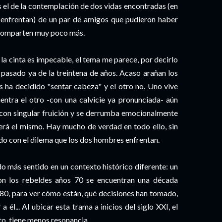
es el de la contemplación de dos vidas encontradas (en
e enfrentan) de un par de amigos que pudieron haber
 comparten muy poco más.
la cinta es impecable, el tema me parece, por decirlo
asado ya de la treintena de años. Acaso arañan los
os ha decidido "sentar cabeza" y el otro no. Uno vive
entra el otro -con una calvicie ya pronunciada- aún
 con singular fruición y se derrumba emocionalmente
erá el mismo. Hay mucho de verdad en todo ello, sin
do con el dilema que los dos hombres enfrentan.
do más sentido en un contexto histórico diferente: un
on los rebeldes años 70 se encuentran una década
 80, para ver cómo están, qué decisiones han tomado,
a él... Al ubicar esta trama a inicios del siglo XXI, el
nto, tiene menos resonancia.