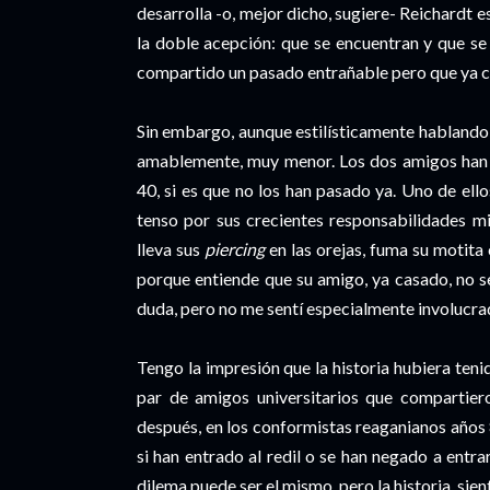
desarrolla -o, mejor dicho, sugiere- Reichardt 
la doble acepción: que se encuentran y que s
compartido un pasado entrañable pero que ya
Sin embargo, aunque estilísticamente hablando 
amablemente, muy menor. Los dos amigos han p
40, si es que no los han pasado ya. Uno de ell
tenso por sus crecientes responsabilidades mi
lleva sus
piercing
en las orejas, fuma su motita
porque entiende que su amigo, ya casado, no s
duda, pero no me sentí especialmente involucra
Tengo la impresión que la historia hubiera teni
par de amigos universitarios que compartier
después, en los conformistas reaganianos años
si han entrado al redil o se han negado a entrar 
dilema puede ser el mismo, pero la historia, sie