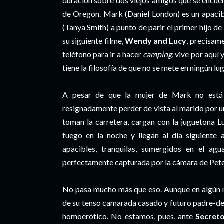
duración sobre dos viejos amigos que se encuen
de Oregon. Mark (Daniel London) es un apacib
(Tanya Smith) a punto de parir el primer hijo 
su siguiente filme,
Wendy and Lucy
, precisam
teléfono para ir a hacer
camping
, vive por aquí 
tiene la filosofía de que no se mete en ningún lu
A pesar de que la mujer de Mark no está 
resignadamente perder de vista al marido por un
toman la carretera, cargan con la juguetona L
fuego en la noche y llegan al día siguiente
apacibles, tranquilas, sumergidos en el ag
perfectamente capturada por la cámara de Peter
No pasa mucho más que eso. Aunque en algún m
de su tenso camarada casado y futuro padre-de
homoerótico. No estamos, pues, ante
Secret