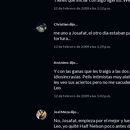
12 de febrero de 2009 a las 1:12 p.m.
Christian
dijo…
me uno a Josafat, el otro día estaban p
tortura...
12 de febrero de 2009 a las 1:29 p.m.
Anónimo dijo…
Y con las ganas que les traigo a las dos
idiosincrasias. Pelis intimistas muy al
les veo sus aciertos pero no me sacude
Leo
12 de febrero de 2009 a las 1:42 p.m.
Joel Meza
dijo…
No, Josafat, empieza por el mejor y lue
Leo, yo quité Half Nelson poco antes d