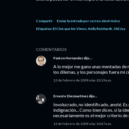
Compartir
Enviar la entrada por correo electrónico
Etiquetas:
El Cine que No Vimos
Kelly Reichardt
Old Joy
COMENTARIOS
Paxton Hernandez
dijo…
A lo mejor me gano unas mentadas de ma
los dilemas, y los personajes fuera mi c
12 de febrero de 2009 a las 10:19 a.m.
Ernesto Diezmartínez
dijo…
Involucrado, no identificado, anoté. Es de
indignación... Como bien dices, si la id
necesariamente es el mejor criterio de 
12 de febrero de 2009 a las 10:47 a.m.