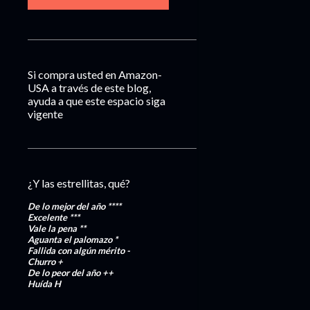
Si compra usted en Amazon-
USA a través de este blog,
ayuda a que este espacio siga
vigente
¿Y las estrellitas, qué?
De lo mejor del año
****
Excelente
***
Vale la pena
**
Aguanta el palomazo
*
Fallida con algún mérito
-
Churro
+
De lo peor del año
++
Huída
H