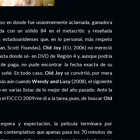
rso en donde fue unánimemente aclamada, ganadora
da con un sólido 84 en el metacritic y reseñada
s estadounidenses que, en lo personal, más respeto
an, Scott Foundas),
Old Joy
(EU, 2006) no mereció
hasta donde sé- en DVD de Región 4 y, aunque podría
 de paga, no pude encontrar la fecha exacta de su
o soñé. En todo caso,
Old Joy
se convirtió, por mera
 más aún cuando
Wendy and Lucy
(2008), el siguiente
ó en varias listas de lo mejor del año pasado. Ante la
 el FICCO 2009 me di a la tarea, pues, de buscar
Old
espera y expectación, la película terminara por
e contemplativo que apenas pasa los 70 minutos de