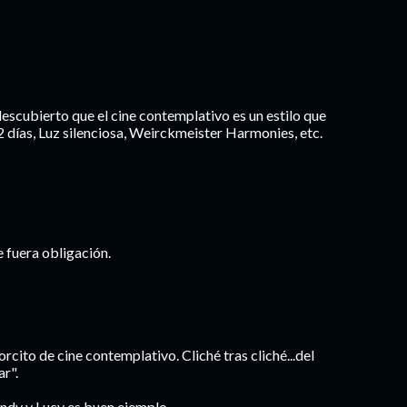
descubierto que el cine contemplativo es un estilo que
2 días, Luz silenciosa, Weirckmeister Harmonies, etc.
e fuera obligación.
rcito de cine contemplativo. Cliché tras cliché...del
r".
endy y Lucy es buen ejemplo.