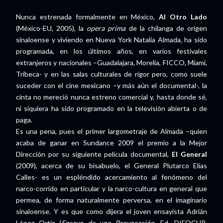
Nunca estrenada formalmente en México,
Al Otro Lado
(México-EU, 2005), la
opera prima
de la chilanga de origen
sinaloense y viviendo en Nueva York Natalia Almada, ha sido
programada, en los últimos años, en varios festivales
extranjeros y nacionales –Guadalajara, Morelia, FICCO, Miami,
Tribeca- y en las salas culturales de rigor pero, como suele
suceder con el cine mexicano –y más aún el documental-, la
cinta no mereció nunca estreno comercial y, hasta donde sé,
ni siquiera ha sido programado en la televisión abierta o de
paga.
Es una pena, pues el primer largometraje de Almada –quien
acaba de ganar en Sundance 2009 el premio a la Mejor
Dirección por su siguiente película documental,
El General
(2009), acerca de su bisabuelo, el General Plutarco Elías
Calles- es un espléndido acercamiento al fenómeno del
narco-corrido en particular y la narco-cultura en general que
permea, de forma naturalmente perversa, en el imaginario
sinaloense. Y es que como dijera el joven ensayista Adrián
López Ortiz (
Ensayo de una Provocación
, Ed. DIFOCUR,