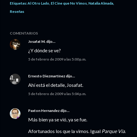
Etiquetas:
Al Otro Lado
El Cine que No Vimos
Natalia Almada
Reseñas
COMENTARIOS
Josafat M.
dijo…
¿Y dónde se ve?
5 de febrero de 2009 a las 5:00 p.m.
Ernesto Diezmartínez
dijo…
Ahí está el detalle, Josafat.
5 de febrero de 2009 a las 5:04 p.m.
Paxton Hernandez
dijo…
Más bien ya se vió, ya se fue.
Afortunados los que la vimos. Igual
Parque Vía
.