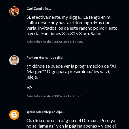
Carl Zand
dijo…
Sí, efectivamente, my nigga... La tengo en mi
salita desde hoy hasta el domingo. Hay que
verla. Invitados los de este rancho polvolriento
a verla. Funciones 3, 5:30 y 8 pm. Salud.
6 de febrero de 2009 a las 11:17 a.m.
Paxton Hernandez
dijo…
¿Y dónde se puede ver la programación de "Al
Margen"? Digo, para presumir cuáles ya ví,
jejeje.
=P
6 de febrero de 2009 a las 12:25 p.m.
@duendecallejero
dijo…
Os diría que en la página del Difocur... Pero ya
no se llama así, y en la página apenas y viene el