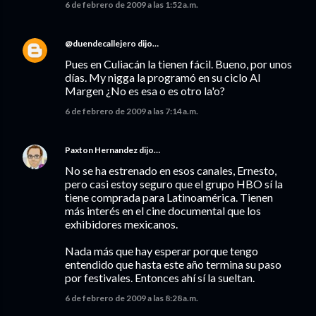
6 de febrero de 2009 a las 1:52 a.m.
@duendecallejero
dijo…
Pues en Culiacán la tienen fácil. Bueno, por unos
días. My nigga la programó en su ciclo Al
Margen ¿No es esa o es otro la'o?
6 de febrero de 2009 a las 7:14 a.m.
Paxton Hernandez
dijo…
No se ha estrenado en esos canales, Ernesto,
pero casi estoy seguro que el grupo HBO sí la
tiene comprada para Latinoamérica. Tienen
más interés en el cine documental que los
exhibidores mexicanos.
Nada más que hay esperar porque tengo
entendido que hasta este año termina su paso
por festivales. Entonces ahí sí la sueltan.
6 de febrero de 2009 a las 8:28 a.m.