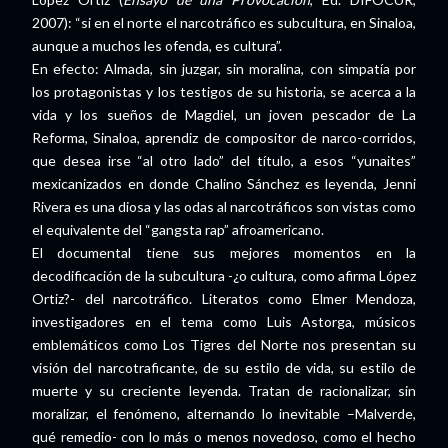
2007): “si en el norte el narcotráfico es subcultura, en Sinaloa,
aunque a muchos les ofenda, es cultura”.
En efecto: Almada, sin juzgar, sin moralina, con simpatía por
los protagonistas y los testigos de su historia, se acerca a la
vida y los sueños de Magdiel, un joven pescador de La
Reforma, Sinaloa, aprendiz de compositor de narco-corridos,
que desea irse “al otro lado” del título, a esos “yunaites”
mexicanizados en donde Chalino Sánchez es leyenda, Jenni
Rivera es una diosa y las odas al narcotráficos son vistas como
el equivalente del “gangsta rap” afroamericano.
El documental tiene sus mejores momentos en la
decodificación de la subcultura -¿o cultura, como afirma López
Ortiz?- del narcotráfico. Literatos como Elmer Mendoza,
investigadores en el tema como Luis Astorga, músicos
emblemáticos como Los Tigres del Norte nos presentan su
visión del narcotraficante, de su estilo de vida, su estilo de
muerte y su creciente leyenda. Tratan de racionalizar, sin
moralizar, el fenómeno, alternando lo inevitable –Malverde,
qué remedio- con lo más o menos novedoso, como el hecho