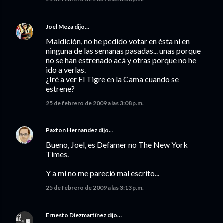
Joel Meza
dijo…
Maldición, no he podido votar en ésta ni en
ninguna de las semanas pasadas... unas porque
no se han estrenado acá y otras porque no he
ido a verlas.
¿Iré a ver El Tigre en la Cama cuando se
estrene?
25 de febrero de 2009 a las 3:08 p.m.
Paxton Hernandez
dijo…
Bueno, Joel, es Defamer no The New York
Times.
Y a mí no me pareció mal escrito...
25 de febrero de 2009 a las 3:13 p.m.
Ernesto Diezmartínez
dijo…