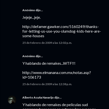
Anónimo dijo…
Jejeje...jeje.
http://defamer.gawker.com/5160249/thanks-
for-letting-us-use-you-slumdog-kids-here-are-
some-houses
25 de febrero de 2009 a las 12:02 p.m.
Anónimo dijo…
Y hablando de remakes...WTF!!!
http://www.elmanana.com.mx/notas.asp?
id=106173
25 de febrero de 2009 a las 12:38 p.m.
Alberto Acuña Navarijo
dijo…
Y hablando de remakes de peliculas sud