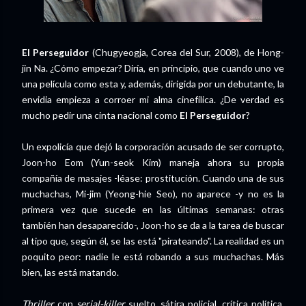
El Perseguidor
(Chugyeogja, Corea del Sur, 2008), de Hong-
jin Na. ¿Cómo empezar? Diría, en principio, que cuando uno ve
una película como esta y, además, dirigida por un debutante, la
envidia empieza a corroer mi alma cinefílica. ¿De verdad es
mucho pedir una cinta nacional como
El Perseguidor
?
Un expolicía que dejó la corporación acusado de ser corrupto,
Joon-ho Eom (Yun-seok Kim) maneja ahora su propia
compañía de masajes -léase: prostitución. Cuando una de sus
muchachas, Mi-jim (Yeong-hie Seo), no aparece -y no es la
primera vez que sucede en las últimas semanas: otras
también han desaparecido-, Joon-ho se da a la tarea de buscar
al tipo que, según él, se las está "pirateando". La realidad es un
poquito peor: nadie le está robando a sus muchachas. Más
bien, las está matando.
Thriller
con
serial-killer
suelto, sátira policial, crítica política,