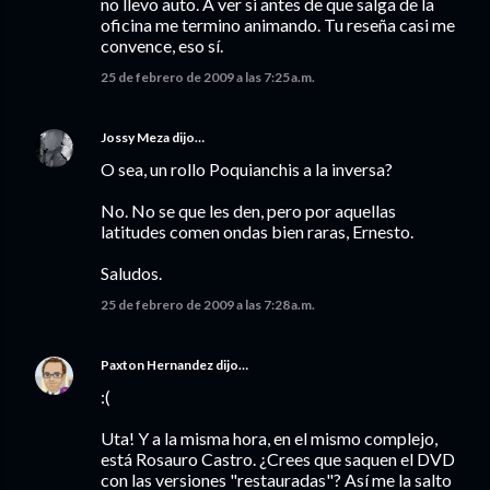
no llevo auto. A ver si antes de que salga de la
oficina me termino animando. Tu reseña casi me
convence, eso sí.
25 de febrero de 2009 a las 7:25 a.m.
Jossy Meza
dijo…
O sea, un rollo Poquianchis a la inversa?
No. No se que les den, pero por aquellas
latitudes comen ondas bien raras, Ernesto.
Saludos.
25 de febrero de 2009 a las 7:28 a.m.
Paxton Hernandez
dijo…
:(
Uta! Y a la misma hora, en el mismo complejo,
está Rosauro Castro. ¿Crees que saquen el DVD
con las versiones "restauradas"? Así me la salto