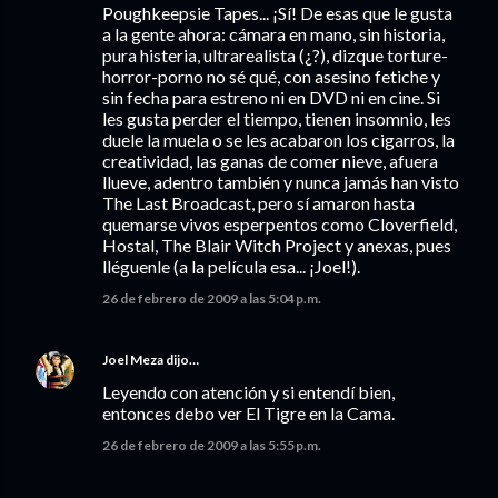
Poughkeepsie Tapes... ¡Sí! De esas que le gusta
a la gente ahora: cámara en mano, sin historia,
pura histeria, ultrarealista (¿?), dizque torture-
horror-porno no sé qué, con asesino fetiche y
sin fecha para estreno ni en DVD ni en cine. Si
les gusta perder el tiempo, tienen insomnio, les
duele la muela o se les acabaron los cigarros, la
creatividad, las ganas de comer nieve, afuera
llueve, adentro también y nunca jamás han visto
The Last Broadcast, pero sí amaron hasta
quemarse vivos esperpentos como Cloverfield,
Hostal, The Blair Witch Project y anexas, pues
lléguenle (a la película esa... ¡Joel!).
26 de febrero de 2009 a las 5:04 p.m.
Joel Meza
dijo…
Leyendo con atención y si entendí bien,
entonces debo ver El Tigre en la Cama.
26 de febrero de 2009 a las 5:55 p.m.