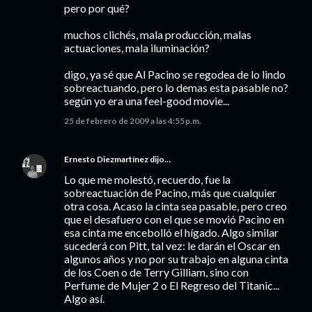
pero por qué?
muchos clichés, mala producción, malas
actuaciones, mala iluminación?
digo, ya sé que Al Pacino se regodea de lo lindo
sobreactuando, pero lo demas esta pasable no?
según yo era una feel-good movie...
25 de febrero de 2009 a las 4:55 p.m.
Ernesto Diezmartínez
dijo…
Lo que me molestó, recuerdo, fue la
sobreactuación de Pacino, más que cualquier
otra cosa. Acaso la cinta sea pasable, pero creo
que el desafuero con el que se movió Pacino en
esa cinta me encebolló el hígado. Algo similar
sucederá con Pitt, tal vez: le darán el Oscar en
algunos años y no por su trabajo en alguna cinta
de los Coen o de Terry Gilliam, sino con
Perfume de Mujer 2 o El Regreso del Titanic...
Algo así.