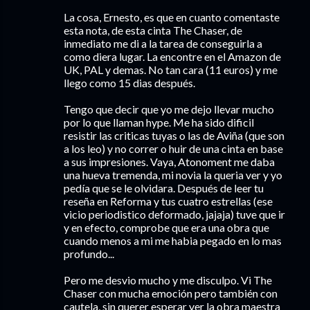
La cosa, Ernesto, es que en cuanto comentaste
esta nota, de esta cinta The Chaser, de
inmediato me di a la tarea de conseguirla a
como diera lugar. La encontre en el Amazon de
UK, PAL y demas. No tan cara (11 euros) y me
llego como 15 dias después.
Tengo que decir que yo me dejo llevar mucho
por lo que llaman hype. Me ha sido dificil
resistir las criticas tuyas o las de Aviña (que son
a los leo) y no correr o huir de una cinta en base
a sus impresiones. Vaya, Atonoment me daba
una hueva tremenda, mi novia la queria ver y yo
pedía que se le olvidara. Después de leer tu
reseña en Reforma y tus cuatro estrellas (ese
vicio periodistico deformado, jajaja) tuve que ir
y en efecto, comprobe que era una obra que
cuando menos a mi me habia pegado en lo mas
profundo...
Pero me desvio mucho y me disculpo. Vi The
Chaser con mucha emoción pero también con
cautela, sin querer esperar ver la obra maestra