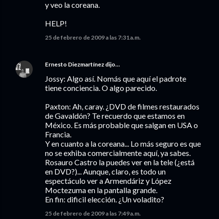
y veo la coreana.
HELP!
25 de febrero de 2009 a las 7:31 a.m.
Ernesto Diezmartínez
dijo…
Jossy: Algo así. Nomás que aquí el padrote
tiene conciencia. O algo parecido.
Paxton: Ah, caray. ¿DVD de filmes restaurados
de Gavaldón? Te recuerdo que estamos en
México. Es más probable que salgan en USA o
Francia.
Y en cuanto a la coreana... Lo más seguro es que
no se exhiba comercialmente aquí, ya sabes.
Rosauro Castro la puedes ver en la tele (¿está
en DVD?)... Aunque, claro, es todo un
espectáculo ver a Armendáriz y López
Moctezuma en la pantalla grande.
En fin: dificil elección. ¿Un voladito?
25 de febrero de 2009 a las 7:49 a.m.