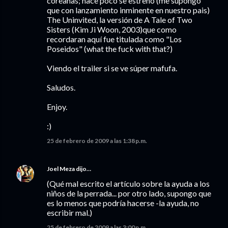
coreanas; hace poco se estreno (me supongo
que con lanzamiento inminente en nuestro pais)
The Uninvited, la versión de A Tale of Two
Sisters (Kim Ji Woon, 2003)que como
recordaran aquí fue titulada como "Los
Poseidos" (what the fuck with that?)
Viendo el trailer si se ve súper mafufa.
Saludos.
Enjoy.
:)
25 de febrero de 2009 a las 1:38 p.m.
Joel Meza
dijo…
(Qué mal escrito el artículo sobre la ayuda a los
niños de la perrada... por otro lado, supongo que
es lo menos que podría hacerse -la ayuda, no
escribir mal.)
25 de febrero de 2009 a las 3:00 p.m.