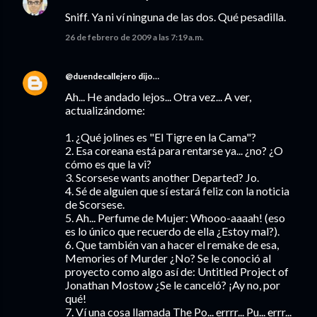
Sniff. Ya ni ví ninguna de las dos. Qué pesadilla.
26 de febrero de 2009 a las 7:19 a.m.
@duendecallejero
dijo…
Ah... He andado lejos... Otra vez... A ver,
actualizándome:
1. ¿Qué jolines es "El Tigre en la Cama"?
2. Esa coreana está para rentarse ya... ¿no? ¿O
cómo es que la vi?
3. Scorsese wants another Departed? Jo.
4. Sé de alguien que sí estará feliz con la noticia
de Scorsese.
5. Ah... Perfume de Mujer: Whooo-aaaah! (eso
es lo único que recuerdo de ella ¿Estoy mal?).
6. Que también van a hacer el remake de esa,
Memories of Murder ¿No? Se le conoció al
proyecto como algo así de: Untitled Project of
Jonathan Mostow ¿Se le canceló? ¡Ay no, por
qué!
7. Ví una cosa llamada The Po... errrr... Pu... errr...