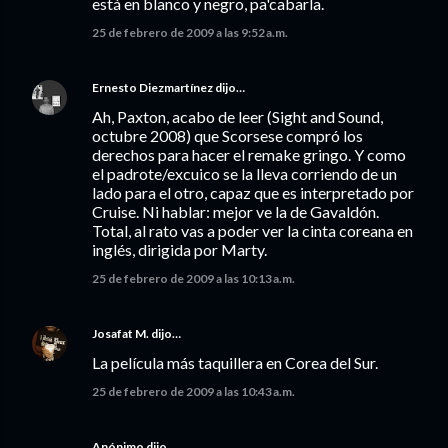
está en blanco y negro, pa'cabarla.
25 de febrero de 2009 a las 9:52 a.m.
Ernesto Diezmartínez
dijo…
Ah, Paxton, acabo de leer (Sight and Sound,
octubre 2008) que Scorsese compró los
derechos para hacer el remake gringo. Y como
el padrote/excuico se la lleva corriendo de un
lado para el otro, capaz que es interpretado por
Cruise. Ni hablar: mejor ve la de Gavaldón.
Total, al rato vas a poder ver la cinta coreana en
inglés, dirigida por Marty.
25 de febrero de 2009 a las 10:13 a.m.
Josafat M.
dijo…
La película más taquillera en Corea del Sur.
25 de febrero de 2009 a las 10:43 a.m.
Anónimo dijo…