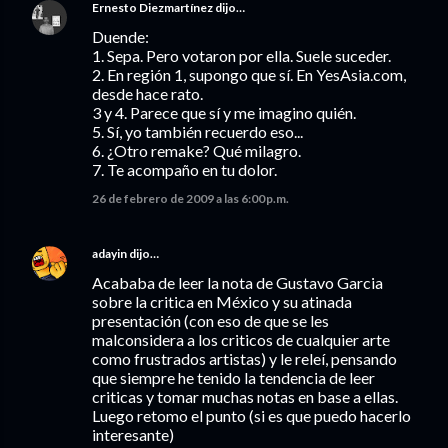
Ernesto Diezmartínez
dijo…
Duende:
1. Sepa. Pero votaron por ella. Suele suceder.
2. En región 1, supongo que sí. En YesAsia.com,
desde hace rato.
3 y 4. Parece que sí y me imagino quién.
5. Sí, yo también recuerdo eso...
6. ¿Otro remake? Qué milagro.
7. Te acompaño en tu dolor.
26 de febrero de 2009 a las 6:00 p.m.
adayin
dijo…
Acababa de leer la nota de Gustavo Garcia
sobre la critica en México y su atinada
presentación (con eso de que se les
malconsidera a los criticos de cualquier arte
como frustrados artistas) y le releí, pensando
que siempre he tenido la tendencia de leer
criticas y tomar muchas notas en base a ellas.
Luego retomo el punto (si es que puedo hacerlo
interesante)