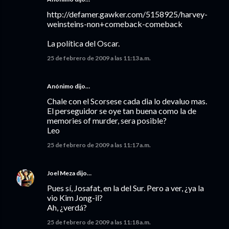
http://defamer.gawker.com/5158925/harvey-
weinsteins-non+comeback-comeback
La política del Oscar.
25 de febrero de 2009 a las 11:13 a.m.
Anónimo dijo…
Chale con el Scorsese cada dia lo devaluo mas.
El perseguidor se oye tan buena como la de
memories of murder, sera posible?
Leo
25 de febrero de 2009 a las 11:17 a.m.
Joel Meza
dijo…
Pues sí, Josafat, en la del Sur. Pero a ver, ¿ya la
vio Kim Jong-il?
Ah, ¿verdá?
25 de febrero de 2009 a las 11:18 a.m.