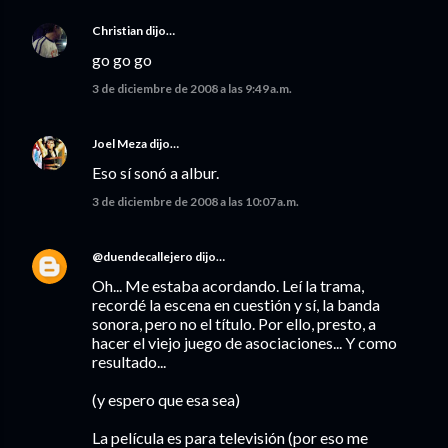
Christian
dijo…
go go go
3 de diciembre de 2008 a las 9:49 a.m.
Joel Meza
dijo…
Eso sí sonó a albur.
3 de diciembre de 2008 a las 10:07 a.m.
@duendecallejero
dijo…
Oh... Me estaba acordando. Leí la trama,
recordé la escena en cuestión y sí, la banda
sonora, pero no el título. Por ello, presto, a
hacer el viejo juego de asociaciones... Y como
resultado...
(y espero que esa sea)
La película es para televisión (por eso me