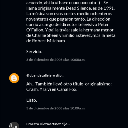
acuerdo, ahi la ví hace uuuuuuuuuuta...)... Se
llama originalmente Dead Silence, es de 1991.
La música son esos cortes medio ochenteros-
noventeros que pegaron tanto. La dirección
corrió a cargo del director televisivo Peter
O'Fallon. Y pa' la trvia: sale la hermana menor
de Charlie Sheen y Emilio Estevez, más la nieta
de Robert Mitchum.
Servido.
3 de diciembre de 2008 a las 10:08 a.m.
@duendecallejero
dijo…
Ah... También llevó otro título, originalísimo:
Crash. Y la ví en Canal Fox.
Listo.
3 de diciembre de 2008 a las 10:09 a.m.
Ernesto Diezmartínez
dijo…