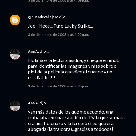
3 de diciembre de 2008 a las 4:09 p.m.
@duendecallejero
dijo…
Joel: Neee... Puro Lucky Strike...
3 de diciembre de 2008 a las 4:22 p.m.
Ana A.
dijo…
Hola, soy la lectora asidua, y chequé en imdb
para identificar las imagenes y más sobre el
plot de la película que dice el duende y no
es...diablos!!!
3 de diciembre de 2008 a las 7:35 p.m.
Ana A.
dijo…
van más datos de los que me acuerdo, una
trabajaba en una estación de TV la que se mata
era una flojonaza y la tercera creo que era
abogada (la traidora)...gracias a todooos!!