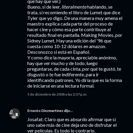
que hay que ver.)
Bueno, si de leer,
literalmente
hablando, se
trata, sí recomiendo el libro de Lumet que dice
Tyler que yo digo. De una manera muy amena el
maestro explica cada parte del proceso de
hacer cine y cómo esa parte contribuye al
resultado final en pantalla. Making Movies, por
Sidney Lumet. Hay una edición del '96 que
cuesta como 10-12 dólares en amazon.
Desconozco si está en Español.
Y como dice la mayoría, apreciable anónimo,
hay que ver mucho y de todo, luego
preguntarse, de cada cinta, por qué te gustó, te
disgustó o te fue indiferente, para ir
identificando patrones. Yo diría que es la forma
de iniciarse en una lectura formal.
5 de diciembre de 2008 a las 2:37 p.m.
Ernesto Diezmartínez
dijo…
Josafat: Claro que es absurdo afirmar que si
uno sabe más de cine deja uno de disfrutar el
ver películas. Es todo lo contrario.