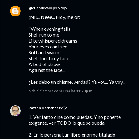
@duendecallejero
dijo…
¡Ni!... Neee... Hoy, mejor:
"When evening falls
Shell run to me
Like whispered dreams
Your eyes cant see
Soft and warm
Shell touch my face
A bed of straw
Against the lace..."
¿Les debo un chisme, verdad? Ya voy... Ya voy...
5 de diciembre de 2008 a las 11:20 p.m.
Paxton Hernandez
dijo…
1. Ver tanto cine como puedas. Y no ponerte
exigente, ver TODO lo que se pueda.
2. En lo personal, un libro enorme titulado