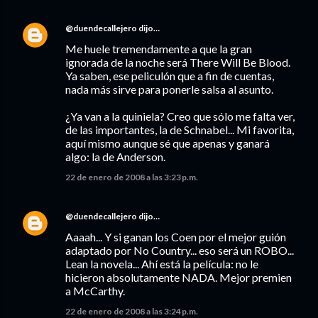
@duendecallejero
dijo…
Me huele tremendamente a que la gran
ignorada de la noche será There Will Be Blood.
Ya saben, ese peliculón que a fin de cuentas,
nada más sirve para ponerle salsa al asunto.
¿Ya van a la quiniela? Creo que sólo me falta ver,
de las importantes, la de Schnabel... Mi favorita,
aquí mismo aunque sé que apenas y ganará
algo: la de Anderson.
22 de enero de 2008 a las 3:23 p.m.
@duendecallejero
dijo…
Aaaah... Y si ganan los Coen por el mejor guión
adaptado por No Country... eso será un ROBO...
Lean la novela... Ahí está la película: no le
hicieron absolutamente NADA. Mejor premien
a McCarthy.
22 de enero de 2008 a las 3:24 p.m.