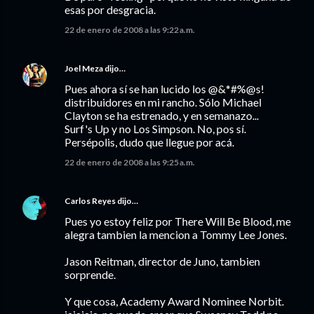
esas por desgracia.
22 de enero de 2008 a las 9:22 a.m.
Joel Meza
dijo…
Pues ahora sí se han lucido los @&*#%@s!
distribuidores en mi rancho. Sólo Michael
Clayton se ha estrenado, y en semanazo...
Surf's Up y no Los Simpson. No, pos sí.
Persépolis, dudo que llegue por acá.
22 de enero de 2008 a las 9:25 a.m.
Carlos Reyes
dijo…
Pues yo estoy feliz por There Will Be Blood, me
alegra tambien la mencion a Tommy Lee Jones.
Jason Reitman, director de Juno, tambien
sorprende.
Y que cosa, Academy Award Nominee Norbit.