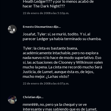
Heath Ledger!!?? y por lo menos acabó de
hacer The Dark Night???
22 de enero de 2008 a las 5:10 p.m.
Ernesto Diezmartínez
dijo…
Josafat, Tyler: sí, se murió, todito. Y sí, al
parecer Ledger ya había terminado su chamba.
Tyler: la cinta es bastante buena,
académicamente intachable, pero no explora
nada nuevo ni lo hace de modo superlativo. Eso
sí, las actuaciones de Clooney y Wilkinson valen
mucho la pena. La cinta me recordó mucho Será
Justicia, de Lumet, aunque ésta es, de lejos,
mucho mejor. ¿La has visto?
22 de enero de 2008 a las 6:07 p.m.
Christian
dijo…
mmmhhh, no, pero ya la chequé y se ve
interesante y mas sabiendo que es de Lumet.