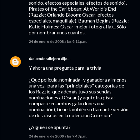
sonido, efectos especiales, efectos de sonido),
Pirates of the Caribbean: At World's End
(Razzie: Orlando Bloom; Oscar: efectos
especiales, maquillaje), Batman Begins (Razzie:
Katie Holmes; Oscar: mejor fotografía)... Sólo
por nombrar unos cuantos.
24 de enero de 2008 a las 9:11 p.m.
@duendecallejero
dijo…
Y ahora una pregunta para la trivia
¿Qué película, nominada -y ganadora al menos
una vez- para las "principlales" categorías de
los Razzie, que además tuvo sus sendas
nominaciones al Oscar (y aquí otra pista:
comparte en ambos galardones una
nominación), tiene también su flamante versión
de dos discos en la colección Criterion?
¿Alguien se apunta?
24 de enero de 2008 a las 9:43 p.m.