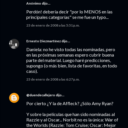
Anónimo dijo…
Perdón! debería decir "por lo MENOS en las
principales categorías" se me fue un typo...
23 de enero de 2008 a las 5:51 p.m.
Ernesto Diezmartínez
dijo…
Daniela: no he visto todas las nominadas, pero
en las próximas semanas espero cubrir buena
parte del material. Luego haré predicciones,
supongo (o más bien, lista de favoritas, en todo
caso).
23 de enero de 2008 a las 6:27 p.m.
@duendecallejero
dijo…
Por cierto ¿Y la de Affleck? ¿Sólo Amy Ryan?
Y sobre la películas que han sido nominadas al
Razzie y al Oscar... Norbit no es la única: War of
the Worlds (Razzie: Tom Cruise; Oscar: Mejor