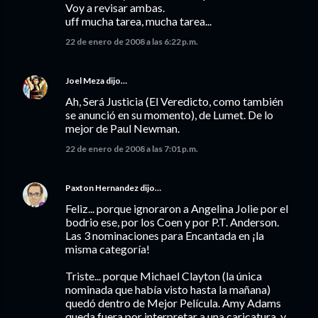
Voy a revisar ambas.
uff mucha tarea, mucha tarea...
22 de enero de 2008 a las 6:22 p.m.
Joel Meza
dijo…
Ah, Será Justicia (El Veredicto, como también
se anunció en su momento), de Lumet. De lo
mejor de Paul Newman.
22 de enero de 2008 a las 7:01 p.m.
Paxton Hernandez
dijo…
Feliz... porque ignoraron a Angelina Jolie por el
bodrio ese, por los Coen y por P.T. Anderson.
Las 3 nominaciones para Encantada en ¡la
misma categoría!
Triste... porque Michael Clayton (la única
nominada que había visto hasta la mañana)
quedó dentro de Mejor Película. Amy Adams
queda fuera por interpretar a una caricatura, y