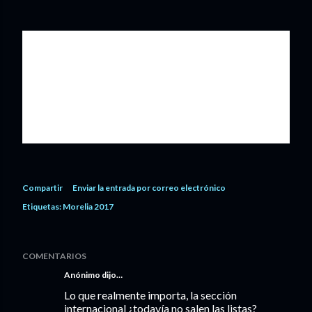
1.
Los adioses
. Natalia Beristáin
2.
Ayer maravilla fui
.
Gabriel Mariño
3.
Casa Caracol
.
Jean-Marc Rousseau Ruiz
4.
Cuadros en la oscuridad
. Paula Markovitch
5.
The Drawer Boy
. Arturo Pérez Torres
6.
Oso polar
. Marcelo Tobar
7.
Sinvivir
.
Anaïs Pareto Onghena
Compartir
Enviar la entrada por correo electrónico
Etiquetas:
Morelia 2017
COMENTARIOS
Anónimo dijo…
Lo que realmente importa, la sección
internacional ¿todavía no salen las listas?