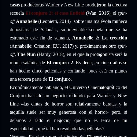
casas productoras Warner y New Line produjeron la efectiva
secuela
El conjuro 2: el caso Enfield
(Wan, 2016), el
spin-
off
Annabelle
(Leonietti, 2014) -sobre una malévola muñeca
depositaria de Satanás-, su inevitable secuela que se ha
estrenado este fin de semana,
Annabelle 2: La creación
(Annabelle: Creation, EU, 2017) y, próximamente otro
spin-
off
,
The Nun
(Hardy, 2018), en el que la protagonista será la
monja satánica de
El conjuro 2
. Es decir, en cinco años se
han hecho cinco películas y contando, pues está en planes
una tercera parte de
El conjuro
.
Económicamente hablando, el Universo Cinematográfico del
Conjuro ha sido un negocio redondo para Warner y New
Line –las cintas de horror son relativamente baratas y la
taquilla suele ser muy generosa con el horror- pero, si
dejamos a lado el negocio, que no es tema de mi
especialidad, ¿qué tal han resultado las películas?
Veamos. Es cierto que el díptico de
El conjuro
es muy