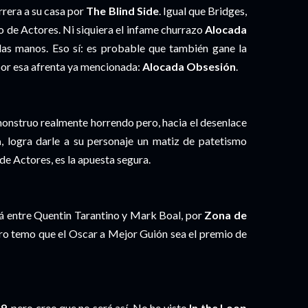
arrera a su casa por
The Blind Side
. Igual que Bridges,
o de Actores. Ni siquiera el infame churrazo
Alocada
las manos. Eso sí: es probable que también gane la
por esa afrenta ya mencionada:
Alocada Obsesión
.
nstruo realmente horrendo pero, hacia el desenlace
a
, logra darle a su personaje un matiz de patetismo
e Actores, es la apuesta segura.
rá entre Quentin Tarantino y Mark Boal, por
Zona de
ero temo que el Oscar a Mejor Guión sea el premio de
 9
, pero creo que no será así. No he visto
In the Loop