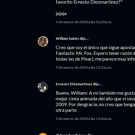
favorito Ernesto Diezmartinez?"
jajaja
5 de marzo de 2010 a las 11:20 a.m.
William Saints
dijo…
Creo que soy el único que sigue apost
Fantastic Mr. Fox. Espero tener razón 
todas las de Pixar), me parece muy inf
5 de marzo de 2010 a las 11:31 a.m.
Ernesto Diezmartínez
dijo…
Bueno, William: A mí también me gustar
mejor cinta animada del año que vi sino 
2009. Por desgracia, no creo que tenga
otra parte.
5 de marzo de 2010 a las 11:42 a.m.