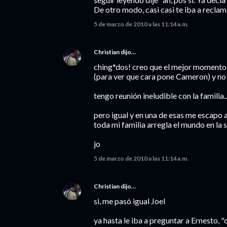
De otro modo, casi casi te iba a recla
5 de marzo de 2010 a las 11:14 a.m.
Christian
dijo…
ching*dos! creo que el mejor momento d
(para ver que cara pone Cameron) y no 
tengo reunión ineludible con la familia...
pero igual y en una de esas me escapo a
toda mi familia arregla el mundo en la
jo
5 de marzo de 2010 a las 11:14 a.m.
Christian
dijo…
si, me pasó igual Joel
ya hasta le iba a preguntar a Ernesto, "o