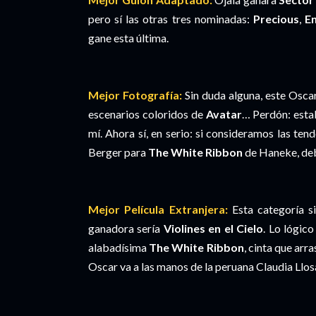
pero sí las otras tres nominadas:
Precious
,
En
gane esta última.
Mejor Fotografía:
Sin duda alguna, este Osca
escenarios coloridos de
Avatar
… Perdón: esta
mí. Ahora sí, en serio: si consideramos las ten
Berger para
The White Ribbon
de Haneke, debe
Mejor Película Extranjera:
Esta categoría si
ganadora sería
Violines en el Cielo
. Lo lógic
alabadísima
The White Ribbon
, cinta que arr
Oscar va a las manos de la peruana Claudia Llo