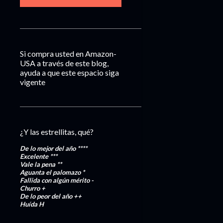
Si compra usted en Amazon-
USA a través de este blog,
ayuda a que este espacio siga
vigente
¿Y las estrellitas, qué?
De lo mejor del año
****
Excelente
***
Vale la pena
**
Aguanta el palomazo
*
Fallida con algún mérito
-
Churro
+
De lo peor del año
++
Huída
H