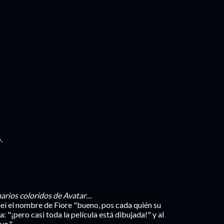
.
enarios coloridos de Avatar…
í el nombre de Fiore "bueno, pos cada quién su
 "¡pero casi toda la película está dibujada!" y al
yo."