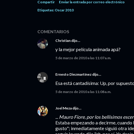
Compartir
Enviar la entrada por correo electrónico
Etiquetas:
Oscar 2010
COMENTARIOS
Christian
dijo…
y la mejor película animada apá?
5 de marzo de 2010 a las 11:07 a.m.
Ernesto Diezmartínez
dijo…
Esa está cantadísima: Up, por supuesto
5 de marzo de 2010 a las 11:08 a.m.
Joel Meza
dijo…
... Mauro Fiore, por los bellísimos esc
Estaba empezando a decirme, cuando le
gusto"; inmediatamente siguió otra idea:
seguir leyendo dije "ah, pos sí. Ya decía 