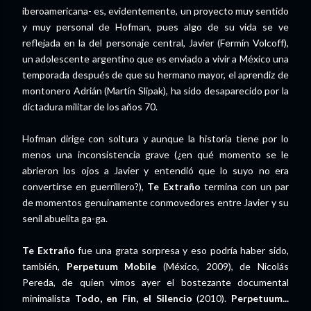
iberoamericana- es, evidentemente, un proyecto muy sentido
y muy personal de Hofman, pues algo de su vida se ve
reflejada en la del personaje central, Javier (Fermín Volcoff),
un adolescente argentino que es enviado a vivir a México una
temporada después de que su hermano mayor, el aprendiz de
montonero Adrián (Martín Slipak), ha sido desaparecido por la
dictadura militar de los años 70.
Hofman dirige con soltura y aunque la historia tiene por lo
menos una inconsistencia grave (¿en qué momento se le
abrieron los ojos a Javier y entendió que lo suyo no era
convertirse en guerrillero?),
Te Extraño
termina con un par
de momentos genuinamente conmovedores entre Javier y su
senil abuelita ga-ga.
Te Extraño
fue una grata sorpresa y eso podría haber sido,
también,
Perpetuum Mobile
(México, 2009), de Nicolás
Pereda, de quien vimos ayer el bostezante documental
minimalista
Todo, en Fin, el Silencio
(2010).
Perpetuum...