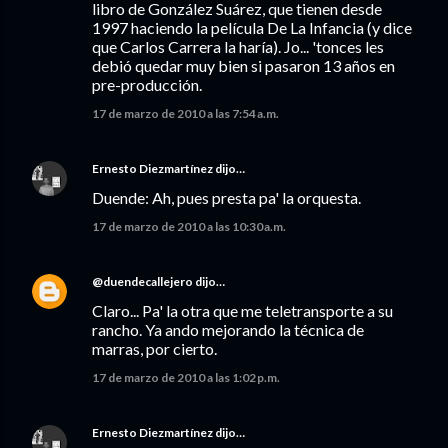
libro de González Suárez, que tienen desde
1997 haciendo la película De La Infancia (y dice
que Carlos Carrera la haría). Jo... 'tonces les
debió quedar muy bien si pasaron 13 años en
pre-producción.
17 de marzo de 2010 a las 7:54 a.m.
Ernesto Diezmartínez
dijo…
Duende: Ah, pues presta pa' la orquesta.
17 de marzo de 2010 a las 10:30 a.m.
@duendecallejero
dijo…
Claro... Pa' la otra que me teletransporte a su
rancho. Ya ando mejorando la técnica de
marras, por cierto.
17 de marzo de 2010 a las 1:02 p.m.
Ernesto Diezmartínez
dijo…