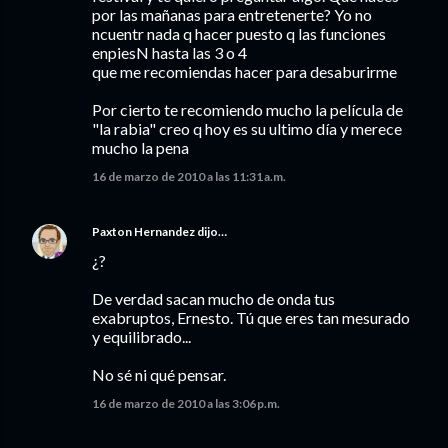
por las mañanas para entretenerte? Yo no
ncuentr nada q hacer puesto q las funciones
enpiesN hasta las 3 o 4
que me recomiendas hacer para desaburirme
Por cierto te recomiendo mucho la película de
"la rabia" creo q hoy es su ultimo día y merece
mucho la pena
16 de marzo de 2010 a las 11:31 a.m.
Paxton Hernandez
dijo…
¿?
De verdad sacan mucho de onda tus
exabruptos, Ernesto. Tú que eres tan mesurado
y equilibrado...
No sé ni qué pensar.
16 de marzo de 2010 a las 3:06 p.m.