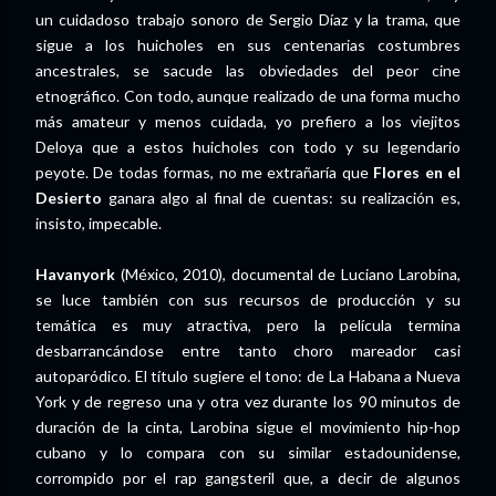
un cuidadoso trabajo sonoro de Sergio Díaz y la trama, que
sigue a los huicholes en sus centenarias costumbres
ancestrales, se sacude las obviedades del peor cine
etnográfico. Con todo, aunque realizado de una forma mucho
más amateur y menos cuidada, yo prefiero a los viejitos
Deloya que a estos huicholes con todo y su legendario
peyote. De todas formas, no me extrañaría que
Flores en el
Desierto
ganara algo al final de cuentas: su realización es,
insisto, impecable.
Havanyork
(México, 2010), documental de Luciano Larobina,
se luce también con sus recursos de producción y su
temática es muy atractiva, pero la película termina
desbarrancándose entre tanto choro mareador casi
autoparódico. El título sugiere el tono: de La Habana a Nueva
York y de regreso una y otra vez durante los 90 minutos de
duración de la cinta, Larobina sigue el movimiento hip-hop
cubano y lo compara con su similar estadounidense,
corrompido por el rap gangsteril que, a decir de algunos