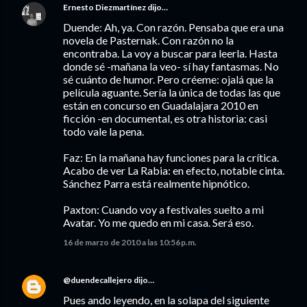
Ernesto Diezmartínez
dijo…
Duende: Ah, ya. Con razón. Pensaba que era una
novela de Pasternak. Con razón no la
encontraba. La voy a buscar para leerla. Hasta
donde sé -mañana la veo- sí hay fantasmas. No
sé cuánto de humor. Pero créeme: ojalá que la
película aguante. Sería la única de todas las que
están en concurso en Guadalajara 2010 en
ficción -en documental, es otra historia: casi
todo vale la pena.
Faz: En la mañana hay funciones para la crítica.
Acabo de ver La Rabia: en efecto, notable cinta.
Sánchez Parra está realmente hipnótico.
Paxton: Cuando voy a festivales suelto a mi
Avatar. Yo me quedo en mi casa. Será eso.
16 de marzo de 2010 a las 10:56 p.m.
@duendecallejero
dijo…
Pues ando leyendo, en la solapa del siguiente