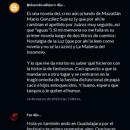
@duendecallejero
dijo…
Es una novela del, creo aún oriundo de Mazatlán
Mario González Suárez (y que por ahí le
cambian el apellido por Juárez muy seguido, así
que "aguas"). Si mi memoria no me falla es su
primer novela luego de dos libros de cuentos:
Nostalgia de la Luz (que por ahí la leen como
novela y no sé la razón) y La Materia del
Insomnio.
Y lo que me da morbo es saber qué hicieron con
la historia de fantasmas. Casi apuesto a que la
mandaron a otro lugar y se centraron en la
tragicomedia de la familia disfuncional de papá
caco e hijos enloquecidos. Y bueno, espero que
tampoco le quiten el humor.
16 de marzo de 2010 a las 7:08 a.m.
Faz
dijo…
Hola yo también ando en Guadalajara por el
festival y te quiero preguntar algo. Que haces