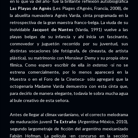
en lo que va del año- fue la brillante reflexión autobiográfica
Las Playas de Agnès
(Les Plages d'Agnès, Francia, 2008), de
la abuelita nuevaolera Agnès Varda, cinta programada en la
retrospectiva de la gran maestra franco-belga. La viuda de su
inolvidable
Jacquot de Nantes
(Varda, 1991) vuelve a las
playas belgas de su infancia y ahí inicia un fascinante,
conmovedor y juguetón recorrido por su juventud, sus
distintas vocaciones (de fotógrafa, de cineasta, de artista
plástica), su matrimonio con Monsieur Demy y su propia obra
fílmica. Como espero escribir de ella
in extenso
-si no se
estrena comercialmente, por lo menos aparecerá en la
Muestra o en el Foro de la Cineteca- sólo agregaré que la
octogenaria Madame Varda demuestra con esta cinta que,
para decirlo de manera elegante, todavía le sobra mucha agua
al bule creativo de esta señora.
Antes de llegar al climax vardaniano, vi el correcto melodrama
de maduración juvenil
Te Extraño
(Argentina-México, 2010),
segundo largometraje de ficción del argentino mexicanizado
Fabián Hofman. La película -en concurso en la sección