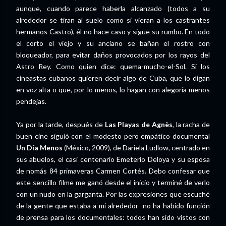
aunque, cuando parece haberla alcanzado (todos a su
alrededor se tiran al suelo como si vieran a los castrantes
hermanos Castro), él no hace caso y sigue su rumbo. En todo
el corto el viejo y su anciano se bañan el rostro con
bloqueador, para evitar daños provocados por los rayos del
Astro Rey. Como quien dice: quema-mucho-el-Sol. Si los
cineastas cubanos quieren decir algo de Cuba, que lo digan
en voz alta o que, por lo menos, lo hagan con alegoría menos
pendejas.
Ya por la tarde, después de
Las Playas de Agnès
, la racha de
buen cine siguió con el modesto pero empático documental
Un Día Menos
(México, 2009), de Dariela Ludlow, centrado en
sus abuelos, el casi centenario Emeterio Deloya y su esposa
de nomás 84 primaveras Carmen Cortés. Debo confesar que
este sencillo filme me ganó desde el inicio y terminé de verlo
con un nudo en la garganta. Por las expresiones que escuché
de la gente que estaba a mi alrededor -no ha habido función
de prensa para los documentales: todos han sido vistos con