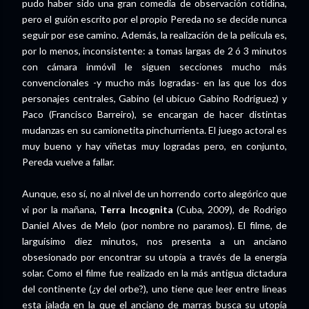
pudo haber sido una gran comedia de observación cotidina,
pero el guión escrito por el propio Pereda no se decide nunca
seguir por ese camino. Además, la realización de la película es,
por lo menos, inconsistente: a tomas largas de 2 ó 3 minutos
con cámara inmóvil le siguen secciones mucho más
convencionales -y mucho más logradas- en las que los dos
personajes centrales, Gabino (el ubicuo Gabino Rodríguez) y
Paco (Francisco Barreiro), se encargan de hacer distintas
mudanzas en su camionetita pinchurrienta. El juego actoral es
muy bueno y hay viñetas muy logradas pero, en conjunto,
Pereda vuelve a fallar.
Aunque, eso sí, no al nivel de un horrendo corto alegórico que
vi por la mañana,
Terra Incognita
(Cuba, 2009), de Rodrigo
Daniel Alves de Melo (por nombre no paramos). El filme, de
larguísimo diez minutos, nos presenta a un anciano
obsesionado por encontrar su utopía a través de la energía
solar. Como el filme fue realizado en la más antigua dictadura
del continente (¿y del orbe?), uno tiene que leer entre líneas
esta jalada en la que el anciano de marras busca su utopía