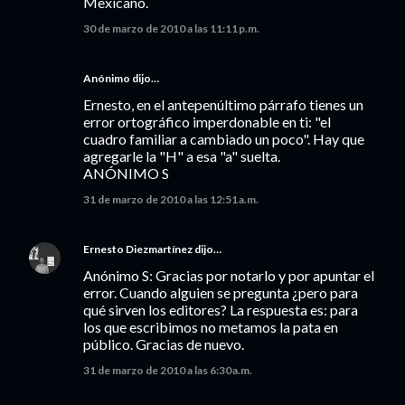
Mexicano.
30 de marzo de 2010 a las 11:11 p.m.
Anónimo dijo…
Ernesto, en el antepenúltimo párrafo tienes un
error ortográfico imperdonable en ti: "el
cuadro familiar a cambiado un poco". Hay que
agregarle la "H" a esa "a" suelta.
ANÓNIMO S
31 de marzo de 2010 a las 12:51 a.m.
Ernesto Diezmartínez
dijo…
Anónimo S: Gracias por notarlo y por apuntar el
error. Cuando alguien se pregunta ¿pero para
qué sirven los editores? La respuesta es: para
los que escribimos no metamos la pata en
público. Gracias de nuevo.
31 de marzo de 2010 a las 6:30 a.m.