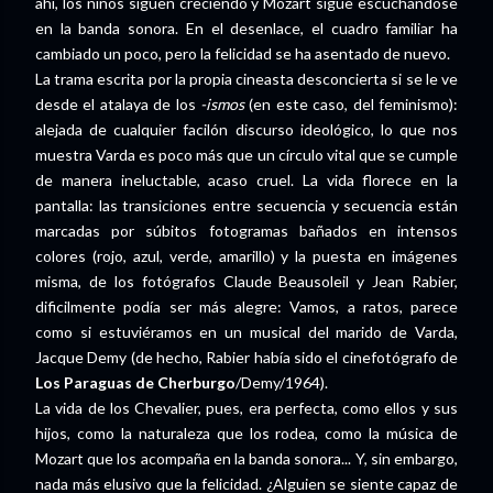
ahí, los niños siguen creciendo y Mozart sigue escuchándose
en la banda sonora. En el desenlace, el cuadro familiar ha
cambiado un poco, pero la felicidad se ha asentado de nuevo.
La trama escrita por la propia cineasta desconcierta si se le ve
desde el atalaya de los
-ismos
(en este caso, del feminismo):
alejada de cualquier facilón discurso ideológico, lo que nos
muestra Varda es poco más que un círculo vital que se cumple
de manera ineluctable, acaso cruel. La vida florece en la
pantalla: las transiciones entre secuencia y secuencia están
marcadas por súbitos fotogramas bañados en intensos
colores (rojo, azul, verde, amarillo) y la puesta en imágenes
misma, de los fotógrafos Claude Beausoleil y Jean Rabier,
dificilmente podía ser más alegre: Vamos, a ratos, parece
como si estuviéramos en un musical del marido de Varda,
Jacque Demy (de hecho, Rabier había sido el cinefotógrafo de
Los Paraguas de Cherburgo
/Demy/1964).
La vida de los Chevalier, pues, era perfecta, como ellos y sus
hijos, como la naturaleza que los rodea, como la música de
Mozart que los acompaña en la banda sonora... Y, sin embargo,
nada más elusivo que la felicidad. ¿Alguien se siente capaz de