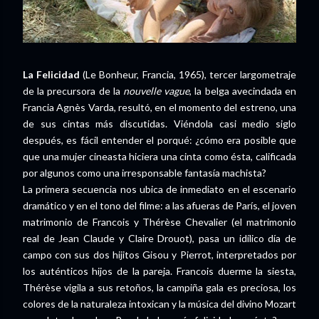
La Felicidad
(Le Bonheur, Francia, 1965), tercer largometraje
de la precursora de la
nouvelle vague
, la belga avecindada en
Francia Agnès Varda, resultó, en el momento del estreno, una
de sus cintas más discutidas. Viéndola casi medio siglo
después, es fácil entender el porqué: ¿cómo era posible que
que una mujer cineasta hiciera una cinta como ésta, calificada
por algunos como una irresponsable fantasía machista?
La primera secuencia nos ubica de inmediato en el escenario
dramático y en el tono del filme: a las afueras de París, el joven
matrimonio de Francois y Thérèse Chevalier (el matrimonio
real de Jean Claude y Claire Drouot), pasa un idílico día de
campo con sus dos hijitos Gisou y Pierrot, interpretados por
los auténticos hijos de la pareja. Francois duerme la siesta,
Thérèse vigila a sus retoños, la campiña gala es preciosa, los
colores de la naturaleza intoxican y la música del divino Mozart