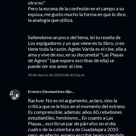
otra no."
Pero la escena de la confesión en el campo a su
esposa, me gusto mucho la forma en que lo dice,
la analogía que utiliza.
Saliendome un poco del tema, leí tu reseña de
Los espigadores y yo que viene en tu libro, creo
tiene toda la razón, Agnès Varda es el cine, ella a
ama y vive de eso, en su documetal "Las Playas
de Agnes" (que espero escribas de ella) se
puede ver ese amor al cine.
30 de marzo de 2010 a las 8:21 p.m.
Ernesto Diezmartínez
dijo…
Rackve: No es mi argumento, aclaro, sino la
crítica que se le hizo en el momento del estreno.
Es comprensible, además: años 60, rebeliones
estudiantiles, feminismo... En cuanto a Las
Playas... escribí un par de párrafos en el día
cuatro de la cobertura de Guadalajara 2010
pero, en efecto, espero escribir largo y tendido