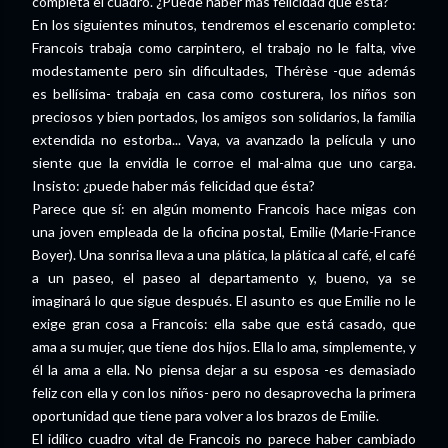
completa el cuadro. ¿Puede haber más felicidad que ésta?
En los siguientes minutos, tendremos el escenario completo:
Francois trabaja como carpintero, el trabajo no le falta, vive
modestamente pero sin dificultades, Thérèse -que además
es bellísima- trabaja en casa como costurera, los niños son
preciosos y bien portados, los amigos son solidarios, la familia
extendida no estorba... Vaya, va avanzado la película y uno
siente que la envidia le corroe el mal-alma que uno carga.
Insisto: ¿puede haber más felicidad que ésta?
Parece que sí: en algún momento Francois hace migas con
una joven empleada de la oficina postal, Emilie (Marie-France
Boyer). Una sonrisa lleva a una plática, la plática al café, el café
a un paseo, el paseo al departamento y, bueno, ya se
imaginará lo que sigue después. El asunto es que Emilie no le
exige gran cosa a Francois: ella sabe que está casado, que
ama a su mujer, que tiene dos hijos. Ella lo ama, simplemente, y
él la ama a ella. No piensa dejar a su esposa -es demasiado
feliz con ella y con los niños- pero no desaprovecha la primera
oportunidad que tiene para volver a los brazos de Emilie.
El idílico cuadro vital de Francois no parece haber cambiado