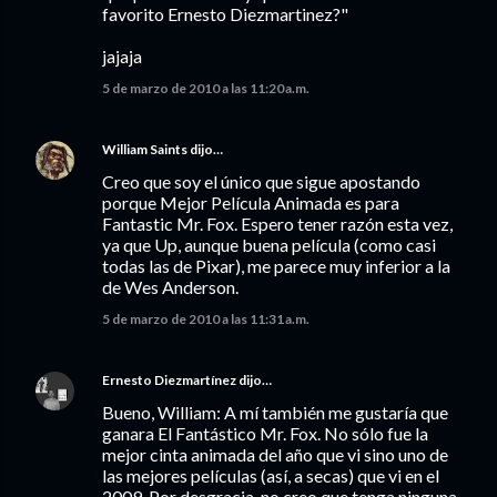
favorito Ernesto Diezmartinez?"
jajaja
5 de marzo de 2010 a las 11:20 a.m.
William Saints
dijo…
Creo que soy el único que sigue apostando
porque Mejor Película Animada es para
Fantastic Mr. Fox. Espero tener razón esta vez,
ya que Up, aunque buena película (como casi
todas las de Pixar), me parece muy inferior a la
de Wes Anderson.
5 de marzo de 2010 a las 11:31 a.m.
Ernesto Diezmartínez
dijo…
Bueno, William: A mí también me gustaría que
ganara El Fantástico Mr. Fox. No sólo fue la
mejor cinta animada del año que vi sino uno de
las mejores películas (así, a secas) que vi en el
2009. Por desgracia, no creo que tenga ninguna