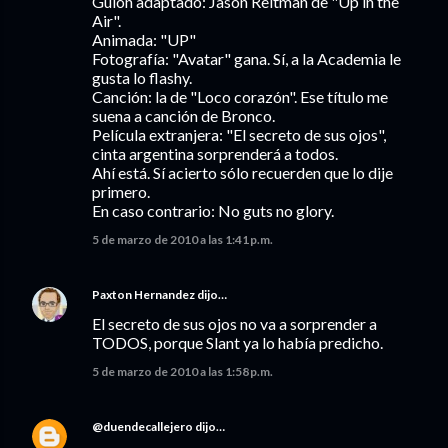
Guión adaptado: Jason Reitman de "Up in the
Air".
Animada: "UP"
Fotografía: "Avatar" gana. Sí, a la Academia le
gusta lo flashy.
Canción: la de "Loco corazón". Ese título me
suena a canción de Bronco.
Película extranjera: "El secreto de sus ojos",
cinta argentina sorprenderá a todos.
Ahí está. Sí acierto sólo recuerden que lo dije
primero.
En caso contrario: No guts no glory.
5 de marzo de 2010 a las 1:41 p.m.
Paxton Hernandez
dijo…
El secreto de sus ojos no va a sorprender a
TODOS, porque Slant ya lo había predicho.
5 de marzo de 2010 a las 1:58 p.m.
@duendecallejero
dijo…