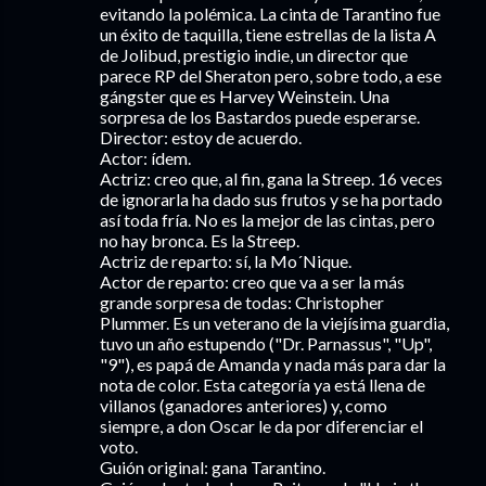
evitando la polémica. La cinta de Tarantino fue
un éxito de taquilla, tiene estrellas de la lista A
de Jolibud, prestigio indie, un director que
parece RP del Sheraton pero, sobre todo, a ese
gángster que es Harvey Weinstein. Una
sorpresa de los Bastardos puede esperarse.
Director: estoy de acuerdo.
Actor: ídem.
Actriz: creo que, al fin, gana la Streep. 16 veces
de ignorarla ha dado sus frutos y se ha portado
así toda fría. No es la mejor de las cintas, pero
no hay bronca. Es la Streep.
Actriz de reparto: sí, la Mo´Nique.
Actor de reparto: creo que va a ser la más
grande sorpresa de todas: Christopher
Plummer. Es un veterano de la viejísima guardia,
tuvo un año estupendo ("Dr. Parnassus", "Up",
"9"), es papá de Amanda y nada más para dar la
nota de color. Esta categoría ya está llena de
villanos (ganadores anteriores) y, como
siempre, a don Oscar le da por diferenciar el
voto.
Guión original: gana Tarantino.