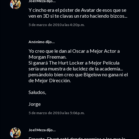
Joel Meza
dijo…
Y cincho era el póster de Avatar de esos que se
ven en 3D si te clavas un rato haciendo bizcos...
5 de marzo de 2010 a las 4:20 p.m.
Anónimo dijo…
Yo creo que le dan al Oscar a Mejor Actor a
Morgan Freeman.
Si ganará The Hurt Locker a Mejor Película
sería una muestra de lucidez de la academía...
pensándolo bien creo que Bigelow no gana ni el
de Mejor Dirección.
Saludos,
Jorge
5 de marzo de 2010 a las 5:06 p.m.
Joel Meza
dijo…
Ernesto, Ebert está dando premios a los que le