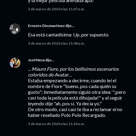
y la mejor película animada apá?
5 de marzo de 2010 a las 11:07 a.m.
Ernesto Diezmartínez
dijo…
Esa está cantadísima: Up, por supuesto.
5 de marzo de 2010 a las 11:08 a.m.
Joel Meza
dijo…
... Mauro Fiore, por los bellísimos escenarios
coloridos de Avatar…
Estaba empezando a decirme, cuando leí el
nombre de Fiore "bueno, pos cada quién su
gusto"; inmediatamente siguió otra idea: "¡pero
casi toda la película está dibujada!" y al seguir
leyendo dije "ah, pos sí. Ya decía yo."
De otro modo, casi casi te iba a reclamar el no
haber reseñado Polo Polo Recargado.
5 de marzo de 2010 a las 11:14 a.m.