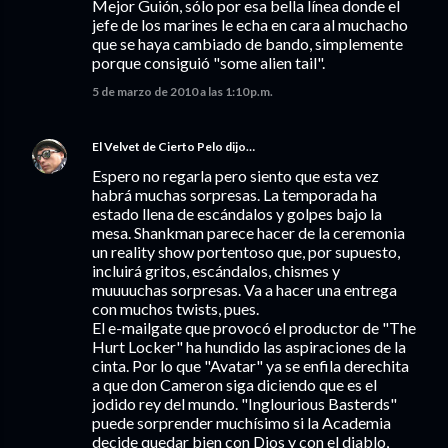
Mejor Guión, sólo por esa bella línea donde el
jefe de los marines le echa en cara al muchacho
que se haya cambiado de bando, simplemente
porque consiguió "some alien tail".
5 de marzo de 2010 a las 1:10 p.m.
El Velvet de Cierto Pelo
dijo…
Espero no regarla pero siento que esta vez
habrá muchas sorpresas. La temporada ha
estado llena de escándalos y golpes bajo la
mesa. Shankman parece hacer de la ceremonia
un reality show portentoso que, por supuesto,
incluirá gritos, escándalos, chismes y
muuuuchas sorpresas. Va a hacer una entrega
con muchos twists, pues.
El e-mailgate que provocó el productor de "The
Hurt Locker" ha hundido las aspiraciones de la
cinta. Por lo que "Avatar" ya se enfila derechita
a que don Cameron siga diciendo que es el
jodido rey del mundo. "Inglourious Basterds"
puede sorprender muchísimo si la Academia
decide quedar bien con Dios y con el diablo,