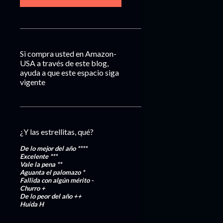
Si compra usted en Amazon-
USA a través de este blog,
ayuda a que este espacio siga
vigente
¿Y las estrellitas, qué?
De lo mejor del año
****
Excelente
***
Vale la pena
**
Aguanta el palomazo
*
Fallida con algún mérito
-
Churro
+
De lo peor del año
++
Huída
H