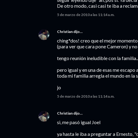
De otro modo, casi casi te iba a recla
5 de marzo de 2010 a las 11:14 a.m.
Christian
dijo…
ching*dos! creo que el mejor momento d
(para ver que cara pone Cameron) y no 
tengo reunión ineludible con la familia...
pero igual y en una de esas me escapo a
toda mi familia arregla el mundo en la
jo
5 de marzo de 2010 a las 11:14 a.m.
Christian
dijo…
si, me pasó igual Joel
ya hasta le iba a preguntar a Ernesto, "o