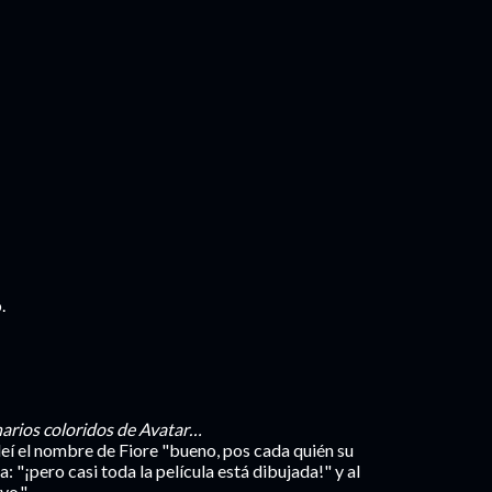
.
enarios coloridos de Avatar…
í el nombre de Fiore "bueno, pos cada quién su
 "¡pero casi toda la película está dibujada!" y al
yo."