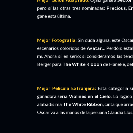
pero sí las otras tres nominadas:
Precious
,
En
gane esta última.
Mejor Fotografía:
Sin duda alguna, este Osca
escenarios coloridos de
Avatar
… Perdón: esta
mí. Ahora sí, en serio: si consideramos las ten
Berger para
The White Ribbon
de Haneke, debe
Mejor Película Extranjera:
Esta categoría si
ganadora sería
Violines en el Cielo
. Lo lógic
alabadísima
The White Ribbon
, cinta que arr
Oscar va a las manos de la peruana Claudia Llo