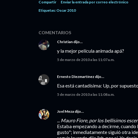
Compartir
Enviar la entrada por correo electrónico
Etiquetas:
Oscar 2010
COMENTARIOS
Christian
dijo…
y la mejor película animada apá?
5 de marzo de 2010 a las 11:07 a.m.
Ernesto Diezmartínez
dijo…
Esa está cantadísima: Up, por supuesto
5 de marzo de 2010 a las 11:08 a.m.
Joel Meza
dijo…
... Mauro Fiore, por los bellísimos esc
Estaba empezando a decirme, cuando le
gusto"; inmediatamente siguió otra idea:
seguir leyendo dije "ah, pos sí. Ya decía 