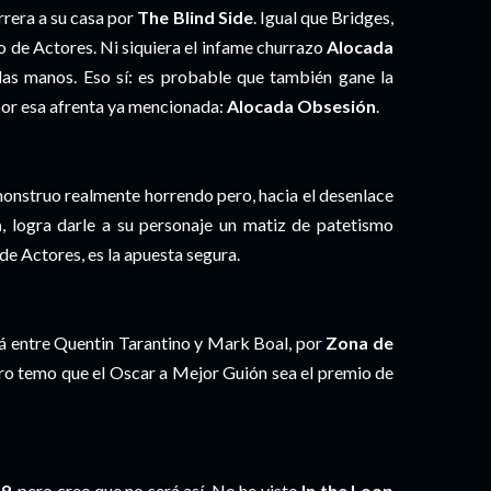
arrera a su casa por
The Blind Side
. Igual que Bridges,
o de Actores. Ni siquiera el infame churrazo
Alocada
las manos. Eso sí: es probable que también gane la
por esa afrenta ya mencionada:
Alocada Obsesión
.
nstruo realmente horrendo pero, hacia el desenlace
a
, logra darle a su personaje un matiz de patetismo
e Actores, es la apuesta segura.
rá entre Quentin Tarantino y Mark Boal, por
Zona de
ero temo que el Oscar a Mejor Guión sea el premio de
 9
, pero creo que no será así. No he visto
In the Loop