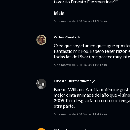
favorito Ernesto Diezmartinez?"
jajaja
5 de marzo de 2010 a las 11:20 a.m.
William Saints
dijo…
Creo que soy el único que sigue apost
Fantastic Mr. Fox. Espero tener razón 
todas las de Pixar), me parece muy inf
5 de marzo de 2010 a las 11:31 a.m.
Ernesto Diezmartínez
dijo…
Bueno, William: A mí también me gustar
mejor cinta animada del año que vi sino 
2009. Por desgracia, no creo que tenga
otra parte.
5 de marzo de 2010 a las 11:42 a.m.