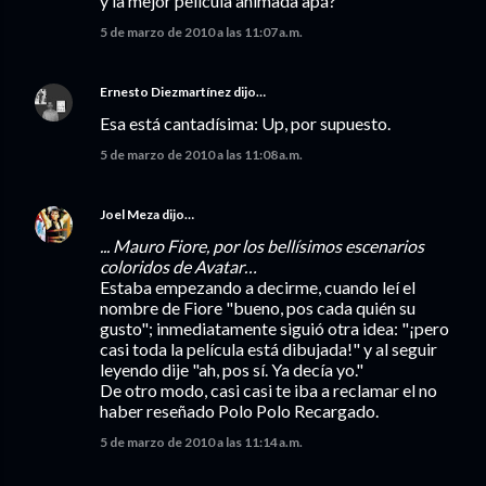
y la mejor película animada apá?
5 de marzo de 2010 a las 11:07 a.m.
Ernesto Diezmartínez
dijo…
Esa está cantadísima: Up, por supuesto.
5 de marzo de 2010 a las 11:08 a.m.
Joel Meza
dijo…
... Mauro Fiore, por los bellísimos escenarios
coloridos de Avatar…
Estaba empezando a decirme, cuando leí el
nombre de Fiore "bueno, pos cada quién su
gusto"; inmediatamente siguió otra idea: "¡pero
casi toda la película está dibujada!" y al seguir
leyendo dije "ah, pos sí. Ya decía yo."
De otro modo, casi casi te iba a reclamar el no
haber reseñado Polo Polo Recargado.
5 de marzo de 2010 a las 11:14 a.m.