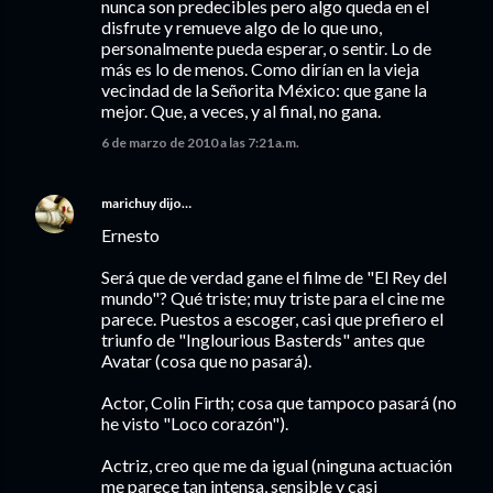
nunca son predecibles pero algo queda en el
disfrute y remueve algo de lo que uno,
personalmente pueda esperar, o sentir. Lo de
más es lo de menos. Como dirían en la vieja
vecindad de la Señorita México: que gane la
mejor. Que, a veces, y al final, no gana.
6 de marzo de 2010 a las 7:21 a.m.
marichuy
dijo…
Ernesto
Será que de verdad gane el filme de "El Rey del
mundo"? Qué triste; muy triste para el cine me
parece. Puestos a escoger, casi que prefiero el
triunfo de "Inglourious Basterds" antes que
Avatar (cosa que no pasará).
Actor, Colin Firth; cosa que tampoco pasará (no
he visto "Loco corazón").
Actriz, creo que me da igual (ninguna actuación
me parece tan intensa, sensible y casi