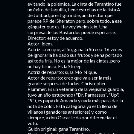
evitando la polémica. La cinta de Tarantino fue
un éxito de taquilla, tiene estrellas de la lista A
de Jolibud, prestigio indie, un director que
parece RP del Sheraton pero, sobre todo, a ese
gángster que es Harvey Weinstein. Una
sorpresa de los Bastardos puede esperarse.
Director: estoy de acuerdo.
Actor: ídem.
Actriz: creo que, al fin, gana la Streep. 16 veces
de ignorarla ha dado sus frutos y se ha portado
así toda fría. No es la mejor de las cintas, pero
no hay bronca. Es la Streep.
Actriz de reparto: sí, la Mo´Nique.
Actor de reparto: creo que va a ser la más
grande sorpresa de todas: Christopher
Plummer. Es un veterano de la viejísima guardia,
tuvo un año estupendo ("Dr. Parnassus", "Up",
"9"), es papá de Amanda y nada más para dar la
nota de color. Esta categoría ya está llena de
villanos (ganadores anteriores) y, como
siempre, a don Oscar le da por diferenciar el
voto.
Guión original: gana Tarantino.