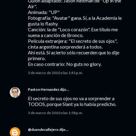
Guión adaptado: Jason Reitman de "Up in the
Air".
Animada: "UP"
Fotografía: "Avatar" gana. Sí, a la Academia le
gusta lo flashy.
Canción: la de "Loco corazón". Ese título me
suena a canción de Bronco.
Película extranjera: "El secreto de sus ojos",
cinta argentina sorprenderá a todos.
Ahí está. Sí acierto sólo recuerden que lo dije
primero.
En caso contrario: No guts no glory.
5 de marzo de 2010 a las 1:41 p.m.
Paxton Hernandez
dijo…
El secreto de sus ojos no va a sorprender a
TODOS, porque Slant ya lo había predicho.
5 de marzo de 2010 a las 1:58 p.m.
@duendecallejero
dijo…