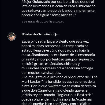
Mejor Guión, sólo por esa bella línea donde el
jefe de los marines le echa en cara al muchacho
que se haya cambiado de bando, simplemente
porque consiguió "some alien tail".
5 de marzo de 2010 a las 1:10 p.m.
El Velvet de Cierto Pelo
dijo…
Espero no regarla pero siento que esta vez
habrá muchas sorpresas. La temporada ha
estado llena de escándalos y golpes bajo la
mesa. Shankman parece hacer de la ceremonia
un reality show portentoso que, por supuesto,
incluirá gritos, escándalos, chismes y
muuuuchas sorpresas. Va a hacer una entrega
con muchos twists, pues.
El e-mailgate que provocó el productor de "The
Hurt Locker" ha hundido las aspiraciones de la
cinta. Por lo que "Avatar" ya se enfila derechita
a que don Cameron siga diciendo que es el
jodido rey del mundo. "Inglourious Basterds"
puede sorprender muchísimo si la Academia
decide quedar bien con Dios y con el diablo,