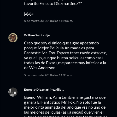
favorito Ernesto Diezmartinez?"
jajaja
5 de marzo de 2010 a las 11:20 a.m.
William Saints
dijo…
Creo que soy el único que sigue apostando
porque Mejor Película Animada es para
Fantastic Mr. Fox. Espero tener razón esta vez,
ya que Up, aunque buena película (como casi
todas las de Pixar), me parece muy inferior a la
de Wes Anderson.
5 de marzo de 2010 a las 11:31 a.m.
Ernesto Diezmartínez
dijo…
Bueno, William: A mí también me gustaría que
ganara El Fantástico Mr. Fox. No sólo fue la
mejor cinta animada del año que vi sino uno de
las mejores películas (así, a secas) que vi en el
2009. Por desgracia, no creo que tenga ninguna