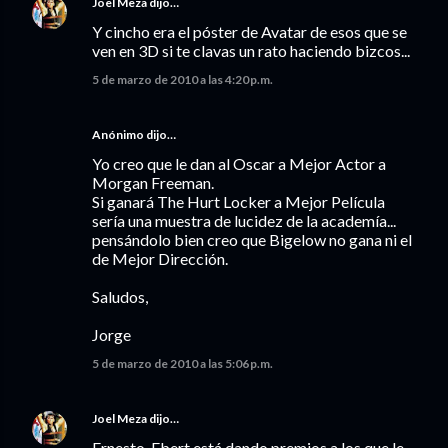
Joel Meza
dijo…
Y cincho era el póster de Avatar de esos que se
ven en 3D si te clavas un rato haciendo bizcos...
5 de marzo de 2010 a las 4:20 p.m.
Anónimo dijo…
Yo creo que le dan al Oscar a Mejor Actor a
Morgan Freeman.
Si ganará The Hurt Locker a Mejor Película
sería una muestra de lucidez de la academía...
pensándolo bien creo que Bigelow no gana ni el
de Mejor Dirección.
Saludos,
Jorge
5 de marzo de 2010 a las 5:06 p.m.
Joel Meza
dijo…
Ernesto, Ebert está dando premios a los que le