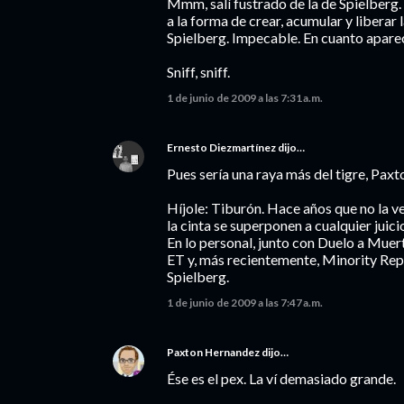
Mmm, salí fustrado de la de Spielberg. L
a la forma de crear, acumular y liberar 
Spielberg. Impecable. En cuanto aparece
Sniff, sniff.
1 de junio de 2009 a las 7:31 a.m.
Ernesto Diezmartínez
dijo…
Pues sería una raya más del tigre, Paxt
Híjole: Tiburón. Hace años que no la ve
la cinta se superponen a cualquier juici
En lo personal, junto con Duelo a Muer
ET y, más recientemente, Minority Rep
Spielberg.
1 de junio de 2009 a las 7:47 a.m.
Paxton Hernandez
dijo…
Ése es el pex. La ví demasiado grande.