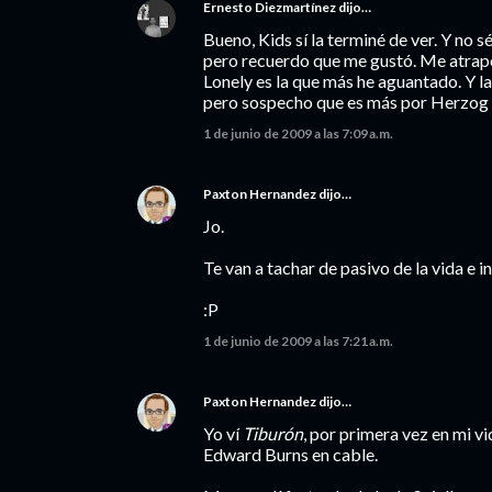
Ernesto Diezmartínez
dijo…
Bueno, Kids sí la terminé de ver. Y no s
pero recuerdo que me gustó. Me atrapó, 
Lonely es la que más he aguantado. Y 
pero sospecho que es más por Herzog q
1 de junio de 2009 a las 7:09 a.m.
Paxton Hernandez
dijo…
Jo.
Te van a tachar de pasivo de la vida e 
:P
1 de junio de 2009 a las 7:21 a.m.
Paxton Hernandez
dijo…
Yo ví
Tiburón
, por primera vez en mi v
Edward Burns en cable.