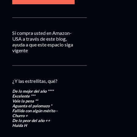
Si compra usted en Amazon-
USA a través de este blog,
ayuda a que este espacio siga
vigente
¿Y las estrellitas, qué?
De lo mejor del año
****
Excelente
***
Vale la pena
**
Aguanta el palomazo
*
Fallida con algún mérito
-
Churro
+
De lo peor del año
++
Huída
H