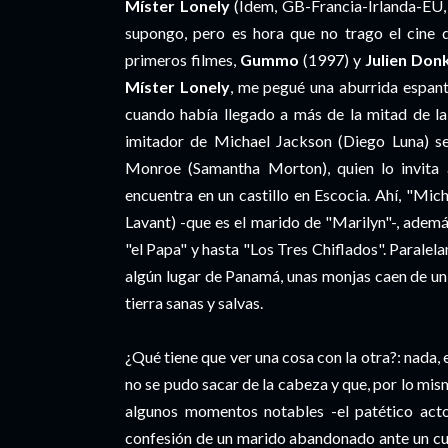
Míster Lonely
(Ídem, GB-Francia-Irlanda-EU,
supongo, pero es hora que no trago el cine
primeros filmes,
Gummo
(1997) y
Julien Don
Míster Lonely
, me pegué una aburrida espanto
cuando había llegado a más de la mitad de la 
imitador de Michael Jackson (Diego Luna) se
Monroe (Samantha Morton), quien lo invita 
encuentra en un castillo en Escocia. Ahí, "Mic
Lavant) -que es el marido de "Marilyn"-, ademá
"el Papa" y hasta "Los Tres Chiflados". Paralela
algún lugar de Panamá, unas monjas caen de un a
tierra sanas y salvas.
¿Qué tiene que ver una cosa con la otra?: nada, 
no se pudo sacar de la cabeza y que, por lo mis
algunos momentos notables -el patético acto 
confesión de un marido abandonado ante un cu