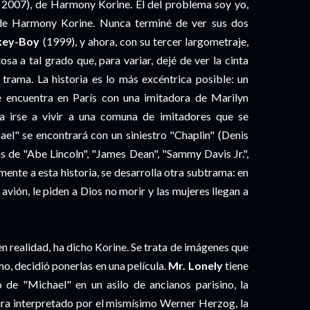
 2007), de Harmony Korine. El del problema soy yo,
 de Harmony Korine. Nunca terminé de ver sus dos
key-Boy
(1999), y ahora, con su tercer largometraje,
sa a tal grado que, para variar, dejé de ver la cinta
trama. La historia es lo más excéntrica posible: un
 encuentra en París con una imitadora de Marilyn
a irse a vivir a una comuna de imitadores que se
hael" se encontrará con un siniestro "Chaplin" (Denis
s de "Abe Lincoln", "James Dean", "Sammy Davis Jr.",
mente a esta historia, se desarrolla otra subtrama: en
vión, le piden a Dios no morir y las mujeres llegan a
en realidad, ha dicho Korine. Se trata de imágenes que
mo, decidió ponerlas en una película.
Mr. Lonely
tiene
de "Michael" en un asilo de ancianos parisino, la
ra interpretado por el mismísimo Werner Herzog, la