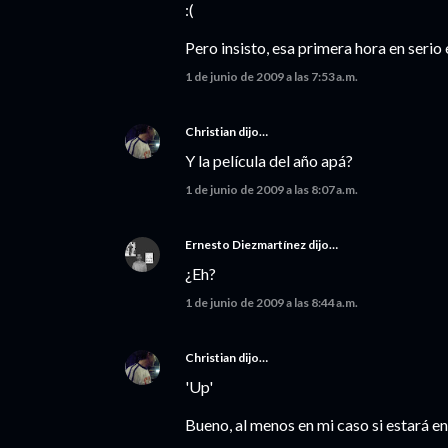
:(
Pero insisto, esa primera hora en serio 
1 de junio de 2009 a las 7:53 a.m.
Christian
dijo…
Y la película del año apá?
1 de junio de 2009 a las 8:07 a.m.
Ernesto Diezmartínez
dijo…
¿Eh?
1 de junio de 2009 a las 8:44 a.m.
Christian
dijo…
'Up'
Bueno, al menos en mi caso si estará ent