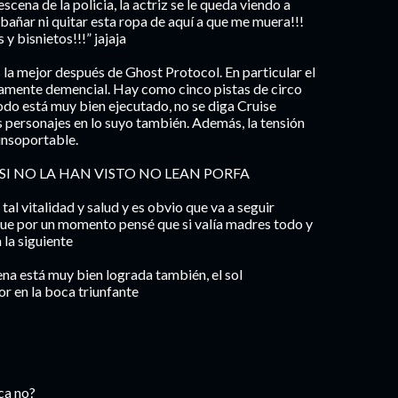
scena de la policia, la actriz se le queda viendo a
bañar ni quitar esta ropa de aquí a que me muera!!!
 y bisnietos!!!” jajaja
 la mejor después de Ghost Protocol. En particular el
utamente demencial. Hay como cinco pistas de circo
do está muy bien ejecutado, no se diga Cruise
s personajes en lo suyo también. Además, la tensión
 insoportable.
, SI NO LA HAN VISTO NO LEAN PORFA
 tal vitalidad y salud y es obvio que va a seguir
que por un momento pensé que si valía madres todo y
 la siguiente
ena está muy bien lograda también, el sol
r en la boca triunfante
ca no?