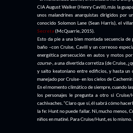
CIA August Walker (Henry Cavill), más la guapa y
unos malandrines anarquistas dirigidos por 
conocido Solomon Lane (Sean Harris), el villan
Secreta
(McQuarrie, 2015).
Esto da pie a una bien montada secuencia de 
baño –con Cruise, Cavill y un correoso especi
energética persecución en autos y motos por 
course
-, a una divertida corretiza (de Cruise, 
y salto keatoniano entre edificios, y hasta un
manejado por Cruise- en los cielos de Cachemir
En el momento climático de siempre, cuando las
los personajes le pregunta a otro si Cruise
cachivaches. “Claro que sí, él sabrá cómo hacerl
la fe: Hunt no puede fallar. Ni, mucho menos, Cr
niños en matiné. Para Cruise/Hunt, es lo mismo.