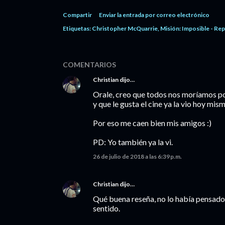
Compartir
Enviar la entrada por correo electrónico
Etiquetas:
Christopher McQuarrie
Misión: Imposible - Re
COMENTARIOS
Christian
dijo…
Orale, creo que todos nos moríamos p
y que le gusta el cine ya la vio hoy mism
Por eso me caen bien mis amigos :)
PD: Yo también ya la vi.
26 de julio de 2018 a las 6:39 p.m.
Christian
dijo…
Qué buena reseña, no lo había pensado
sentido.