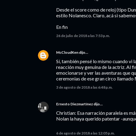
Desde el score como de reloj (tipo Dun
estilo Nolanesco. Claro, acá si sabemo
En fin
26 de julio de 2018 a las 7:53 p.m.
McCloudKen
dijo…
Sí, también pensé lo mismo cuando vi la
reacción muy genuina de la actriz. Al fi
emocionarse y ver las aventuras que qu
ceremonias de ese gran circo llamado 
3 de agosto de 2018 a las 6:48 p.m.
Ernesto Diezmartínez
dijo…
Christian: Esa narración paralela es más
Nolan la haya querido patentar -aunque s
6 de agosto de 2018 a las 12:05 p.m.