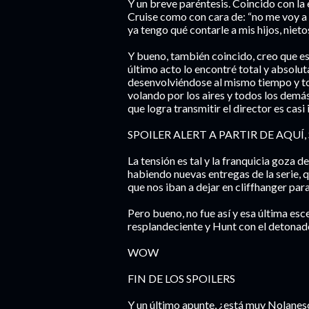
Y un breve paréntesis. Coincido con la e
Cruise como con cara de: “no me voy a 
ya tengo qué contarle a mis hijos, nietos
Y bueno, también coincido, creo que es
último acto lo encontré total y absol
desenvolviéndose al mismo tiempo y to
volando por los aires y todos los demá
que logra transmitir el director es casi
SPOILER ALERT A PARTIR DE AQUÍ
La tensión es tal y la franquicia goza de
habiendo nuevas entregas de la serie, 
que nos iban a dejar en cliffhanger para
Pero bueno, no fue así y esa última esc
resplandeciente y Hunt con el detonado
WOW
FIN DE LOS SPOILERS
Y un último apunte, ¿está muy Nolanes