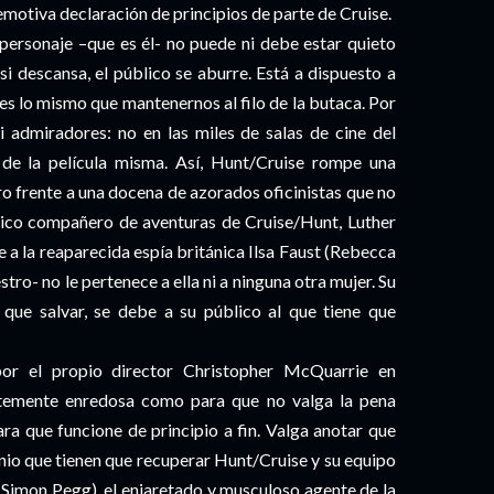
motiva declaración de principios de parte de Cruise.
personaje –que es él- no puede ni debe estar quieto
si descansa, el público se aburre. Está a dispuesto a
, es lo mismo que mantenernos al filo de la butaca. Por
i admiradores: no en las miles de salas de cine del
de la película misma. Así, Hunt/Cruise rompe una
tro frente a una docena de azorados oficinistas que no
toico compañero de aventuras de Cruise/Hunt, Luther
e a la reaparecida espía británica Ilsa Faust (Rebecca
tro- no le pertenece a ella ni a ninguna otra mujer. Su
que salvar, se debe a su público al que tiene que
 por el propio director Christopher McQuarrie en
entemente enredosa como para que no valga la pena
ara que funcione de principio a fin. Valga anotar que
nio que tienen que recuperar Hunt/Cruise y su equipo
 (Simon Pegg), el enjaretado y musculoso agente de la