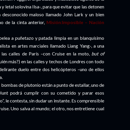
 letal solovina Ilsa-, para que evitar que las detonen
un desconocido maloso llamado John Lark y un bien
o de la cinta anterior,
Misión:Imposible – Nación
pelea a puñetazo y patada limpia en un blanquísimo
alista en artes marciales llamado Liang Yang-, a una
las calles de París –con Cruise en la moto,
but of
¿quién más?) en las calles y techos de Londres con todo
 delirante duelo entre dos helicópteros –uno de ellos
a.
 bombas de plutonio están a punto de estallar, uno de
/Hunt podrá cumplir con su cometido y parar esos
o”, le contesta, sin dudar un instante. Es comprensible
uise. Uno salva al mundo; el otro, nos entretiene cual