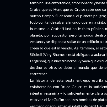
también, una entretenida, emocionante y hasta e
Cruise que es Hunt que es Cruise sabe que su 
mucho tiempo. Si descansa, el planeta peligra; 
todo con tal de salvar al mundo que, en la cinta
lo mismo, a Cruise/Hunt no le falta público n
planeta, por supuesto, pero tampoco dentro 
ventana y se dispone a saltar de un edificio a o
creen lo que están viendo. Así también, el es
Stickell (Ving Rhames), está obligado a aclararl
Ferguson), que nuestro héroe –y vaya que es nues
destino es otro: se debe al mundo que tiene 
entretener.
La historia de esta sexta entrega, escrita
colaboración con Bruce Geller, es lo sufici
intentar resumirla y lo suficientemente clara p
esta vez el McGuffin son tres bombas de pluto
–el mencionado Luther, el infaltable nerd Benji