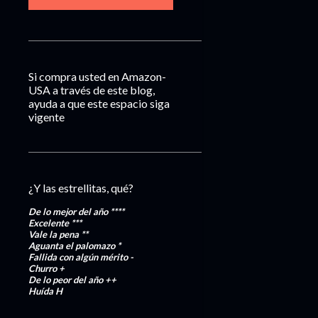
Si compra usted en Amazon-
USA a través de este blog,
ayuda a que este espacio siga
vigente
¿Y las estrellitas, qué?
De lo mejor del año
****
Excelente
***
Vale la pena
**
Aguanta el palomazo
*
Fallida con algún mérito
-
Churro
+
De lo peor del año
++
Huída
H