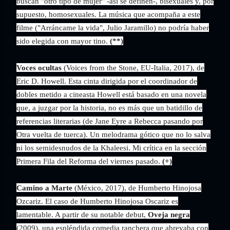
buscan "otro tipo de mujer" -así se definen-, bisexuales y, por
supuesto, homosexuales. La música que acompaña a este
filme ("Arráncame la vida", Julio Jaramillo) no podría haber
sido elegida con mayor tino.
(**)
Voces ocultas
(Voices from the Stone, EU-Italia, 2017), de
Eric D. Howell. Esta cinta dirigida por el coordinador de
dobles metido a cineasta Howell está basado en una novela
que, a juzgar por la historia, no es más que un batidillo de
referencias literarias (de Jane Eyre a Rebecca pasando por
Otra vuelta de tuerca). Un melodrama gótico que no lo salva
ni los semidesnudos de la Khaleesi. Mi crítica en la sección
Primera Fila del Reforma del viernes pasado.
(+)
Camino a Marte
(México, 2017), de Humberto Hinojosa
Ozcariz. El caso de Humberto Hinojosa Oscariz es
lamentable. A partir de su notable debut,
Oveja negra
(2009), una espléndida comedia ranchera que abrevaba con