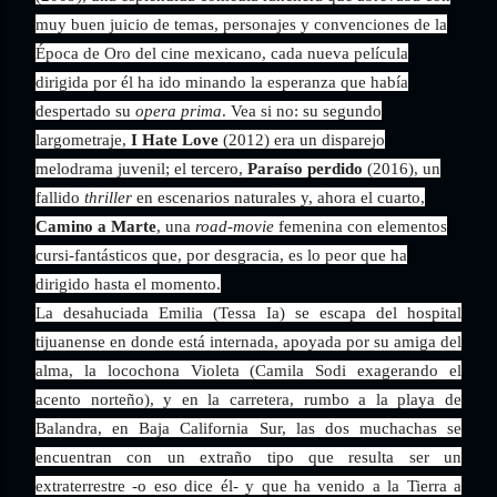
muy buen juicio de temas, personajes y convenciones de la
Época de Oro del cine mexicano, cada nueva película
dirigida por él ha ido minando la esperanza que había
despertado su
opera prima
. Vea si no: su segundo
largometraje,
I Hate Love
(2012) era un disparejo
melodrama juvenil; el tercero,
Paraíso perdido
(2016), un
fallido
thriller
en escenarios naturales y, ahora el cuarto,
Camino a Marte
, una
road-movie
femenina con elementos
cursi-fantásticos que, por desgracia, es lo peor que ha
dirigido hasta el momento.
La desahuciada Emilia (Tessa Ia) se escapa del hospital
tijuanense en donde está internada, apoyada por su amiga del
alma, la locochona Violeta (Camila Sodi exagerando el
acento norteño), y en la carretera, rumbo a la playa de
Balandra, en Baja California Sur, las dos muchachas se
encuentran con un extraño tipo que resulta ser un
extraterrestre -o eso dice él- y que ha venido a la Tierra a