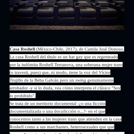
Casa Roshell
(México-Chile, 2017), de Camila José Donoso.
La casa Roshell del título es un bar gay que es regenteado
por la indómita Roshell Terranova, una soberana mujer trans
(o travesti, pues) que, ni modo, tiene la voz del Víctor
Trujillo de la Beba Galván pero un
swing
genuinamente
arrobador -y si lo duda, vea cómo interpreta el clásico "Soy
lo prohibido".
Se trata de un meritorio documental -¿o una ficción
documentalizada o una docuficción o...?- en el que
conocemos tanto a las mujeres trans que atienden en la casa
Roshell como a sus marchantes, heterosexuales que que