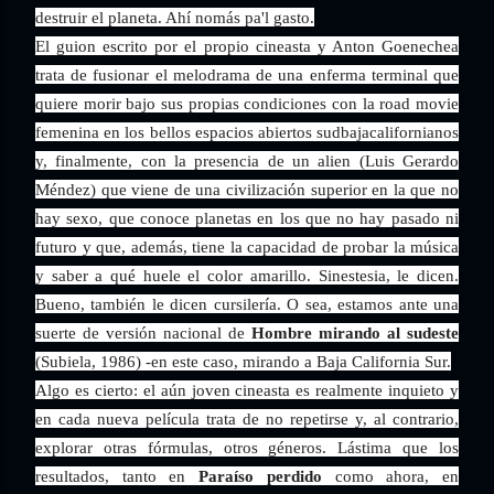
destruir el planeta. Ahí nomás pa'l gasto.
El guion escrito por el propio cineasta y Anton Goenechea
trata de fusionar el melodrama de una enferma terminal que
quiere morir bajo sus propias condiciones con la road movie
femenina en los bellos espacios abiertos sudbajacalifornianos
y, finalmente, con la presencia de un alien (Luis Gerardo
Méndez) que viene de una civilización superior en la que no
hay sexo, que conoce planetas en los que no hay pasado ni
futuro y que, además, tiene la capacidad de probar la música
y saber a qué huele el color amarillo. Sinestesia, le dicen.
Bueno, también le dicen cursilería. O sea, estamos ante una
suerte de versión nacional de
Hombre mirando al sudeste
(Subiela, 1986) -en este caso, mirando a Baja California Sur.
Algo es cierto: el aún joven cineasta es realmente inquieto y
en cada nueva película trata de no repetirse y, al contrario,
explorar otras fórmulas, otros géneros. Lástima que los
resultados, tanto en
Paraíso perdido
como ahora, en