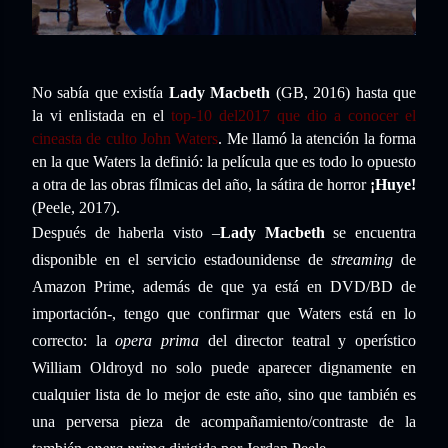
No sabía que existía
Lady Macbeth
(GB, 2016) hasta que
la vi enlistada en el
top-10 del2017 que dio a conocer el
cineasta de culto John Waters
. Me llamó la atención la forma
en la que Waters la definió: la película que es todo lo opuesto
a otra de las obras fílmicas del año, la sátira de horror
¡Huye!
(Peele, 2017).
Después de haberla visto –
Lady Macbeth
se encuentra
disponible en el servicio estadounidense de
streaming
de
Amazon Prime, además de que ya está en DVD/BD de
importación-, tengo que confirmar que Waters está en lo
correcto: la
opera prima
del director teatral y operístico
William Oldroyd no solo puede aparecer dignamente en
cualquier lista de lo mejor de este año, sino que también es
una perversa pieza de acompañamiento/contraste de la