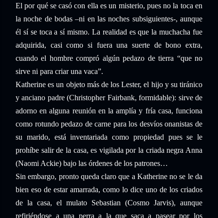
El por qué se casó con ella es un misterio, pues no la toca en
la noche de bodas –ni en las noches subsiguientes-, aunque
él sí se toca a sí mismo. La realidad es que la muchacha fue
adquirida, casi como si fuera una suerte de bono extra,
cuando el hombre compró algún pedazo de tierra “que no
sirve ni para criar una vaca”.
Katherine es un objeto más de los Lester, el hijo y su tiránico
y anciano padre (Christopher Fairbank, formidable): sirve de
adorno en alguna reunión en la amplía y fría casa, funciona
como rotundo pedazo de carne para los desvíos onanistas de
su marido, está inventariada como propiedad pues se le
prohíbe salir de la casa, es vigilada por la criada negra Anna
(Naomi Ackie) bajo las órdenes de los patrones…
Sin embargo, pronto queda claro que a Katherine no se le da
bien eso de estar amarrada, como lo dice uno de los criados
de la casa, el mulato Sebastian (Cosmo Jarvis), aunque
refiriéndose a una perra a la que saca a pasear por los