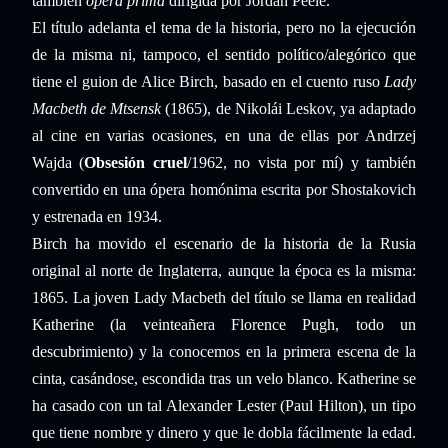
también
opera prima
dirigida por Jordan Peele.
El título adelanta el tema de la historia, pero no la ejecución
de la misma ni, tampoco, el sentido político/alegórico que
tiene el guion de Alice Birch, basado en el cuento ruso
Lady
Macbeth de Mtsensk
(1865), de Nikolái Leskov, ya adaptado
al cine en varias ocasiones, en una de ellas por Andrzej
Wajda (
Obsesión cruel
/1962, no vista por mí) y también
convertido en una ópera homónima escrita por Shostakovich
y estrenada en 1934.
Birch ha movido el escenario de la historia de la Rusia
original al norte de Inglaterra, aunque la época es la misma:
1865. La joven Lady Macbeth del título se llama en realidad
Katherine (la veinteañera Florence Pugh, todo un
descubrimiento) y la conocemos en la primera escena de la
cinta, casándose, escondida tras un velo blanco. Katherine se
ha casado con un tal Alexander Lester (Paul Hilton), un tipo
que tiene nombre y dinero y que le dobla fácilmente la edad.