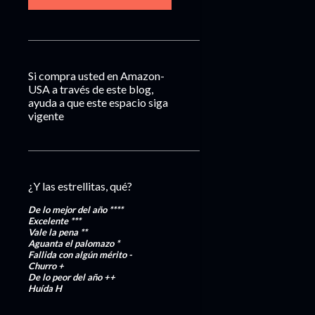
Si compra usted en Amazon-
USA a través de este blog,
ayuda a que este espacio siga
vigente
¿Y las estrellitas, qué?
De lo mejor del año
****
Excelente
***
Vale la pena
**
Aguanta el palomazo
*
Fallida con algún mérito
-
Churro
+
De lo peor del año
++
Huída
H