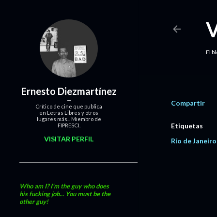
El b
Ernesto Diezmartínez
Compartir
Crítico de cine que publica
en Letras Libres y otros
lugares más... Miembro de
Etiquetas
FIPRESCI.
VISITAR PERFIL
Río de Janeir
Who am I? I'm the guy who does
his fucking job... You must be the
other guy!