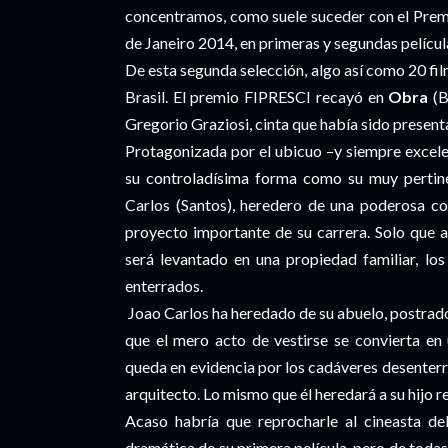
concentramos, como suele suceder con el Premio
de Janeiro 2014, en primeras y segundas películ
De esta segunda selección, algo así como 20 fil
Brasil. El premio FIPRESCI recayó en
Obra
(B
Gregorio Graziosi, cinta que había sido presen
Protagonizada por el ubicuo –y siempre excelen
su controladísima forma como su muy pertine
Carlos (Santos), heredero de una poderosa co
proyecto importante de su carrera. Solo que a
será levantado en una propiedad familiar, lo
enterrados.
Joao Carlos ha heredado de su abuelo, postrado
que el mero acto de vestirse se convierta en 
queda en evidencia por los cadáveres desenter
arquitecto. Lo mismo que él heredará a su hijo r
Acaso habría que reprocharle al cineasta d
dramática de su primera película, pero de toda