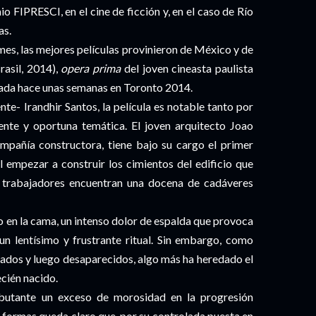
 FIPRESCI, en el cine de ficción y, en el caso de Río
as.
mes, las mejores películas provinieron de México y de
rasil, 2014),
opera prima
del joven cineasta paulista
tada hace unas semanas en Toronto 2014.
te- Irandhir Santos, la película es notable tanto por
nte y oportuna temática. El joven arquitecto Joao
mpañía constructora, tiene bajo su cargo el primer
l empezar a construir los cimientos del edificio que
s trabajadores encuentran una docena de cadáveres
 en la cama, un intenso dolor de espalda que provoca
un lentísimo y frustrante ritual. Sin embargo, como
rados y luego desaparecidos, algo más ha heredado el
ecién nacido.
ebutante un exceso de morosidad en la progresión
s formas queda claro que, por su controlada puesta en