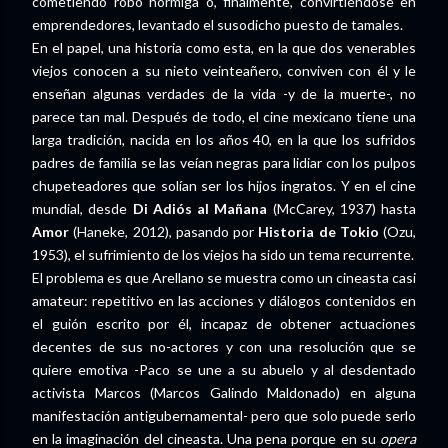
cometiendo robo hormiga o, finalmente, convirtiéndose en
emprendedores, levantado el susodicho puesto de tamales.
En el papel, una historia como esta, en la que dos venerables
viejos conocen a su nieto veinteañero, conviven con él y le
enseñan algunas verdades de la vida -y de la muerte-, no
parece tan mal. Después de todo, el cine mexicano tiene una
larga tradición, nacida en los años 40, en la que los sufridos
padres de familia se las veían negras para lidiar con los pulpos
chupeteadores que solían ser los hijos ingratos. Y en el cine
mundial, desde
Di Adiós al Mañana
(McCarey, 1937) hasta
Amor
(Haneke, 2012), pasando por
Historia de Tokio
(Ozu,
1953), el sufrimiento de los viejos ha sido un tema recurrente.
El problema es que Arellano se muestra como un cineasta casi
amateur: repetitivo en las acciones y diálogos contenidos en
el guión escrito por él, incapaz de obtener actuaciones
decentes de sus no-actores y con una resolución que se
quiere emotiva -Paco se une a su abuelo y al desdentado
activista Marcos (Marcos Galindo Maldonado) en alguna
manifestación antigubernamental- pero que solo puede serlo
en la imaginación del cineasta. Una pena porque en su
opera