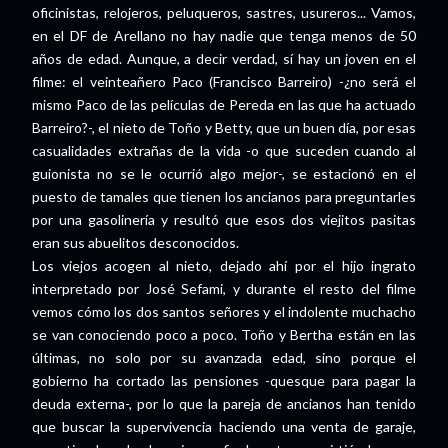
oficinistas, relojeros, peluqueros, sastres, usureros... Vamos,
en el DF de Arellano no hay nadie que tenga menos de 50
años de edad. Aunque, a decir verdad, sí hay un joven en el
filme: el veinteañero Paco (Francisco Barreiro) -¿no será el
mismo Paco de las películas de Pereda en las que ha actuado
Barreiro?-, el nieto de Toño y Betty, que un buen día, por esas
casualidades extrañas de la vida -o que suceden cuando al
guionista no se le ocurrió algo mejor-, se estacionó en el
puesto de tamales que tienen los ancianos para preguntarles
por una gasolinería y resultó que esos dos viejitos pasitas
eran sus abuelitos desconocidos.
Los viejos acogen al nieto, dejado ahí por el hijo ingrato
interpretado por José Sefami, y durante el resto del filme
vemos cómo los dos santos señores y el indolente muchacho
se van conociendo poco a poco. Toño y Bertha están en las
últimas, no solo por su avanzada edad, sino porque el
gobierno ha cortado las pensiones -quesque para pagar la
deuda externa-, por lo que la pareja de ancianos han tenido
que buscar la supervivencia haciendo una venta de garaje,