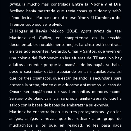
prima
, la mucho más controlada
Entre la Noche y el Día
,
Arellano había mostrado que tenía cosas qué decir y sabía
cómo decirlas. Parece que entre ese filme y
El Comienzo del
Tiempo
todo eso se le olvidó.
El Hogar al Revés
(México, 2014),
opera prima
de Itzel
Martínez del Cañizo, en competencia en la sección
documental, es notablemente mejor. La cinta está centrada
en tres adolescentes, Gerardo, Omar y Santos, que viven en
una colonia del Pichonavit en las afueras de Tijuana. No hay
adultos alrededor porque las mamás -de los papás se habla
poco o casi nada- están trabajando en las maquiladoras, así
que los tres chamacos, que están dejando la secundaria para
entrar a la prepa, tienen que educarse a sí mismos -el caso de
Omar-, ser papá/mamá de sus hermanitos menores -como
Santos- o de plano ya iniciar su propia familia -Gerardo, que ha
salido con la batea de babas de embarazar a su exnovia.
Martínez ha encontrado en sus tres protagonistas -y en los
amigos, amigas y novias que los rodean- a un grupo de
muchachitos a los que, en realidad, no les pasa nada