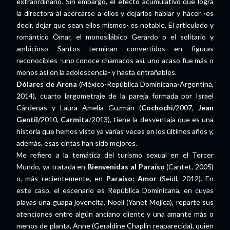
extraordinario. Sin embargo, el efecto acumulativo que logra
la directora al acercarse a ellos y dejarlos hablar y hacer -es
decir, dejar que sean ellos mismos- es notable. El articulado y
romántico Omar, el monosilábico Gerardo o el solitario y
ambicioso Santos terminan convertidos en figuras
reconocibles -uno conoce chamacos así, uno acaso fue más o
menos así en la adolescencia- y hasta entrañables.
Dólares de Arena
(México-República Dominicana-Argentina,
2014), cuarto largometraje de la pareja formada por Israel
Cárdenas y Laura Amelia Guzmán (
Cochochi/
2007,
Jean
Gentil/
2010,
Carmita
/2013), tiene la desventaja que es una
historia que hemos visto ya varias veces en los últimos años y,
además, esas cintas han sido mejores.
Me refiero a la temática del turismo sexual en el Tercer
Mundo, ya tratada en
Bienvenidas al Paraíso
(Cantet, 2005)
o, más recientemente, en
Paraíso: Amor
(Seidl, 2012). En
este caso, el escenario es República Dominicana, en cuyas
playas una guapa jovencita, Noelí (Yanet Mojica), reparte sus
atenciones entre algún anciano cliente y una amante más o
menos de planta, Anne (Geraldine Chaplin reaparecida), quien