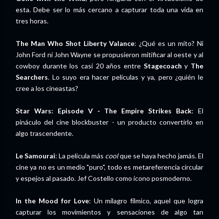
esta. Debe ser lo más cercano a capturar toda una vida en
tres horas.
The Man Who Shot Liberty Valance
: ¿Qué es un mito? Ni
John Ford ni John Wayne se propusieron mitificar al oeste y al
cowboy durante los casi 20 años entre
Stagecoach
y
The
Searchers
. Lo suyo era hacer películas y ya, pero ¿quién le
cree a los cineastas?
Star Wars: Episode V - The Empire Strikes Back
: El
pináculo del cine blockbuster - un producto convertirlo en
algo trascendente.
Le Samourai
: La película más
cool
que se haya hecho jamás. El
cine ya no es un medio "puro", todo es metareferencia circular
y espejos al pasado. Jef Costello como ícono posmoderno.
In the Mood for Love
: Un milagro fílmico, aquel que logra
capturar los movimientos y sensaciones de algo tan