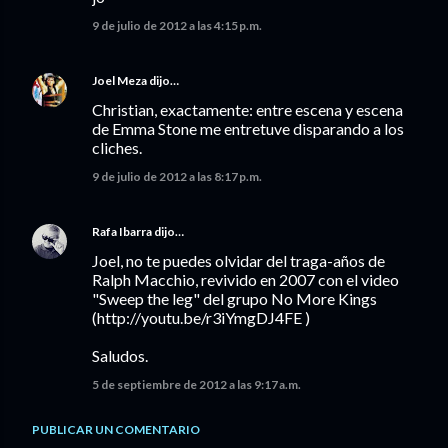
9 de julio de 2012 a las 4:15 p.m.
Joel Meza
dijo…
Christian, exactamente: entre escena y escena
de Emma Stone me entretuve disparando a los
cliches.
9 de julio de 2012 a las 8:17 p.m.
Rafa Ibarra
dijo…
Joel, no te puedes olvidar del traga-años de
Ralph Macchio, revivido en 2007 con el video
"Sweep the leg" del grupo No More Kings
(http://youtu.be/r3iYmgDJ4FE )
Saludos.
5 de septiembre de 2012 a las 9:17 a.m.
PUBLICAR UN COMENTARIO