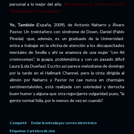
personal a lo mejor del año.
Mi crítica en el Primera Fila del
Reforma del viernes pasado.
Yo, También
(España, 2009), de Antonio Naharro y Álvaro
Pastor. Un treintañero con síndrome de Down, Daniel (Pablo
Pineda) -que, además, es un graduado de la Universidad-
entra a trabajar en la oficina de atención a los discapacitados
mentales de Sevilla y ahí se enamora de una mujer "con 46
cromosomas", la guapa, problemática y con un pasado dificil
Laura (Lola Dueñas). Escrito así parece melodrama de domingo
por la tarde en el Hallmark Channel, pero la cinta dirigida al
alimón por Naharro y Pastor no cae nunca en chantajes
sentimentaloides, está realizada con sobriedad y derrocha
buen humor y alguna que otra regocijante vulgaridad pues, "la
gente normal folla, por lo menos de vez en cuando".
Compartir
Enviar la entrada por correo electrónico
Etiquetas:
Cartelera de cine