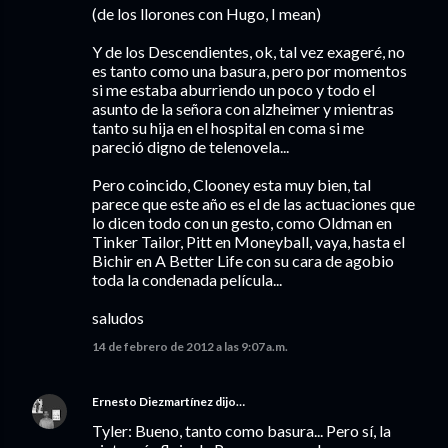
(de los llorones con Hugo, I mean)
Y de los Descendientes, ok, tal vez exageré, no
es tanto como una basura, pero por momentos
si me estaba aburriendo un poco y todo el
asunto de la señora con alzheimer y mientras
tanto su hija en el hospital en coma si me
pareció digno de telenovela...
Pero coincido, Clooney esta muy bien, tal
parece que este año es el de las actuaciones que
lo dicen todo con un gesto, como Oldman en
Tinker Tailor, Pitt en Moneyball, vaya, hasta el
Bichir en A Better Life con su cara de agobio
toda la condenada película...
saludos
14 de febrero de 2012 a las 9:07 a.m.
Ernesto Diezmartínez
dijo…
Tyler: Bueno, tanto como basura... Pero sí, la