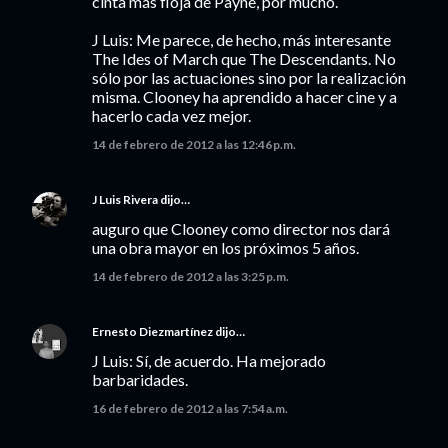
cinta más floja de Payne, por mucho.
J Luis: Me parece, de hecho, más interesante
The Ides of March que The Descendants. No
sólo por las actuaciones sino por la realización
misma. Clooney ha aprendido a hacer cine y a
hacerlo cada vez mejor.
14 de febrero de 2012 a las 12:46 p.m.
J Luis Rivera
dijo…
auguro que Clooney como director nos dará
una obra mayor en los próximos 5 años.
14 de febrero de 2012 a las 3:25 p.m.
Ernesto Diezmartínez
dijo…
J Luis: Sí, de acuerdo. Ha mejorado
barbaridades.
16 de febrero de 2012 a las 7:54 a.m.