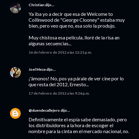
Christian
dijo…
Ya iba yo a decir que esa de Welcome to
Collinwood de "George Clooney" estaba muy
bien, pero veo que no, esa solo la produjo.
Muy chistosa esa película, lloré de la risa an
algunas secuencias...
16 de febrero de 2012 a las 12:21 p.m.
Joel Meza
dijo…
¡'ámonos! No, pos ya párale de ver cine por lo
que resta del 2012, Ernesto...
17 de febrero de 2012 a las 9:26 p.m.
@duendecallejero
dijo…
Definitivamente el espía sabe demasiado, pero
los distribuidores a la hora de escoger el
nombre para la cinta en el mercado nacional, no.