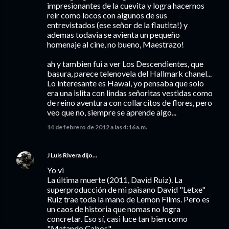
impresionantes de la cuevita y logra hacernos
reir como locos con algunos de sus
entrevistados (ese señor de la flautita!) y
ademas todavia se avienta un pequeño
homenaje al cine, no bueno, Maestrazo!
ah y tambien fui a ver Los Descendientes, que
basura, parece telenovela del Hallmark chanel...
Lo interesante es Hawai, yo pensaba que solo
era una islita con lindas señoritas vestidas como
de reino aventura con collarcitos de flores, pero
veo que no, siempre se aprende algo...
14 de febrero de 2012 a las 4:16 a.m.
J Luis Rivera
dijo…
Yo vi
La última muerte (2011, David Ruiz). La
superproducción de mi paisano David "Letxe"
Ruiz trae toda la mano de Lemon Films. Pero es
un caos de historia que nomas no logra
concretar. Eso sí, casi luce tan bien como
"Matando Cabos".