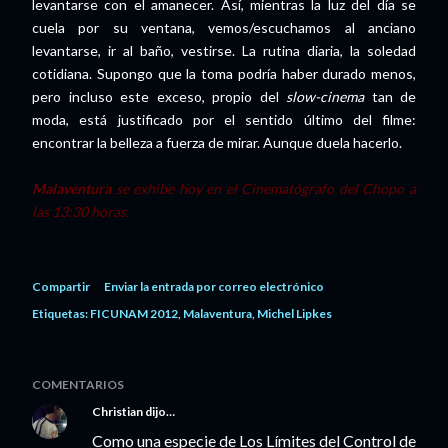
levantarse con el amanecer. Así, mientras la luz del día se
cuela por su ventana, vemos/escuchamos al anciano
levantarse, ir al baño, vestirse. La rutina diaria, la soledad
cotidiana. Supongo que la toma podría haber durado menos,
pero incluso este exceso, propio del
slow-cinema
tan de
moda, está justificado por el sentido último del filme:
encontrar la belleza a fuerza de mirar. Aunque duela hacerlo.
Malaventura
se exhibe hoy en el Cinematógrafo del Chopo a
las 13:30 horas.
Compartir
Enviar la entrada por correo electrónico
Etiquetas:
FICUNAM 2012
Malaventura
Michel Lipkes
COMENTARIOS
Christian
dijo…
Como una especie de Los Límites del Control de