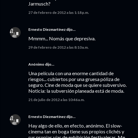
Jarmusch?
27 de febrero de 2012 a las 1:18 p.m.
Ernesto Diezmartínez
dijo…
Mmmm... Nomás que depresiva.
29 de febrero de 2012 a las 8:10 a.m.
Anónimo dijo…
Una película con una enorme cantidad de
riesgos... cubiertos por una gruesa póliza de
seguro. Cine de moda que se quiere subversivo.
Noticia: la subversión planeada está de moda.
21 de julio de 2012 a las 10:46 a.m.
Ernesto Diezmartínez
dijo…
Hay algo de ello, en efecto, anónimo. El slow-
cinema tan en boga tiene sus propios clichés y
sus propias vías de exhibición festivaleras. Me