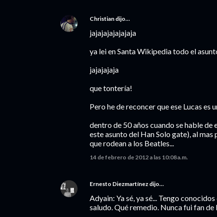
Christian
dijo…
jajajajajajajaja
ya lei en Santa Wikipedia todo el asun
jajajajaja
que tontería!
Pero he de reconcer que ese Lucas es un 
dentro de 50 años cuando se hable de e
este asunto del Han Solo gate), al mas 
que rodean a los Beatles...
14 de febrero de 2012 a las 10:08 a.m.
Ernesto Diezmartínez
dijo…
Adyain: Ya sé, ya sé... Tengo conocidos 
saludo. Qué remedio. Nunca fui fan de l