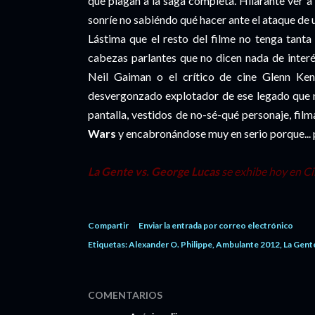
que plagan a la saga completa. Hilarante ver a
sonríe no sabiéndo qué hacer ante el ataque de u
Lástima que el resto del filme no tenga tanta
cabezas parlantes que no dicen nada de interé
Neil Gaiman o el crítico de cine Glenn Ken
desvergonzado explotador de ese legado que n
pantalla, vestidos de no-sé-qué personaje, fi
Wars
y encabronándose muy en serio porque... p
La Gente vs. George Lucas
se exhibe hoy en Cin
Compartir
Enviar la entrada por correo electrónico
Etiquetas:
Alexander O. Philippe
Ambulante 2012
La Gent
COMENTARIOS