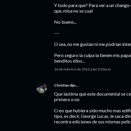
Y todo para que? Para ver a un chango 
que, misa no se cual
No bueno...
---
O sea, no me gustan ni me podrian inter
Pero seguro la culpa la tienen mis papas
benditos ellos...
14 de febrero de 2012 a las 3:50 a.m.
Christian
dijo…
Que lastima que este documental se cen
primero o no
Creo que hubiera sido mucho mas edifi
tipo, es decir, George Lucas, le saca d
recontra ediciones de sus mismas pelic