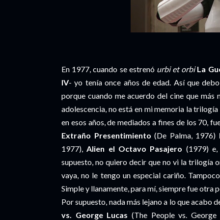
En 1977, cuando se estrenó
urbi et orbi
La Gue
IV
- yo tenía once años de edad. Así que debo e
porque cuando me acuerdo del cine que más me
adolescencia, no está en mi memoria la trilogía
en esos años, de mediados a fines de los 70, fu
Extraño Presentimiento
(De Palma, 1976)
1977),
Alien el Octavo Pasajero
(1979) e, 
supuesto, no quiero decir que no vi la trilogía o
vaya, no le tengo un especial cariño. Tampoco
Simple y llanamente, para mí, siempre fue otra p
Por supuesto, nada más lejano a lo que acabo de
vs. George Lucas
(The People vs. George L