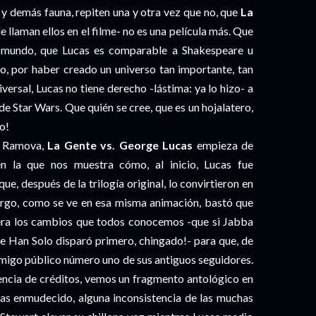
os y demás fauna, repiten una y otra vez que no, que
La
le llaman ellos en el filme- no es una película más. Que
 mundo, que Lucas es comparable a Shakespeare u
o, por haber creado un universo tan importante, tan
versal, Lucas no tiene derecho -lástima: ya lo hizo- a
de Star Wars. Que quién se cree, que es un hojalatero,
jo!
l Ramova,
La Gente vs. George Lucas
empieza de
n la que nos muestra cómo, al inicio, Lucas fue
e, después de la trilogía original, lo convirtieron en
argo, como se ve en esa misma animación, bastó que
iciera los cambios que todos conocemos -que si Jabba
 ¡que Han Solo disparó primero, chingado!- para que, de
nemigo público número uno de sus antiguos seguidores.
encia de créditos, vemos un fragmento antológico en
cas enmudecido, alguna inconsistencia de las muchas