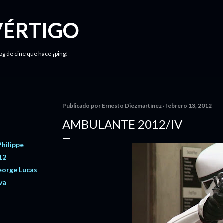
Ir al contenido principal
VÉRTIGO
log de cine que hace ¡ping!
Publicado por
Ernesto Diezmartínez
febrero 13, 2012
AMBULANTE 2012/IV
Philippe
12
eorge Lucas
va