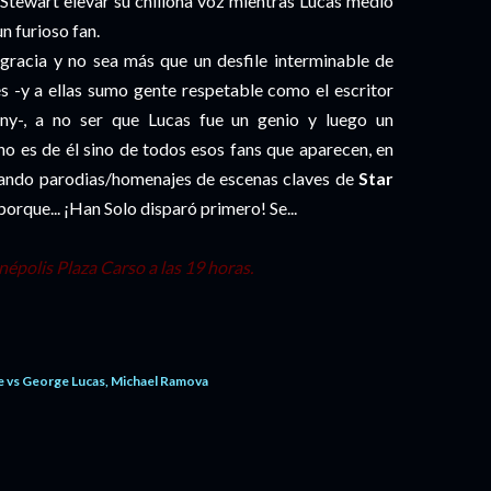
 Stewart elevar su chillona voz mientras Lucas medio
n furioso fan.
 gracia y no sea más que un desfile interminable de
s -y a ellas sumo gente respetable como el escritor
ny-, a no ser que Lucas fue un genio y luego un
o es de él sino de todos esos fans que aparecen, en
lmando parodias/homenajes de escenas claves de
Star
orque... ¡Han Solo disparó primero! Se...
épolis Plaza Carso a las 19 horas.
e vs George Lucas
Michael Ramova