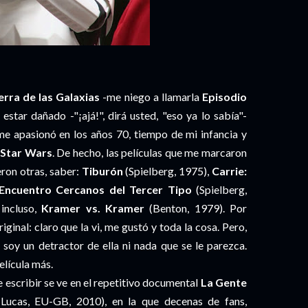
rra de las Galaxias
-me niego a llamarla
Episodio
star dañado -"¡ajá!", dirá usted, "eso ya lo sabía"-
 apasionó en los años 70, tiempo de mi infancia y
Star Wars
. De hecho, las películas que me marcaron
eron otras, saber:
Tiburón
(Spielberg, 1975),
Carrie:
Encuentro Cercanos del Tercer Tipo
(Spielberg,
incluso,
Kramer vs. Kramer
(Benton, 1979). Por
riginal: claro que la vi, me gustó y toda la cosa. Pero,
 soy un detractor de ella ni nada que se le parezca.
elícula más.
 escribir se ve en el repetitivo documental
La Gente
ucas, EU-GB, 2010), en la que decenas de fans,