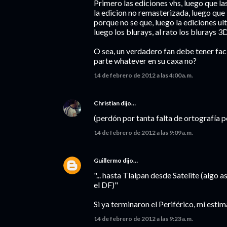
Primero las ediciones vhs, luego que la
la edicion no remasterizada, luego que 
porque no se que, luego la ediciones ul
luego los blurays, al rato los blurays 3
O sea, un verdadero fan debe tener fac
parte whatever en su caxa no?
14 de febrero de 2012 a las 4:00 a.m.
Christian
dijo…
(perdón por tanta falta de ortografía p
14 de febrero de 2012 a las 9:09 a.m.
Guillermo
dijo…
"... hasta Tlalpan desde Satelite (alg
el DF)"
Si ya terminaron el Periférico, mi estim
14 de febrero de 2012 a las 9:23 a.m.