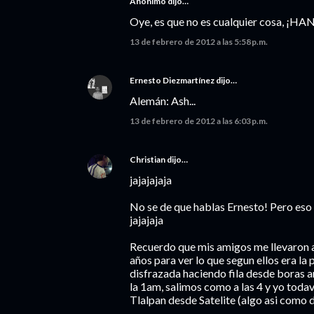
Anónimo dijo…
Oye, es que no es cualquier cosa, ¡
13 de febrero de 2012 a las 5:58 p.m.
Ernesto Diezmartínez
dijo…
Alemán: Ash...
13 de febrero de 2012 a las 6:03 p.m.
Christian
dijo…
jajajajaja
No se de que hablas Ernesto! Pero eso
jajajaja
Recuerdo que mis amigos me llevaron 
años para ver lo que segun ellos era la
disfrazada haciendo fila desde boras a
la 1am, salimos como a las 4 y yo todav
Tlalpan desde Satelite (algo asi como