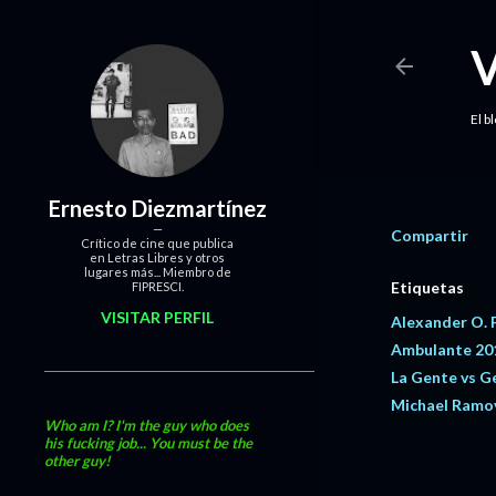
El b
Ernesto Diezmartínez
Compartir
Crítico de cine que publica
en Letras Libres y otros
lugares más... Miembro de
Etiquetas
FIPRESCI.
VISITAR PERFIL
Alexander O. 
Ambulante 20
La Gente vs G
Michael Ramo
Who am I? I'm the guy who does
his fucking job... You must be the
other guy!