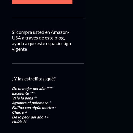
Si compra usted en Amazon-
USA a través de este blog,
ayuda a que este espacio siga
vigente
¿Y las estrellitas, qué?
De lo mejor del año
****
Excelente
***
Vale la pena
**
Aguanta el palomazo
*
Fallida con algún mérito
-
Churro
+
De lo peor del año
++
Huída
H