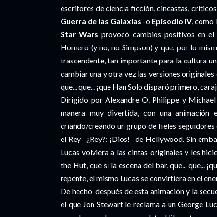
escritores de ciencia ficción, cineastas, crític
Guerra de las Galaxias
-o
Episodio IV
, como 
Star Wars
provocó cambios positivos en el
Homero (y no, no Simpson) y que, por lo mism
trascendente, tan importante para la cultura uni
cambiar una y otra vez las versiones originales 
que... que... ¡que Han Solo disparó primero, cara
Dirigido por Alexandre O. Philippe y Michae
manera muy divertida, con una animación e
criando/creando un grupo de fieles seguidores qu
el Rey -¿Rey?: ¡Dios!- de Hollywood. Sin emb
Lucas volviera a las cintas originales y les h
the Hut, que si la escena del bar, que... que...
repente, el mismo Lucas se convirtiera en el e
De hecho, después de esta animación y la secu
el que Jon Stewart le reclama a un George Lu