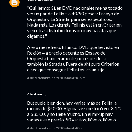
"Guillermo: Sí, en DVD nacionales me ha tocado
ver un par de Fellinis a 40/50 pesos: Ensayo de
Orquesta y La Strada, para ser específicos.
Nada más. Los demás Fellinis están en Criterion
y en otras distribuidoras no muy baratas que
digamos."
A eso me refiero. El único DVD que he visto en
Región 4 a precio decente es Ensayo de
Orquesta (sinceramente, no recuerdo si
también la Strada). Fuera de ahí puro Criterion,
o sea que conseguir Fellini así es un lujo.
4 de diciembre de 2010 a las 4:18 p.m.
Abraham dijo…
Búsquele bien don, hay varias más de Fellini a
menos de $50.00. Alguna vez me tocó ver 8 1/2
a $35.00, y no tiene mucho. En el mixup hay
varias a ese precio. 50 varitos, llévelo, llévelo.
4 de diciembre de 2010 a las 4:40 p.m.