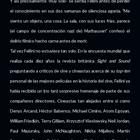
Y así precisamente -muy solo- se sentía Fellini antes de perder
el conocimiento en sus dos semanas de silenciosa agonía. "Me
siento un objeto, una cosa. La sala, con sus luces frías, parece
(el campo de concentración nazi de) Mathausen" confesó el
delirio fílmico hecho carne antes de morir.
Tal vez Fellini no estuviera tan solo. En la encuesta mundial que
realiza cada diez años la revista británica
Sight and Sound
preguntando a críticos de cine y cineastas acerca de su
top-ten
personal de las mejores películas en la historia del cine, Fellini ya
había recibido un (no tan) sorpresivo homenaje de parte de sus
compañeros directores. Cineastas tan alejados entre sí como
Denys Arcand, Héctor Babenco, Michael Cimino, Atom Egoyan,
William Friedkin, Terry Gilliam, Krzysztof Kieslowsky, Neil Jordan,
Paul Mazursky, John McNaughton, Nikita Mijalkov, Martin