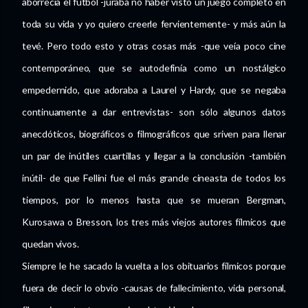
aborrecía el futbol -juraba no haber visto un juego completo en
toda su vida y yo quiero creerle fervientemente- y más aún la
tevé. Pero todo esto y otras cosas más -que veía poco cine
contemporáneo, que se autodefinía como un nostálgico
empedernido, que adoraba a Laurel y Hardy, que se negaba
continuamente a dar entrevistas- son sólo algunos datos
anecdóticos, biográficos o filmográficos que sriven para llenar
un par de inútiles cuartillas y llegar a la conclusión -también
inútil- de que Fellini fue el más grande cineasta de todos los
tiempos, por lo menos hasta que se mueran Bergman,
Kurosawa o Bresson, los tres más viejos autores fílmicos que
quedan vivos.
Siempre le he sacado la vuelta a los obituarios fílmicos porque
fuera de decir lo obvio -causas de fallecimiento, vida personal,