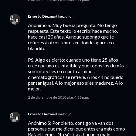
Ernesto Diezmartínez
dijo…
Anónimo S: Muy buena pregunta. No tengo
respuesta. Este texto lo escribí hace mucho,
hace casi 20 años. Aunque supongo que te
refieres a otros textos en donde aparezco
blandito.
PS. Algo es cierto: cuando uno tiene 25 años
cree que uno es infalible y que todos los demás
son imbéciles en cuanto a juicios
cinematográficos se refiere. A los 44 no puedo
pensar igual. A lo mejor eso sí es madurez. A lo
mejor.
2 de diciembre de 2010 a las 4:33 p.m.
Ernesto Diezmartínez
dijo…
Anónimo S: Por cierto, contigo ya van dos
personas que me dicen que antes era más como
Rafael Lemus. No sé si sea bueno o malo.