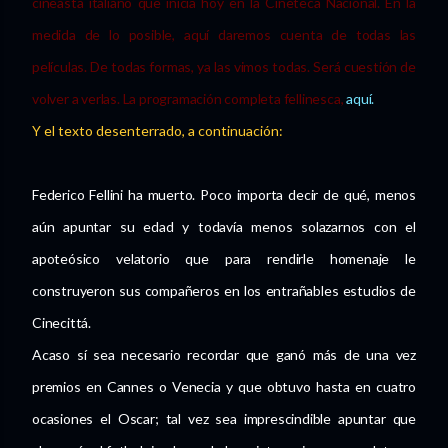
cineasta italiano que inicia hoy en la Cineteca Nacional. En la
medida de lo posible, aquí daremos cuenta de todas las
películas. De todas formas, ya las vimos todas. Será cuestión de
volver a verlas. La programación completa fellinesca,
aquí.
Y el texto desenterrado, a continuación:
Federico Fellini ha muerto. Poco importa decir de qué, menos
aún apuntar su edad y todavía menos solazarnos con el
apoteósico velatorio que para rendirle homenaje le
construyeron sus compañeros en los entrañables estudios de
Cinecittá.
Acaso sí sea necesario recordar que ganó más de una vez
premios en Cannes o Venecia y que obtuvo hasta en cuatro
ocasiones el Oscar; tal vez sea imprescindible apuntar que