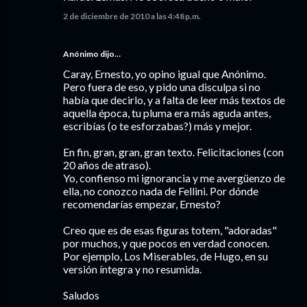
2 de diciembre de 2010 a las 4:48 p.m.
Anónimo dijo…
Caray, Ernesto, yo opino igual que Anónimo.
Pero fuera de eso, y pido una disculpa si no
había que decirlo, y a falta de leer más textos de
aquella época, tu pluma era más aguda antes,
escribías (o te esforzabas?) más y mejor.
En fin, gran, gran, gran texto. Felicitaciones (con
20 años de atraso).
Yo, confienso mi ignorancia y me avergüenzo de
ella, no conozco nada de Fellini. Por dónde
recomendarías empezar, Ernesto?
Creo que es de esas figuras totem, "adoradas"
por muchos, y que pocos en verdad conocen.
Por ejemplo, Los Miserables, de Hugo, en su
versión íntegra y no resumida.
Saludos