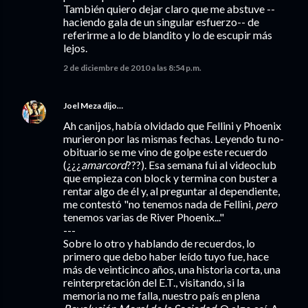
También quiero dejar claro que me abstuve --
haciendo gala de un singular esfuerzo-- de
referirme a lo de blandito y lo de escupir más
lejos.
2 de diciembre de 2010 a las 8:54 p.m.
Joel Meza
dijo…
Ah canijos, había olvidado que Fellini y Phoenix
murieron por las mismas fechas. Leyendo tu no-
obituario se me vino de golpe este recuerdo
(¿¿¿
amarcord
???). Esa semana fui al videoclub
que empieza con block y termina con buster a
rentar algo de él y, al preguntar al dependiente,
me contestó "no tenemos nada de Fellini,
pero
tenemos varias de River Phoenix..."
---
Sobre lo otro y hablando de recuerdos, lo
primero que debo haber leído tuyo fue, hace
más de veinticinco años, una historia corta, una
reinterpretación del E.T., visitando, si la
memoria no me falla, nuestro país en plena