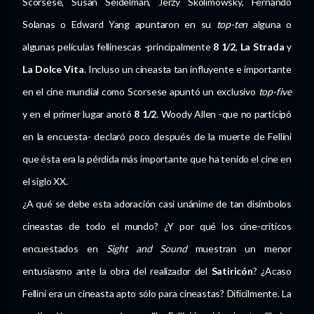
Scorsese, Susan Seidelman, Jerzy Skolimowsky, Fernando
Solanas o Edward Yang apuntaron en su
top-ten
alguna o
algunas películas fellinescas -principalmente
8 1/2
,
La Strada
y
La Dolce Vita
. Incluso un cineasta tan influyente e importante
en el cine mundial como Scorsese apuntó un exclusivo
top-five
y en el primer lugar anotó
8 1/2
. Woody Allen -que no participó
en la encuesta- declaró poco después de la muerte de Fellini
que ésta era la pérdida más importante que ha tenido el cine en
el siglo XX.
¿A qué se debe esta adoración casi unánime de tan disímbolos
cineastas de todo el mundo? ¿Y por qué los cine-críticos
encuestados en
Sight and Sound
muestran un menor
entusiasmo ante la obra del realizador del
Satiricón
? ¿Acaso
Fellini era un cineasta apto sólo para cineastas? Dificilmente. La