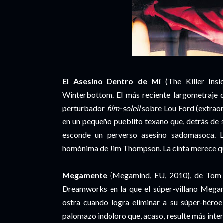
El Asesino Dentro de Mí
(The Killer In
Winterbottom. El más reciente largometraje d
perturbador
film-soleil
sobre Lou Ford (extraord
en un pequeño pueblito texano que, detrás de 
esconde un perverso asesino sadomasoca. L
homónima de Jim Thompson. La cinta merece que 
Megamente
(Megamind, EU, 2010), de Tom 
Dreamworks en la que el súper-villano Megame
ostra cuando logra eliminar a su súper-héroe
palomazo indoloro que, acaso, resulte más interes