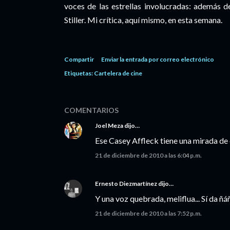
voces de las estrellas involucradas: además de
Stiller. Mi crítica, aquí mismo, en esta semana.
Compartir
Enviar la entrada por correo electrónico
Etiquetas:
Cartelera de cine
COMENTARIOS
Joel Meza
dijo…
Ese Casey Affleck tiene una mirada de
21 de diciembre de 2010 a las 6:04 p.m.
Ernesto Diezmartínez
dijo…
Y una voz quebrada, meliflua... Sí da ñá
21 de diciembre de 2010 a las 7:52 p.m.