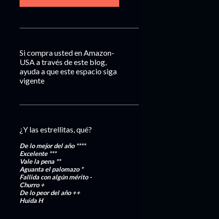
Si compra usted en Amazon-
USA a través de este blog,
ayuda a que este espacio siga
vigente
¿Y las estrellitas, qué?
De lo mejor del año
****
Excelente
***
Vale la pena
**
Aguanta el palomazo
*
Fallida con algún mérito
-
Churro
+
De lo peor del año
++
Huída
H