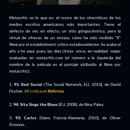
Metacritic es lo que es: el rostro de los cinecríticos de los
medios escritos americanos más importantes. Tiene el
defecto de ser, en efecto, un sitio gringocéntrico, pero la
virtud de ofrecer, de un vistazo, cómo ha sido recibido "X"
filme por el establishment crítico estadounidense. Se acaba el
año y he aquí, pues, las diez cintas -once, en realidad- mejor
evaluadas en metacritic.com (el número a la izquierda del
nombre de la película es el puntaje atribuido al filme por
metacritic):.
1.
95: Red Social
(The Social Network, EU, 2010), de David
Fincher.
Mi crítica en
Reforma.
2.
94: Sita Sings the Blues
(EU, 2008), de Nina Paley.
3.
93: Carlos
(Ídem, Francia-Alemania, 2010), de Oliver
Assayas.