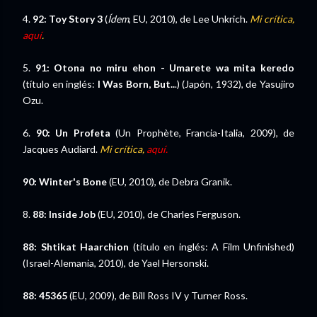
4.
92: Toy Story 3
(
Ídem
, EU, 2010), de Lee Unkrich.
Mi crítica,
aquí
.
5.
91: Otona no miru ehon - Umarete wa mita keredo
(título en inglés:
I Was Born, But..
.) (Japón, 1932), de Yasujiro
Ozu.
6.
90: Un Profeta
(Un Prophète, Francia-Italia, 2009), de
Jacques Audiard.
Mi crítica,
aquí.
90:
Winter's Bone
(EU, 2010), de Debra Granik.
8.
88: Inside Job
(EU, 2010), de Charles Ferguson.
88: Shtikat Haarchion
(título en inglés: A Film Unfinished)
(Israel-Alemania, 2010), de Yael Hersonski.
88: 45365
(EU, 2009), de Bill Ross IV y Turner Ross.