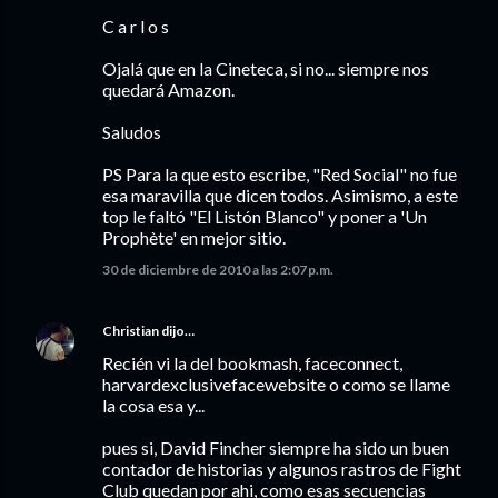
C a r l o s
Ojalá que en la Cineteca, si no... siempre nos
quedará Amazon.
Saludos
PS Para la que esto escribe, "Red Social" no fue
esa maravilla que dicen todos. Asimismo, a este
top le faltó "El Listón Blanco" y poner a 'Un
Prophète' en mejor sitio.
30 de diciembre de 2010 a las 2:07 p.m.
Christian
dijo…
Recién vi la del bookmash, faceconnect,
harvardexclusivefacewebsite o como se llame
la cosa esa y...
pues si, David Fincher siempre ha sido un buen
contador de historias y algunos rastros de Fight
Club quedan por ahi, como esas secuencias