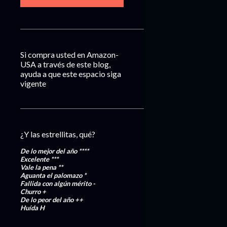
Si compra usted en Amazon-
USA a través de este blog,
ayuda a que este espacio siga
vigente
¿Y las estrellitas, qué?
De lo mejor del año
****
Excelente
***
Vale la pena
**
Aguanta el palomazo
*
Fallida con algún mérito
-
Churro
+
De lo peor del año
++
Huída
H