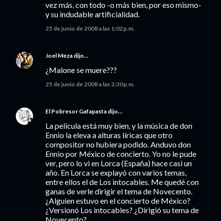
vez más, con todo -o más bien, por eso mismo-
y su indudable artificialidad.
25 de junio de 2008 a las 1:02 p.m.
Joel Meza
dijo…
¿Malone se muere???
25 de junio de 2008 a las 2:30 p.m.
El Pobresor Gafapasta
dijo…
La película está muy bien, y la música de don
Ennio la eleva a alturas líricas que otro
compositor no hubiera podido. Anduvo don
Ennio por México de concierto. Yo no le pude
ver, pero lo vi en Lorca (España) hace casi un
año. En Lorca se explayó con varios temas,
entre ellos el de Los intocables. Me quedé con
ganas de verle dirigir el tema de Novecento.
¿Alguien estuvo en el concierto de México?
¿Versionó Los intocables? ¿Dirigió su tema de
Novecento?