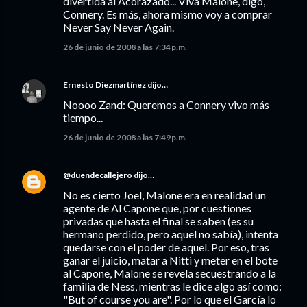
divertida al Acorazado... Viva Malone, digo,
Connery. Es más, ahora mismo voy a comprar
Never Say Never Again.
26 de junio de 2008 a las 7:34 p.m.
Ernesto Diezmartínez
dijo…
Noooo Zand: Queremos a Connery vivo más
tiempo...
26 de junio de 2008 a las 7:49 p.m.
@duendecallejero
dijo…
No es cierto Joel, Malone era en realidad un
agente de Al Capone que, por cuestiones
privadas que hasta el final se saben (es su
hermano perdido, pero aquel no sabía), intenta
quedarse con el poder de aquel. Por eso, tras
ganar el juicio, matar a Nitti y meter en el bote
al Capone, Malone se revela secuestrando a la
familia de Ness, mientras le dice algo así como:
"But of course you are". Por lo que el García lo