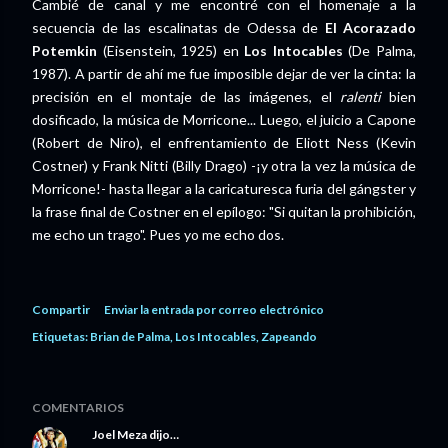
Cambié de canal y me encontré con el homenaje a la
secuencia de las escalinatas de Odessa de
El Acorazado
Potemkin
(Eisenstein, 1925) en
Los Intocables
(De Palma,
1987). A partir de ahí me fue imposible dejar de ver la cinta: la
precisión en el montaje de las imágenes, el
ralenti
bien
dosificado, la música de Morricone... Luego, el juicio a Capone
(Robert de Niro), el enfrentamiento de Eliott Ness (Kevin
Costner) y Frank Nitti (Billy Drago) -¡y otra la vez la música de
Morricone!- hasta llegar a la caricaturesca furia del gángster y
la frase final de Costner en el epílogo: "Si quitan la prohibición,
me echo un trago". Pues yo me echo dos.
Compartir
Enviar la entrada por correo electrónico
Etiquetas:
Brian de Palma
Los Intocables
Zapeando
COMENTARIOS
Joel Meza
dijo…