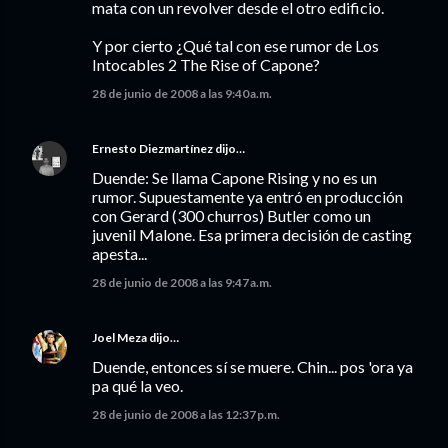
mata con un revolver desde el otro edificio.
Y por cierto ¿Qué tal con ese rumor de Los
Intocables 2 The Rise of Capone?
28 de junio de 2008 a las 9:40 a.m.
Ernesto Diezmartínez
dijo…
Duende: Se llama Capone Rising y no es un
rumor. Supuestamente ya entró en producción
con Gerard (300 churros) Butler como un
juvenil Malone. Esa primera decisión de casting
apesta...
28 de junio de 2008 a las 9:47 a.m.
Joel Meza
dijo…
Duende, entonces sí se muere. Chin... pos 'ora ya
pa qué la veo.
28 de junio de 2008 a las 12:37 p.m.