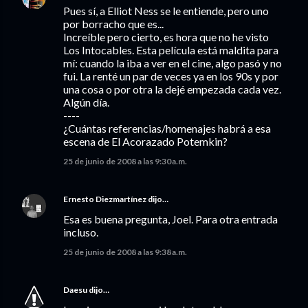
Pues sí, a Elliot Ness se le entiende, pero uno
por borracho que es...
Increíble pero cierto, es hora que no he visto
Los Intocables. Esta película está maldita para
mí: cuando la iba a ver en el cine, algo pasó y no
fui. La renté un par de veces ya en los 90s y por
una cosa o por otra la dejé empezada cada vez.
Algún día.
----
¿Cuántas referencias/homenajes habrá a esa
escena de El Acorazado Potemkin?
25 de junio de 2008 a las 9:30 a.m.
Ernesto Diezmartínez
dijo…
Esa es buena pregunta, Joel. Para otra entrada
incluso.
25 de junio de 2008 a las 9:38 a.m.
Daesu
dijo…