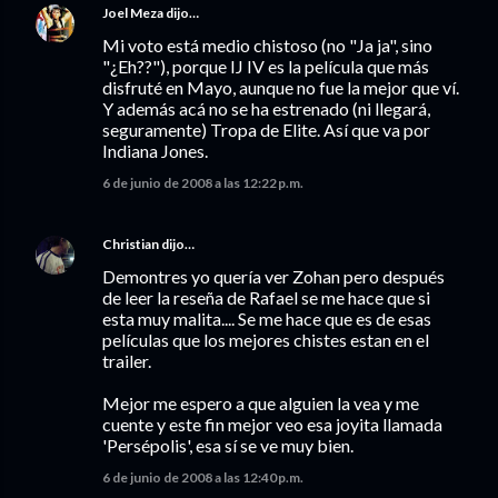
Joel Meza
dijo…
Mi voto está medio chistoso (no "Ja ja", sino
"¿Eh??"), porque IJ IV es la película que más
disfruté en Mayo, aunque no fue la mejor que ví.
Y además acá no se ha estrenado (ni llegará,
seguramente) Tropa de Elite. Así que va por
Indiana Jones.
6 de junio de 2008 a las 12:22 p.m.
Christian
dijo…
Demontres yo quería ver Zohan pero después
de leer la reseña de Rafael se me hace que si
esta muy malita.... Se me hace que es de esas
películas que los mejores chistes estan en el
trailer.
Mejor me espero a que alguien la vea y me
cuente y este fin mejor veo esa joyita llamada
'Persépolis', esa sí se ve muy bien.
6 de junio de 2008 a las 12:40 p.m.