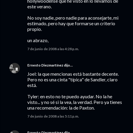
hollywoodense que he visto en lo llevamos de
este verano.
No soy nadie, pero nadie para aconsejarte, mi
estimado, pero hay que formarse un criterio
propio.
un abrazo,
7 de junio de 2008 a las 4:28 p.m.
Ernesto Diezmartínez
dijo…
Joel: la que mencionas está bastante decente.
Pero no es una cinta "típica" de Sandler, claro
está.
Tyler: en esto no te puedo ayudar. No la he
visto... y no sé si la vea, la verdad. Pero ya tienes
una recomendación: la de Paxton.
7 de junio de 2008 a las 5:11 p.m.
Ernesto Diezmartínez
dijo…