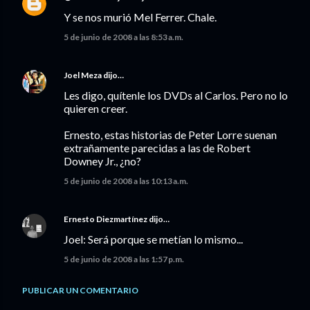
Y se nos murió Mel Ferrer. Chale.
5 de junio de 2008 a las 8:53 a.m.
Joel Meza
dijo…
Les digo, quítenle los DVDs al Carlos. Pero no lo
quieren creer.
Ernesto, estas historias de Peter Lorre suenan
extrañamente parecidas a las de Robert
Downey Jr., ¿no?
5 de junio de 2008 a las 10:13 a.m.
Ernesto Diezmartínez
dijo…
Joel: Será porque se metían lo mismo...
5 de junio de 2008 a las 1:57 p.m.
PUBLICAR UN COMENTARIO