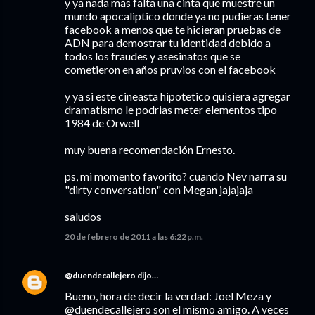
y ya nada mas falta una cinta que muestre un
mundo apocaliptico donde ya no pudieras tener
facebook a menos que te hicieran pruebas de
ADN para demostrar tu identidad debido a
todos los fraudes y asesinatos que se
cometieron en años pruvios con el facebook
y ya si este cineasta hipotetico quisiera agregar
dramatismo le podrias meter elementos tipo
1984 de Orwell
muy buena recomendación Ernesto.
ps, mi momento favorito? cuando Nev narra su
"dirty conversation" con Megan jajajaja
saludos
20 de febrero de 2011 a las 6:22 p.m.
@duendecallejero
dijo…
Bueno, hora de decir la verdad: Joel Meza y
@duendecallejero son el mismo amigo. A veces