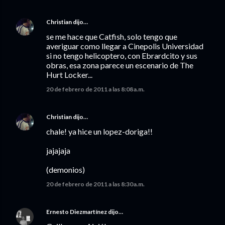
Christian
dijo…
se me hace que Catfish, solo tengo que
averiguar como llegar a Cinepolis Universidad
si no tengo helicoptero, con Ebrardcito y sus
obras, esa zona parece un escenario de The
Hurt Locker...
20 de febrero de 2011 a las 8:08 a.m.
Christian
dijo…
chale! ya hice un lopez-doriga!!
jajajaja
(demonios)
20 de febrero de 2011 a las 8:30 a.m.
Ernesto Diezmartínez
dijo…