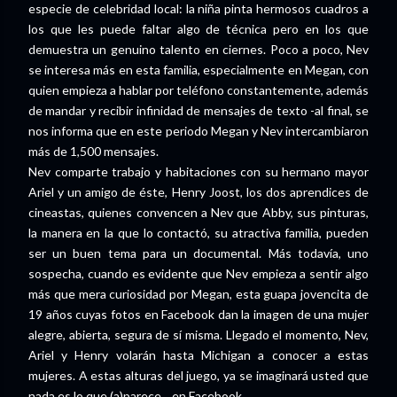
especie de celebridad local: la niña pinta hermosos cuadros a
los que les puede faltar algo de técnica pero en los que
demuestra un genuino talento en ciernes. Poco a poco, Nev
se interesa más en esta familia, especialmente en Megan, con
quien empieza a hablar por teléfono constantemente, además
de mandar y recibir infinidad de mensajes de texto -al final, se
nos informa que en este periodo Megan y Nev intercambiaron
más de 1,500 mensajes.
Nev comparte trabajo y habitaciones con su hermano mayor
Ariel y un amigo de éste, Henry Joost, los dos aprendices de
cineastas, quienes convencen a Nev que Abby, sus pinturas,
la manera en la que lo contactó, su atractiva familia, pueden
ser un buen tema para un documental. Más todavía, uno
sospecha, cuando es evidente que Nev empieza a sentir algo
más que mera curiosidad por Megan, esta guapa jovencita de
19 años cuyas fotos en Facebook dan la imagen de una mujer
alegre, abierta, segura de sí misma. Llegado el momento, Nev,
Ariel y Henry volarán hasta Michigan a conocer a estas
mujeres. A estas alturas del juego, ya se imaginará usted que
nada es lo que (a)parece... en Facebook.