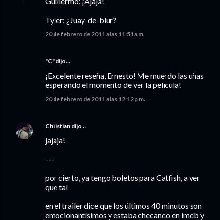
Guillermo: ¡Ajajá!
Tyler: ¿Juay-de-blur?
20 de febrero de 2011 a las 11:51 a.m.
"C" dijo…
¡Excelente reseña, Ernesto! Me muerdo las uñas
esperando el momento de ver la película!
20 de febrero de 2011 a las 12:12 p.m.
Christian
dijo…
jajaja!
---
por cierto, ya tengo boletos para Catfish, a ver
que tal
en el trailer dice que los últimos 40 minutos son
emocionantísimos y estaba checando en imdb y