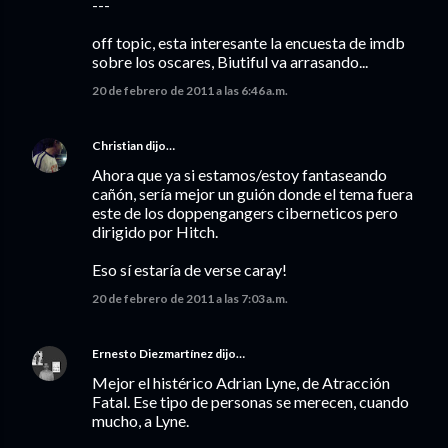
---
off topic, esta interesante la encuesta de imdb
sobre los oscares, Biutiful va arrasando...
20 de febrero de 2011 a las 6:46 a.m.
Christian
dijo…
Ahora que ya si estamos/estoy fantaseando
cañón, sería mejor un guión donde el tema fuera
este de los doppengangers ciberneticos pero
dirigido por Hitch.
Eso sí estaría de verse caray!
20 de febrero de 2011 a las 7:03 a.m.
Ernesto Diezmartínez
dijo…
Mejor el histérico Adrian Lyne, de Atracción
Fatal. Ese tipo de personas se merecen, cuando
mucho, a Lyne.