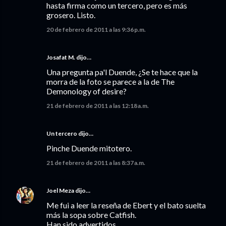
hasta firma como un tercero, pero es más
grosero. Listo.
20 de febrero de 2011 a las 9:36 p.m.
Josafat M.
dijo…
Una pregunta pa'l Duende, ¿Se te hace que la
morra de la foto se parece a la de The
Demonology of desire?
21 de febrero de 2011 a las 12:18 a.m.
Un tercero dijo…
Pinche Duende mitotero.
21 de febrero de 2011 a las 8:37 a.m.
Joel Meza
dijo…
Me fui a leer la reseña de Ebert y el bato suelta
más la sopa sobre Catfish.
Han sido advertidos.