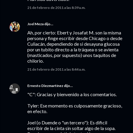
21 de febrero de 2011 a las 8:39 a.m.
Joel Meza
dijo…
Ah, por cierto: Ebert y Josafat M. son la misma
persona y finge escribir desde Chicago o desde
Culiacán, dependiendo de si desayuna glucosa
por un tubito directo a la tráquea o se avienta
(masticados, por supuesto) unos taquitos de
chilorio.
21 de febrero de 2011 a las 8:44 a.m.
Ernesto Diezmartínez
dijo…
"C": Gracias y bienvenido a los comentarios.
Tyler: Ese momento es culposamente gracioso,
en efecto.
Joel (o Duende o "un tercero"): Es dificil
escribir de la cinta sin soltar algo de la sopa.