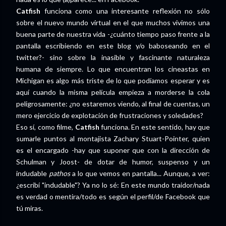
Catfish
funciona como una interesante reflexión no sólo
sobre el nuevo mundo virtual en el que muchos vivimos una
buena parte de nuestra vida -¿cuánto tiempo paso frente a la
pantalla escribiendo en este blog y/o baboseando en el
twitter?- sino sobre la inasible y fascinante naturaleza
humana de siempre. Lo que encuentran los cineastas en
Michigan es algo más triste de lo que podíamos esperar y es
aquí cuando la misma película empieza a morderse la cola
peligrosamente: ¿no estaremos viendo, al final de cuentas, un
mero ejercicio de explotación de frustraciones y soledades?
Eso sí, como filme,
Catfish
funciona. En este sentido, hay que
sumarle puntos al montajista Zachary Stuart-Pointer, quien
es el encargado -hay que suponer que con la dirección de
Schulman y Joost- de dotar de humor, suspenso y un
indudable
pathos
a lo que vemos en pantalla... Aunque, a ver:
¿escribí "indudable"? Ya no lo sé: En este mundo traidor/nada
es verdad o mentira/todo es según el perfil/de Facebook que
tú miras.