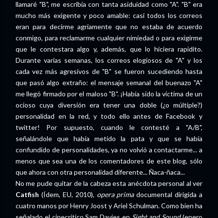
llamaré "B", me escribía con tanta asiduidad como "A". "B" era
mucho más exigente y poco amable: casi todos los correos
eran para decirme agriamente que no estaba de acuerdo
conmigo, para reclamarme cualquier nimiedad o para exigirme
que le contestara algo y, además, que lo hiciera rapidito.
Durante varias semanas, los correos elogiosos de "A" y los
cada vez más agresivos de "B" se fueron sucediendo hasta
que pasó algo extraño: el mensaje semanal del buenazo "A"
me llegó firmado por el maloso "B". ¡Había sido la víctima de un
ocioso cuya diversión era tener una doble (¿o múltiple?)
personalidad en la red, y todo ello antes de Facebook y
twitter! Por supuesto, cuando le contesté a "A/B",
señalándole que había metido la pata y que se había
confundido de personalidades, ya no volvió a contactarme... a
menos que sea una de los comentadores de este blog, sólo
que ahora con otra personalidad diferente... Ñaca-ñaca...
No me pude quitar de la cabeza esta anécdota personal al ver
Catfish
(Ídem, EU, 2010),
opera prima
documental dirigida a
cuatro manos por Henry Joost y Ariel Schulman. Como bien ha
señalado el cinecrítico Sam Davies en
Sight and Sound
(enero