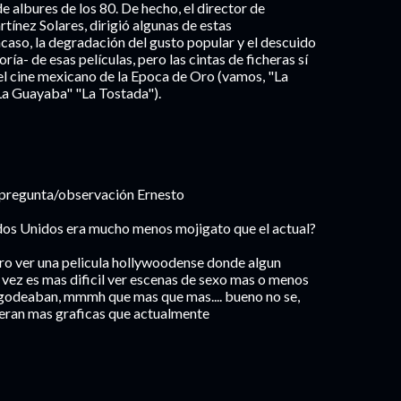
e albures de los 80. De hecho, el director de
ínez Solares, dirigió algunas de estas
so, la degradación del gusto popular y el descuido
ía- de esas películas, pero las cintas de ficheras sí
el cine mexicano de la Epoca de Oro (vamos, "La
"La Guayaba" "La Tostada").
 pregunta/observación Ernesto
tados Unidos era mucho menos mojigato que el actual?
raro ver una pelicula hollywoodense donde algun
vez es mas dificil ver escenas de sexo mas o menos
regodeaban, mmmh que mas que mas.... bueno no se,
 eran mas graficas que actualmente