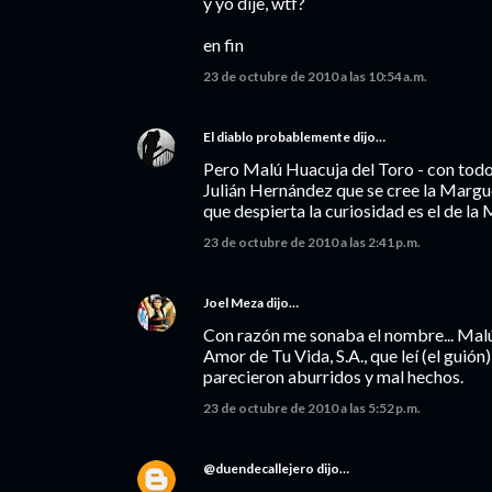
y yo dije, wtf?
en fin
23 de octubre de 2010 a las 10:54 a.m.
El diablo probablemente
dijo…
Pero Malú Huacuja del Toro - con todo 
Julián Hernández que se cree la Margue
que despierta la curiosidad es el de la
23 de octubre de 2010 a las 2:41 p.m.
Joel Meza
dijo…
Con razón me sonaba el nombre... Malú
Amor de Tu Vida, S.A., que leí (el guió
parecieron aburridos y mal hechos.
23 de octubre de 2010 a las 5:52 p.m.
@duendecallejero
dijo…