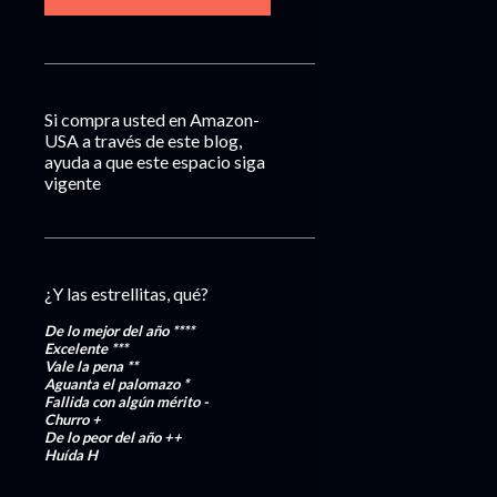
Si compra usted en Amazon-
USA a través de este blog,
ayuda a que este espacio siga
vigente
¿Y las estrellitas, qué?
De lo mejor del año
****
Excelente
***
Vale la pena
**
Aguanta el palomazo
*
Fallida con algún mérito
-
Churro
+
De lo peor del año
++
Huída
H