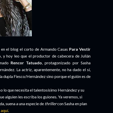
é en el blog el corto de Armando Casas
Para Vestir
, y hoy leo que el productor de cabecera de Julián
lamado
Rencor Tatuado
, protagonizado por Sasha
rnández. La actriz, aparentemente, no ha dado el sí,
 la dupla Fiesco/Hernández sino porque el guión es de
aso lo que necesita el talentosísimo Hernández y su
e alguien les escriba los guiones. Ya veremos, si
eída, suena a una especie de
thriller
con Sasha en plan
,
aquí
.