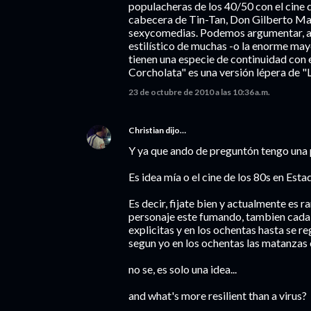
populacheras de los 40/50 con el cine d
cabecera de Tin-Tan, Don Gilberto Mart
sexycomedias. Podemos argumentar, aca
estilístico de muchas -o la enorme mayor
tienen una especie de continuidad con 
Corcholata" es una versión lépera de 
23 de octubre de 2010 a las 10:36 a.m.
Christian
dijo…
Y ya que ando de preguntón tengo una
Es idea mía o el cine de los 80s en Es
Es decir, fijate bien y actualmente es 
personaje este fumando, tambien cada 
explicitas y en los ochentas hasta se 
segun yo en los ochentas las matanzas
no se, es solo una idea...
and what's more resilient than a virus?