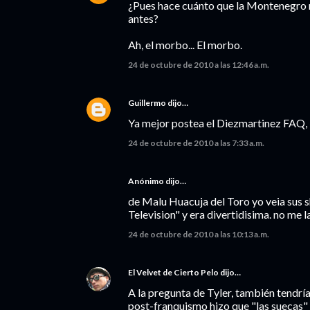
¿Pues hace cuánto que la Montenegro no
antes?
Ah, el morbo... El morbo.
24 de octubre de 2010 a las 12:46 a.m.
Guillermo
dijo…
Ya mejor postea el Diezmartinez FAQ, 
24 de octubre de 2010 a las 7:33 a.m.
Anónimo dijo…
de Malu Huacuja del Toro yo veia sus 
Television" y era divertidisima. no me l
24 de octubre de 2010 a las 10:13 a.m.
El Velvet de Cierto Pelo
dijo…
A la pregunta de Tyler, también tendrí
post-franquismo hizo que "las suecas" (