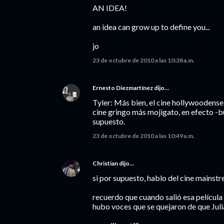
AN IDEA!
an idea can grow up to define you...
jo
23 de octubre de 2010 a las 10:38 a.m.
Ernesto Diezmartínez
dijo…
Tyler: Más bien, el cine hollywoodense 
cine gringo más mojigato, en efecto -bu
supuesto.
23 de octubre de 2010 a las 10:49 a.m.
Christian
dijo…
si por supuesto, hablo del cine mainst
recuerdo que cuando salió esa películ
hubo voces que se quejaron de que Juli