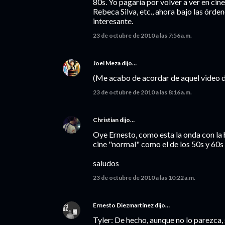
80s. Yo pagaría por volver a ver en cin
Rebeca Silva, etc., ahora bajo las órde
interesante.
23 de octubre de 2010 a las 7:56 a.m.
Joel Meza
dijo…
(Me acabo de acordar de aquel video de
23 de octubre de 2010 a las 8:16 a.m.
Christian
dijo…
Oye Ernesto, como esta la onda con la 
cine "normal" como el de los 50s y 60s a
saludos
23 de octubre de 2010 a las 10:22 a.m.
Ernesto Diezmartínez
dijo…
Tyler: De hecho, aunque no lo parezca,