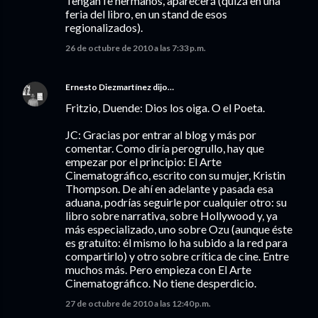
Tengan fe hermanos, aparecerá (quizá en una
feria del libro, en un stand de esos
regionalizados).
26 de octubre de 2010 a las 7:33 p.m.
Ernesto Diezmartínez
dijo…
Fritzio, Duende: Dios los oiga. O el Poeta.
JC: Gracias por entrar al blog y más por
comentar. Como diría perogrullo, hay que
empezar por el principio: El Arte
Cinematográfico, escrito con su mujer, Kristin
Thompson. De ahí en adelante y pasada esa
aduana, podrías seguirle por cualquier otro: su
libro sobre narrativa, sobre Hollywood y, ya
más especializado, uno sobre Ozu (aunque éste
es gratuito: él mismo lo ha subido a la red para
compartirlo) y otro sobre crítica de cine. Entre
muchos más. Pero empieza con El Arte
Cinematográfico. No tiene desperdicio.
27 de octubre de 2010 a las 12:40 p.m.