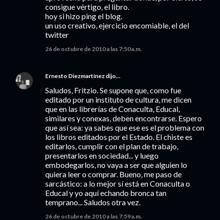
consigue vértigo, el libro.
hoy si hizo ping el blog.
un uso creativo, ejercicio encomiable, el del
twitter
26 de octubre de 2010 a las 7:50 a.m.
Ernesto Diezmartínez
dijo…
Saludos, Fritzio. Se supone que, como fue
editado por un instituto de cultura, me dicen
que en las librerías de Conaculta, Educal,
similares y conexas, deben encontrarse. Espero
que así sea: ya sabes que ese es el problema con
los libros editados por el Estado. El chiste es
editarlos, cumplir con el plan de trabajo,
presentarlos en sociedad... y luego
embodegarlos, no vaya a ser que alguien lo
quiera leer o comprar. Bueno, me paso de
sarcástico: a lo mejor sí está en Conaculta o
Educal y yo aquí echando bronca tan
temprano... Saludos otra vez.
26 de octubre de 2010 a las 7:59 a.m.