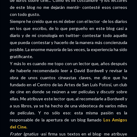
de libros sobre cine... Como es mi costumbre -y los lectores
de este blog no me dejarán mentir- contesté esos correos
con todo gusto.
Siempre he creído que es mi deber con el lector -de los diarios
en los que escribo, de lo que pergueño en este blog casi a
diario y de mi cronología en twitter- contestar todo aquello
que pueda contestar y hacerlo de la manera más concienzuda
posible. La enorme mayoría de las veces, la experiencia ha sido
gratificante.
Y más lo es cuando me topo con un lector que, años después
de haberle recomendado leer a David Bordwell y revisar la
obra de unos cuantos cineastas claves, me dice que ha
fundado en el Centro de las Artes de San Luis Potosí, un club
de cine en donde se reúnen a ver películas y discutir sobre
ellas. Me atribuye este lector que, al recomedarle a Bordwell y
a sus libros, ya se ha hecho de una videoteca de varios miles
de películas. Y no sólo eso: esta misma pasión es la
responsable de la apertura de un blog llamado
Los Amigos
del Cine.
Frater Ignatius
-así firma sus textos en el blog- me atribuye