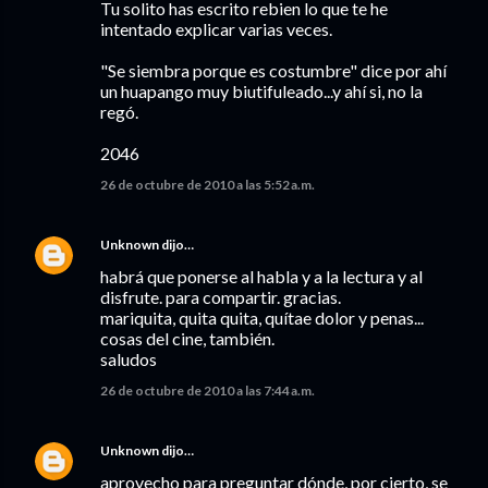
Tu solito has escrito rebien lo que te he
intentado explicar varias veces.
"Se siembra porque es costumbre" dice por ahí
un huapango muy biutifuleado...y ahí si, no la
regó.
2046
26 de octubre de 2010 a las 5:52 a.m.
Unknown
dijo…
habrá que ponerse al habla y a la lectura y al
disfrute. para compartir. gracias.
mariquita, quita quita, quítae dolor y penas...
cosas del cine, también.
saludos
26 de octubre de 2010 a las 7:44 a.m.
Unknown
dijo…
aprovecho para preguntar dónde, por cierto, se