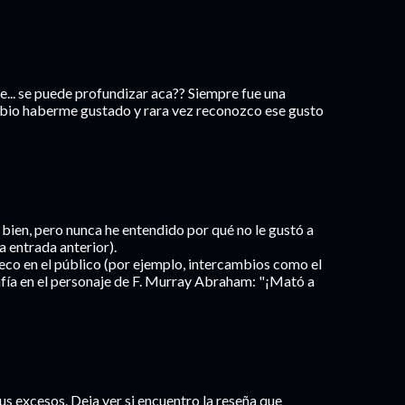
... se puede profundizar aca?? Siempre fue una
ebio haberme gustado y rara vez reconozco ese gusto
bien, pero nunca he entendido por qué no le gustó a
a entrada anterior).
o eco en el público (por ejemplo, intercambios como el
nfía en el personaje de F. Murray Abraham: "¡Mató a
us excesos. Deja ver si encuentro la reseña que