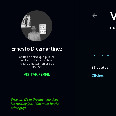
El b
Ernesto Diezmartínez
Compartir
Crítico de cine que publica
en Letras Libres y otros
lugares más... Miembro de
Etiquetas
FIPRESCI.
VISITAR PERFIL
Clichés
Who am I? I'm the guy who does
his fucking job... You must be the
other guy!