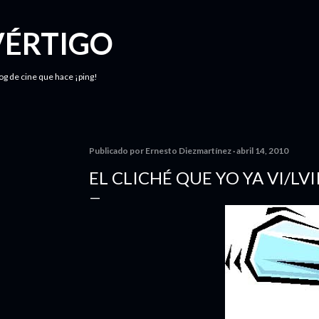
Ir al contenido principal
VÉRTIGO
log de cine que hace ¡ping!
Publicado por
Ernesto Diezmartínez
abril 14, 2010
EL CLICHÉ QUE YO YA VI/LVII