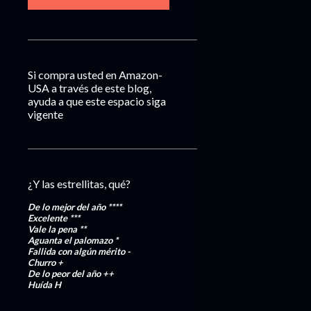
Si compra usted en Amazon-
USA a través de este blog,
ayuda a que este espacio siga
vigente
¿Y las estrellitas, qué?
De lo mejor del año
****
Excelente
***
Vale la pena
**
Aguanta el palomazo
*
Fallida con algún mérito
-
Churro
+
De lo peor del año
++
Huída
H