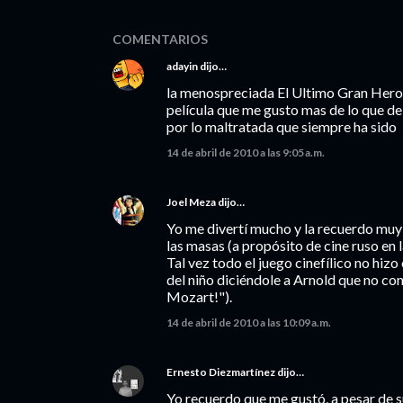
COMENTARIOS
adayin
dijo…
la menospreciada El Ultimo Gran Heroe
película que me gusto mas de lo que d
por lo maltratada que siempre ha sido
14 de abril de 2010 a las 9:05 a.m.
Joel Meza
dijo…
Yo me divertí mucho y la recuerdo muy 
las masas (a propósito de cine ruso en l
Tal vez todo el juego cinefílico no hiz
del niño diciéndole a Arnold que no co
Mozart!").
14 de abril de 2010 a las 10:09 a.m.
Ernesto Diezmartínez
dijo…
Yo recuerdo que me gustó, a pesar de s