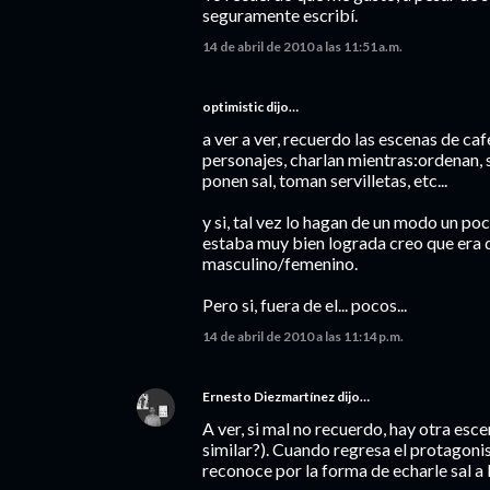
seguramente escribí.
14 de abril de 2010 a las 11:51 a.m.
optimistic dijo…
a ver a ver, recuerdo las escenas de caf
personajes, charlan mientras:ordenan, se
ponen sal, toman servilletas, etc...
y si, tal vez lo hagan de un modo un po
estaba muy bien lograda creo que er
masculino/femenino.
Pero si, fuera de el... pocos...
14 de abril de 2010 a las 11:14 p.m.
Ernesto Diezmartínez
dijo…
A ver, si mal no recuerdo, hay otra esc
similar?). Cuando regresa el protagonis
reconoce por la forma de echarle sal a 