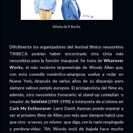
Viñeta de P. Burke
Dificilmente los organizadores del festival fílmico neoyorkino
TRIBECA podrían haber encontrado otra cinta más
neoyorkina para la función inaugural. Se trata de
Whatever
Works
, el más reciente largometraje de Woody Allen que,
con esta comedia romántico-amargosa, vuelve a rodar en
Nueva York, después de varios años de su disparejo pero
siempre valioso periplo europeo. El protagonista del filme es,
además, otro neoyorkino honorario: el
stand-up comedian
-y
creador de
Seinfeld
(1989-1998) e intérprete de sí mismo en
Curb My Enthusiasm-
Larry David. Apenas puedo esperar a
ver el próximo filme de Allen, por más que siempre habrá uno
que otro -a veces, yo mismo- que diga, con la nariz respingada
y perdona-vidas: "Ah, Woody está de bajada hace mucho