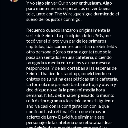
Y yo sigo sin ver Curb your enthusiasm. Algo
para mantener mis esperanzas en ver buena
tele, junto con The Wire, que sigue durmiendo el
sueño de los justos conmigo.
---
Recuerdo cuando lanzaron originalmente la
serie de Seinfeld a principios de los '90s, me
tocó ver el piloto y un par de los primeros
capítulos; básicamente consistían de Seinfeld y
otro personaje (creo era su agente) que se la
pasaban sentados en una cafetería, diciendo
tarugada y media entre ellos y a una mesera
respondona. Y de ahí cortaban a las escenas de
Seinfeld haciendo stand-up, convirtiendo en
chistes de su rutina esas pláticas en la cafetería.
La fórmula me pareció bastante floja y obvia y
decidí que no valía la pena mi media hora
semanal. NBC debe haber pensado lo mismo:
retiró el programa y lo reiniciaron el siguiente
año, ya casi con la configuración con la que
continuó hasta el final. Creo que el mayor
acierto de Larry David fue eliminar a ese
personaje de la cafetería que rebotaba ideas
con Seinfeld y que evidentemente era él, y