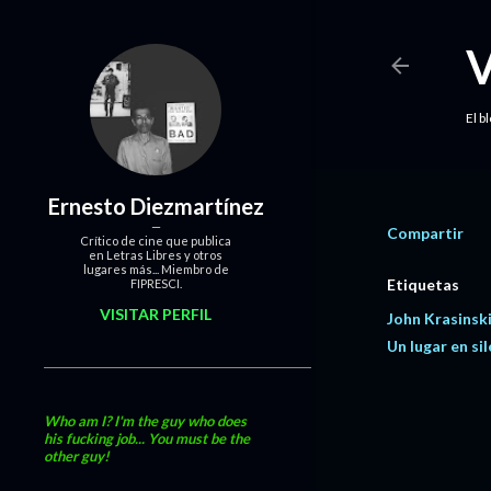
El b
Ernesto Diezmartínez
Compartir
Crítico de cine que publica
en Letras Libres y otros
lugares más... Miembro de
Etiquetas
FIPRESCI.
VISITAR PERFIL
John Krasinsk
Un lugar en si
Who am I? I'm the guy who does
his fucking job... You must be the
other guy!