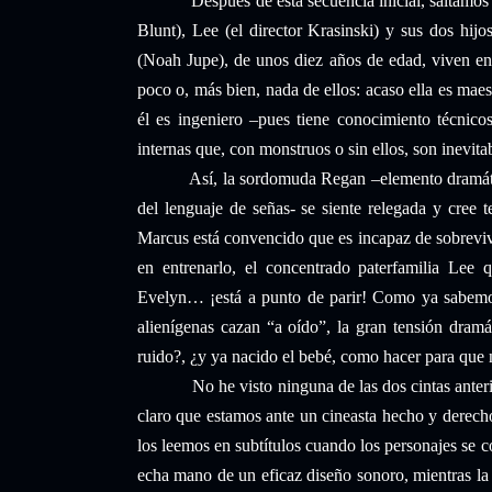
Después de esta secuencia inicial, saltamos
Blunt), Lee (el director Krasinski) y sus dos hi
(Noah Jupe), de unos diez años de edad, viven en
poco o, más bien, nada de ellos: acaso ella es maes
él es ingeniero –pues tiene conocimiento técnico
internas que, con monstruos o sin ellos, son inevita
Así, la sordomuda Regan –elemento dramátic
del lenguaje de señas- se siente relegada y cree t
Marcus está convencido que es incapaz de sobrevi
en entrenarlo, el concentrado paterfamilia Lee
Evelyn… ¡está a punto de parir! Como ya sabemo
alienígenas cazan “a oído”, la gran tensión dramá
ruido?, ¿y ya nacido el bebé, como hacer para que
No he visto ninguna de las dos cintas ante
claro que estamos ante un cineasta hecho y derecho
los leemos en subtítulos cuando los personajes se co
echa mano de un eficaz diseño sonoro, mientras la