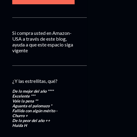
Si compra usted en Amazon-
USA a través de este blog,
ayuda a que este espacio siga
vigente
¿Y las estrellitas, qué?
De lo mejor del año
****
Excelente
***
Vale la pena
**
Aguanta el palomazo
*
Fallida con algún mérito
-
Churro
+
De lo peor del año
++
Huída
H