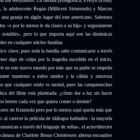
 al día 400ytantos. La familia protagónica, Evelyn (Emily
jos, la adolescente Regan (Millicent Simmonds) y Marcus
 una granja en algún lugar del este americano. Sabemos
tra –o por lo menos le da clases a su hijo- y seguramente
s notables-, pero lo que importa aquí son las dinámicas
bles en cualquier núcleo familiar.
o clave, pues toda la familia sabe comunicarse a través
ener algo de culpa por la tragedia sucedida en el inicio,
vir en este nuevo mundo por más que su padre se empeña
 quiete mantener a todos unidos y la cálida y amorosa
s que cualquier ruido es mortal, pues las campamochas
tica del filme está planteada: ¿cómo dar a luz sin hacer
 no berree cada vez que quiera comer o dormir?
riores de Krasinski pero por lo menos aquí queda más que
: al carecer la película de diálogos hablados –la mayoría
munican a través del lenguaje de señas-, el actor/director
 cámara de Charlote Bruus Christensen alterna encuadres