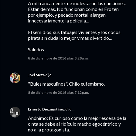
A mi francamente me molestaron las canciones.
Estan de mas. No funcionan como en Frozen
por ejemplo, y pecado mortal, alargan
innecesariamente la película...
El semidios, sus tatuajes vivientes y los cocos
pirata sin duda lo mejor y mas divertido...
Saludos
8 de diciembre de 2016 a las 8:28 a.m.
Joel Meza
dijo…
"Bules masculinos". Chilo eufemismo.
8 de diciembre de 2016 a las 7:12 p.m.
Ernesto Diezmartínez
dijo…
Anónimo: Es curioso como la mejor escena de la
cinta se debe al ridículo macho egocéntrico y
no a la protagonista.