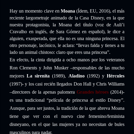
Hay un momento clave en
Moana
(Ídem, EU, 2016), el más
reciente largometraje animado de la Casa Disney, en la que
nuestra protagonista, la Moana del título (voz de Auli’i
Cravalho en inglés, de Sara Gómez en español), le dice a
alguien, exasperada, que ella no es una ninguna princesa. El
otro personaje, lacónico, le aclara: “llevas falda y tienes a tu
lado un animal chistoso: claro que eres una princesa”.
En efecto, la cinta dirigida a ocho manos por los veteranos
Ron Clements y John Musker –responsables de las mucho
mejores
La sirenita
(1989),
Aladino
(1992) y
Hércules
(1997)- y los casi recién llegados Don Hall y Chris Williams
–directores de la apenas palomera
Grandes héroes
(2014)-
es una tradicional “película de princesa al estilo Disney”.
Aunque, para ser justos, la tradición de la que abreva Moana
tiene que ver con el nuevo cine femenino/feminista
disneyano, en el que las mujeres ya no necesitan de bules
masculinos para nadar.