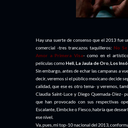
Hay una suerte de consenso que el 2013 fue un
comercial -tres trancazos taquilleros:
No Se
Amor a Primera Visa
- como en el artístic
películas como
Heli
,
La Jaula de Oro
,
Los Insó
Sin embargo, antes de echar las campanas a vuel
decir, veremos si el público mexicano decide se
calidad, que ese es otro tema- y veremos, tam
Claudia Saint-Luce y Diego Quemada-Diez- pu
que han provocado con sus respectivas ope
Escalante, Eimbcke o Fiesco, habría que desear
ese nivel.
Va, pues, mi top-10 nacional del 2013, confor