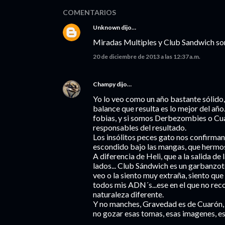
COMENTARIOS
Unknown
dijo…
Miradas Multiples y Club Sandwich son 
20 de diciembre de 2013 a las 12:37 a.m.
Champy
dijo…
Yo lo veo como un año bastante sólido, 
balance que resulta es lo mejor del año
fobias, y si somos Derbezombies o Cua
responsables del resultado.
Los insólitos peces gato nos confirman
escondido bajo las mangas, que hermoso
A diferencia de Heli, que a la salida de
lados... Club Sándwich es un garbanzot
veo o la siento muy extraña, siento qu
todos mis ADN´s...ese en el que no rec
naturaleza diferente.
Y no manches, Gravedad es de Cuarón, l
no gozar esas tomas, esas imagenes, 