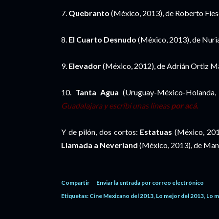
7.
Quebranto
(México, 2013), de Roberto Fie
8.
El Cuarto Desnudo
(México, 2013), de Nuri
9.
Elevador
(México, 2012), de Adrián Ortiz M
10.
Tanta Agua
(Uruguay-México-Holanda, 
Guadalajara y escribí unas líneas
por acá.
Y de pilón, dos cortos:
Estatuas
(México, 201
Llamada a Neverland
(México, 2013), de Man
Compartir
Enviar la entrada por correo electrónico
Etiquetas:
Cine Mexicano del 2013
Lo mejor del 2013
Lo m