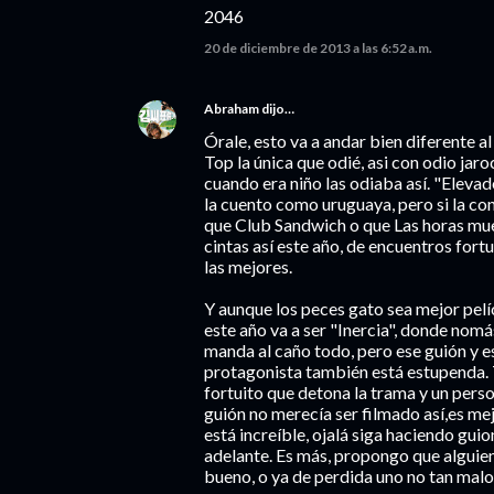
2046
20 de diciembre de 2013 a las 6:52 a.m.
Abraham
dijo…
Órale, esto va a andar bien diferente a
Top la única que odié, asi con odio jaro
cuando era niño las odiaba así. "Eleva
la cuento como uruguaya, pero si la con
que Club Sandwich o que Las horas mue
cintas así este año, de encuentros fortu
las mejores.
Y aunque los peces gato sea mejor pelíc
este año va a ser "Inercia", donde nomá
manda al caño todo, pero ese guión y es
protagonista también está estupenda. 
fortuito que detona la trama y un per
guión no merecía ser filmado así,es mej
está increíble, ojalá siga haciendo guio
adelante. Es más, propongo que alguie
bueno, o ya de perdida uno no tan malo,