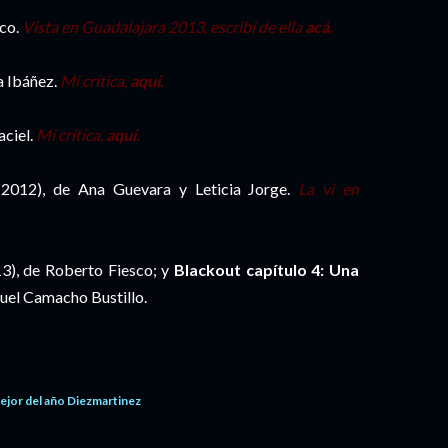
sco.
Vista en Guadalajara 2013, escribí de ella
acá.
a Ibáñez.
Mi crítica,
aquí.
aciel.
Mi crítica,
aquí.
2012), de Ana Guevara y Leticia Jorge.
La vi en
3), de Roberto Fiesco; y
Blackout capítulo 4: Una
uel Camacho Bustillo.
ejor del año Diezmartinez