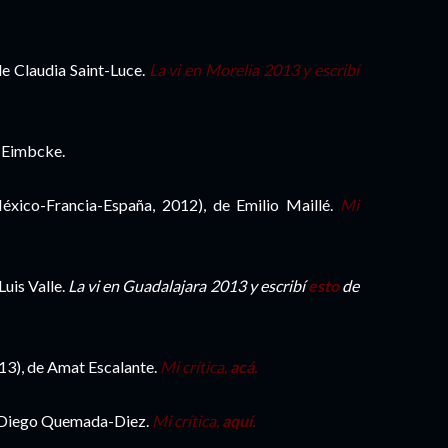
e Claudia Saint-Luce.
La vi en Morelia 2013 y escribí
o Eimbcke.
xico-Francia-España, 2012), de Emilio Maillé.
Mi
uis Valle.
La vi en Guadalajara 2013 y escribí
esto
de
3), de Amat Escalante.
Mi crítica,
acá.
 Diego Quemada-Diez.
Mi crítica,
aquí.