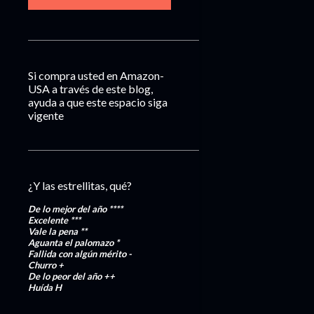
Si compra usted en Amazon-
USA a través de este blog,
ayuda a que este espacio siga
vigente
¿Y las estrellitas, qué?
De lo mejor del año
****
Excelente
***
Vale la pena
**
Aguanta el palomazo
*
Fallida con algún mérito
-
Churro
+
De lo peor del año
++
Huída
H