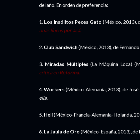
del año. En orden de preferencia:
1.
Los Insólitos Peces Gato
(México, 2013), d
unas líneas
por acá.
2.
Club Sándwich
(México, 2013), de Fernand
3.
Miradas Múltiples
(La Máquina Loca) (Mé
crítica en
Reforma.
4.
Workers
(México-Alemania, 2013), de José L
ella.
5.
Heli
(México-Francia-Alemania-Holanda, 201
6.
La Jaula de Oro
(México-España, 2013), de