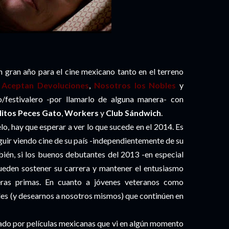
 gran año para el cine mexicano tanto en el terreno
 Aceptan Devoluciones
,
Nosotros los Nobles
y
o/festivalero -por llamarlo de alguna manera- con
litos Peces Gato
,
Workers
y
Club Sándwich
.
o, hay que esperar a ver lo que sucede en el 2014. Es
guir viendo cine de su país -independientemente de su
bién, si los buenos debutantes del 2013 -en especial
eden sostener su carrera y mantener el entusiasmo
ras primas. En cuanto a jóvenes veteranos como
les (y desearnos a nosotros mismos) que continúen en
mado por películas mexicanas que vi en algún momento