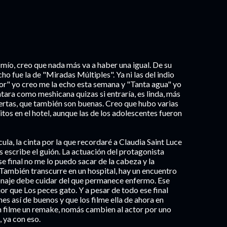
l mío, creo que nada más va a haber una igual. De su
cho fue la de "Miradas Múltiples". Ya ni las del indio
dor" yo creo me la echo esta semana y "Tanta agua" yo
tara como meshicana quizas si entraría, es linda, más
rtas, que también son buenas. Creo que hubo varias
itos en el hotel, aunque las de los adolescentes fueron
ula, la cinta por la que recordaré a Claudia Saint Luce
s escribe el guión. La actuación del protagonista
e final no me lo puedo sacar de la cabeza y la
También transcurre en un hospital, hay un encuentro
sonaje debe cuidar del que permanece enfermo. Ese
or que Los peces gato. Y a pesar de todo ese final
nes así de buenos y que los filme ella de ahora en
n filme un remake, nomás cambien al actor por uno
 ya con eso.