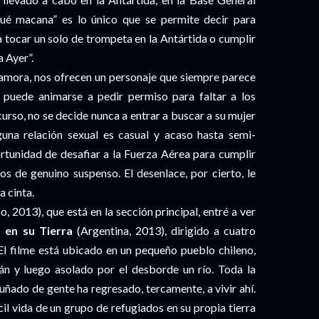
ué macana” es lo único que se permite decir para
 a tocar un solo de trompeta en la Antártida o cumplir
a Ayer”.
camora, nos ofrecen un personaje que siempre parece
s puede animarse a pedir permiso para faltar a los
ncurso, no se decide nunca a entrar a buscar a su mujer
alguna relación sexual es casual y acaso hasta semi-
ortunidad de desafiar a la Fuerza Aérea para cumplir
os de genuino suspenso. El desenlace, por cierto, le
la cinta.
, 2013), que está en la sección principal, entré a ver
 en su Tierra
(Argentina, 2013), dirigido a cuatro
El filme está ubicado en un pequeño pueblo chileno,
án y luego asolado por el desborde un río. Toda la
puñado de gente ha regresado, tercamente, a vivir ahí.
fícil vida de un grupo de refugiados en su propia tierra