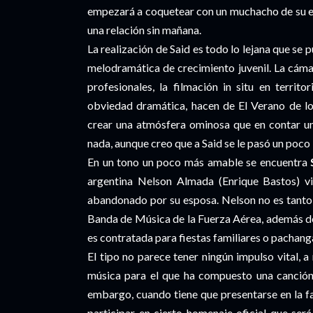
empezará a coquetear con un muchacho de su ed
una relación sin mañana.
La realización de Said es todo lo lejana que se
melodramática de crecimiento juvenil. La cámar
profesionales, la filmación in situ en territ
obviedad dramática, hacen de El Verano de l
crear una atmósfera ominosa que en contar una
nada, aunque creo que a Said se le pasó un poco 
En un tono un poco más amable se encuentra
argentina Nelson Almada (Enrique Bastos) viv
abandonado por su esposa. Nelson no es tanto m
Banda de Música de la Fuerza Aérea, además de
es contratada para fiestas familiares o pachanga
El tipo no parece tener ningún impulso vital, 
música para el que ha compuesto una canción
embargo, cuando tiene que presentarse en la fas
participar en cierto homenaje oficial que ser