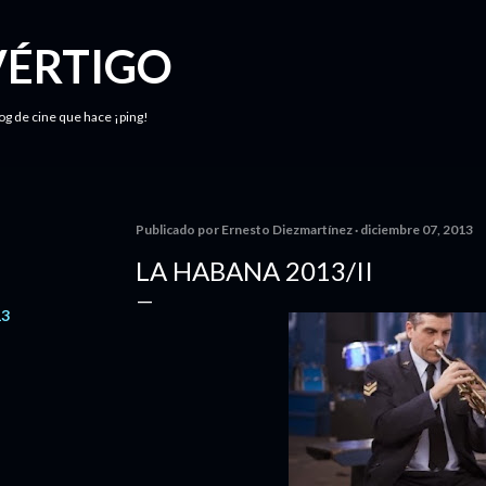
Ir al contenido principal
VÉRTIGO
log de cine que hace ¡ping!
Publicado por
Ernesto Diezmartínez
diciembre 07, 2013
LA HABANA 2013/II
13