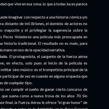
ad que vive en esa zona, lo que a todas luces parece
 puede imaginar con respecto a una historia cómica y/o
a distante de Inti Briones, el dominio de actores no
orio mapuche y el privilegiar la sugerencia sobre la
os Peces Voladores una película más preocupada en
 historia tradicional. El resultado no es malo, para
la mano en eso de la opacidad narrativa.
Solo.
El protagonista, el sargento de la fuerza aérea
e, en efecto, solo pues al inicio de la película es
ilitar sino músico: es el trompetista principal de la
 participar de vez en cuando en alguna orquesta que
s de cualquier tipo.
a no ser cumplir el sueño de ganar cierto concurso de
 que suena como a nueva trova de los años 70. Sin
e final, la Fuerza Aérea le ofrece “el gran honor” de
á llevado a cabo en la Antártida, en la Base General