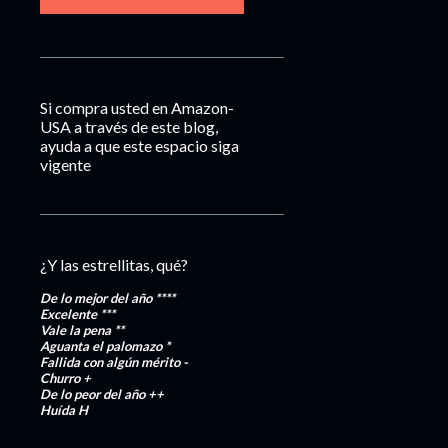
Si compra usted en Amazon-
USA a través de este blog,
ayuda a que este espacio siga
vigente
¿Y las estrellitas, qué?
De lo mejor del año
****
Excelente
***
Vale la pena
**
Aguanta el palomazo
*
Fallida con algún mérito
-
Churro
+
De lo peor del año
++
Huída
H