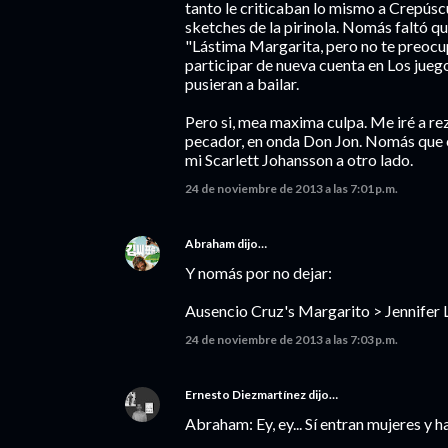
tanto le criticaban lo mismo a Crepúscu
sketches de la pirinola. Nomás faltó qu
"Lástima Margarita, pero no te preocu
participar de nueva cuenta en Los jueg
pusieran a bailar.
Pero si, mea maxima culpa. Me iré a re
pecador, en onda Don Jon. Nomás que c
mi Scarlett Johansson a otro lado.
24 de noviembre de 2013 a las 7:01 p.m.
Abraham
dijo…
Y nomás por no dejar:
Ausencio Cruz's Margarito > Jennifer
24 de noviembre de 2013 a las 7:03 p.m.
Ernesto Diezmartínez
dijo…
Abraham: Ey, ey... Sí entran mujeres y