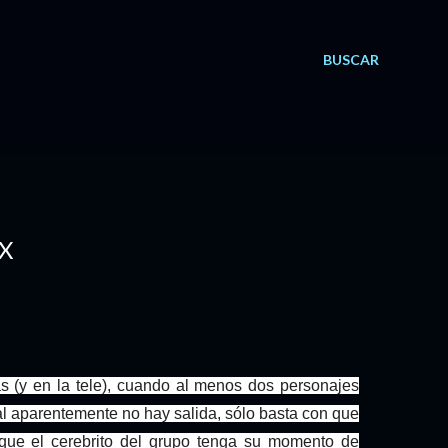
BUSCAR
IX
as (y en la tele), cuando al menos dos personajes
l aparentemente no hay salida, sólo basta con que
 que el cerebrito del grupo tenga su momento de