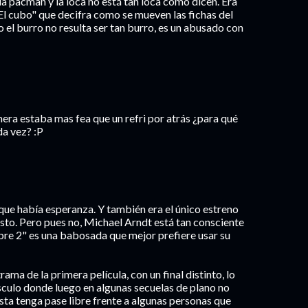
a pacman y la loca no está tan loca como dicen. Era
El cubo" que decifra como se mueven las fichas del
go el burro no resulta ser tan burro, es un abusado con
ra estaba mas fea que un refri por atrás ¿para qué
da vez? :P
 que había esperanza. Y también era el único estreno
isto. Pero pues no, Michael Arndt está tan consciente
bre 2" es una babosada que mejor prefiere usar su
ama de la primera película, con un final distinto, lo
úsculo donde luego en algunas secuelas de plano no
esta tenga pase libre frente a algunas personas que