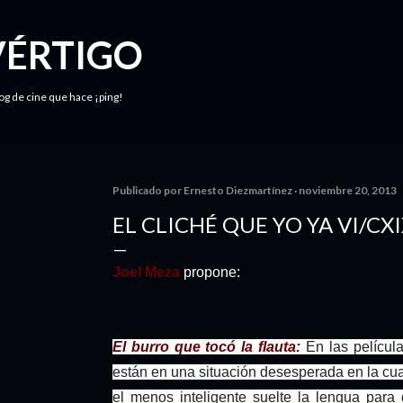
Ir al contenido principal
VÉRTIGO
log de cine que hace ¡ping!
Publicado por
Ernesto Diezmartínez
noviembre 20, 2013
EL CLICHÉ QUE YO YA VI/CX
Joel Meza
propone:
El burro que tocó la flauta:
En las películ
están en una situación desesperada en la cua
el menos inteligente suelte la lengua para