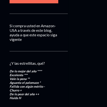
Si compra usted en Amazon-
USA a través de este blog,
ayuda a que este espacio siga
vigente
¿Y las estrellitas, qué?
De lo mejor del año
****
Excelente
***
Vale la pena
**
Aguanta el palomazo
*
Fallida con algún mérito
-
Churro
+
De lo peor del año
++
Huída
H