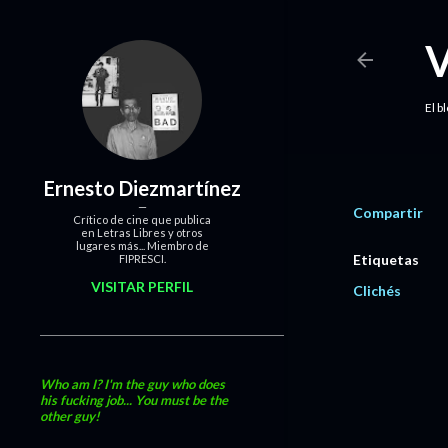
El b
Ernesto Diezmartínez
Compartir
Crítico de cine que publica
en Letras Libres y otros
lugares más... Miembro de
Etiquetas
FIPRESCI.
VISITAR PERFIL
Clichés
Who am I? I'm the guy who does
his fucking job... You must be the
other guy!