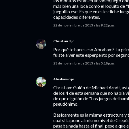
los monitos están en un videojuego ond
más bien una loca como el loquito de "
jueguillo ese. Es que en este cliché lue
capacidades diferentes.
22 de noviembre de 2013 a las 9:22 p.m.
Christian
dijo…
Por qué te haces eso Abraham? La prime
fuiste a ver este esperpento por segun
23 de noviembre de 2013 a las 5:18 p.m.
Abraham
dijo…
Christian: Guión de Michael Arndt, así
de los 4 de esta semana que no había v
de que el guión de "Los juegos del ham
pseudónimo.
Básicamente es la misma estructura y tr
cual si la pone al mismo nivel de Crep
pasaba nada hasta el final, pese a que 