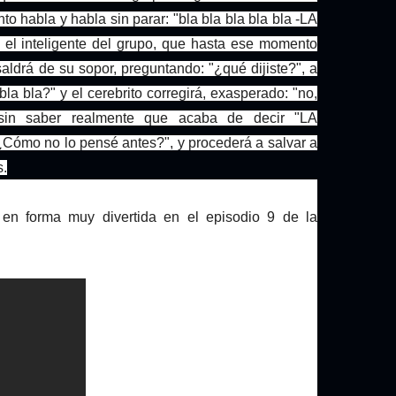
to habla y habla sin parar: "bla bla bla bla bla -LA
 el inteligente del grupo, que hasta ese momento
ldrá de su sopor, preguntando: "¿qué dijiste?", a
bla bla?" y el cerebrito corregirá, exasperado: "no,
, sin saber realmente que acaba de decir "LA
ómo no lo pensé antes?", y procederá a salvar a
s.
en forma muy divertida en el episodio 9 de la