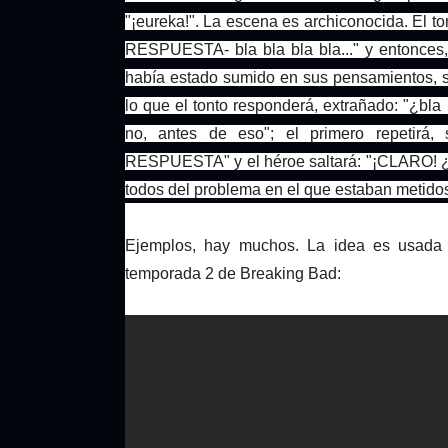
"¡eureka!". La escena es archiconocida. El ton
RESPUESTA- bla bla bla bla..." y entonces,
había estado sumido en sus pensamientos, sa
lo que el tonto responderá, extrañado: "¿bla 
no, antes de eso"; el primero repetirá
RESPUESTA" y el héroe saltará: "¡CLARO! ¿C
todos del problema en el que estaban metido
Ejemplos, hay muchos. La idea es usada 
temporada 2 de Breaking Bad: