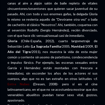
canas al aire a algún salón de baile repleto de vitales
cincuentones/sesentones que quieren sacar juventud de su
pasado. Ahí, con todo y sus enormes gafas, la delgada Gloria
lo mismo se revienta aquello de "Devórame otra vez" o baila
de cachetito el clásico "Nosotros". Ahí, también, coquetea con
el sesentón Rodolfo (Sergio Hernández), recién divorciado,
con el que hace clic sensual/sexual casi de inmediato.
Gloria
(Chile-España, 2012), cuarto largometraje de
Sebastián Lelio (
La Sagrada Familia
/2005,
Navidad
/2009,
El
Año del Tigre
/2011), nos muestra la vida de esta mujer
común y corriente sin asomo de patetismo, condescendencia
o impulso fársico. Por ejemplo, las escenas sexuales entre
García y Hernández están montadas con frescura e
inmediatez, sin esconder los años de los actores ni sus
cuerpos, algo que no es tan extraño en otras latitudes -cf.
Entre Nubes
(Dresen, 2008)- pero sí en el cine
latinoamericano, en el que no se acostumbra mostrar que dos
venerables abuelitos puedan tener sexo vital, gozoso,
apasionado.