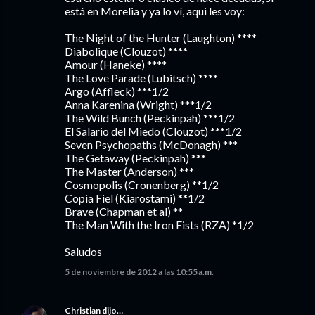
está en Morelia y ya lo ví, aqui les voy:
The Night of the Hunter (Laughton) ****
Diabolique (Clouzot) ****
Amour (Haneke) ****
The Love Parade (Lubitsch) ****
Argo (Affleck) ***1/2
Anna Karenina (Wright) ***1/2
The Wild Bunch (Peckinpah) ***1/2
El Salario del Miedo (Clouzot) ***1/2
Seven Psychopaths (McDonagh) ***
The Getaway (Peckinpah) ***
The Master (Anderson) ***
Cosmopolis (Cronenberg) **1/2
Copia Fiel (Kiarostami) **1/2
Brave (Chapman et al) **
The Man With the Iron Fists (RZA) *1/2
Saludos
5 de noviembre de 2012 a las 10:55 a.m.
Christian
dijo…