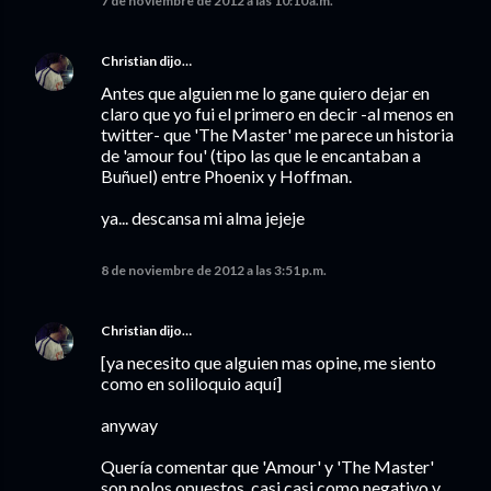
7 de noviembre de 2012 a las 10:10 a.m.
Christian
dijo…
Antes que alguien me lo gane quiero dejar en
claro que yo fui el primero en decir -al menos en
twitter- que 'The Master' me parece un historia
de 'amour fou' (tipo las que le encantaban a
Buñuel) entre Phoenix y Hoffman.
ya... descansa mi alma jejeje
8 de noviembre de 2012 a las 3:51 p.m.
Christian
dijo…
[ya necesito que alguien mas opine, me siento
como en soliloquio aquí]
anyway
Quería comentar que 'Amour' y 'The Master'
son polos opuestos, casi casi como negativo y