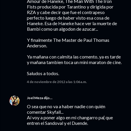
Amour de Haneke, The Man With The Iron
Fists producida por Tarantino y dirigida por
RZA y cabe decir que fue el contrapeso
perfecto luego de haber visto esa cosa de
Haneke. Esa de Haneke hace ver la muerte de
Bambi como un algodon de azucar...
Y finalmente The Master de Paul Thomas
Anderson.
Ya mañana con calmita las comento, ya es tarde
y mañana tambien toca un mini maraton de cine.
Saludos a todos.
4 de noviembre de 2012 a las 1:06 a.m.
Joel Meza
dijo…
O sea que no va a haber nadie con quién
comentar Skyfall...
Aí voy a poner algo en mi changarro pa{ que
entren el Sandoval y el Duende.