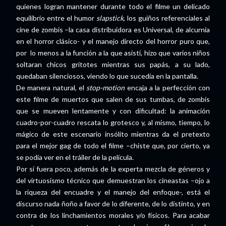
quienes logran mantener durante todo el filme un delicado
equilibrio entre el humor
slapstick
, los guiños referenciales al
cine de zombis –la casa distribuidora es Universal, de alcurnia
en el horror clásico- y el manejo directo del horror puro que,
por
lo menos a la función a la que asistí, hizo que varios niños
soltaran chicos gritotes mientras sus papás, a su lado,
quedaban silenciosos, viendo lo que sucedía en la pantalla.
De manera natural, el
stop-motion
encaja a la perfección con
este filme de muertos que salen de sus tumbas, de zombis
que se mueven lentamente y con dificultad: la animación
cuadro-por-cuadro rescata lo grotesco y, al mismo, tiempo, lo
mágico de este escenario insólito mientras da el pretexto
para el mejor gag de todo el filme –chiste que, por cierto, ya
se podía ver en el tráiler de la película.
Por si fuera poco, además de la experta mezcla de géneros y
del virtuosismo técnico que demuestran los cineastas –ojo a
la riqueza del encuadre y el manejo del enfoque-, está el
discurso nada ñoño a favor de lo diferente, de lo distinto, y en
contra de los linchamientos morales y/o físicos. Para acabar