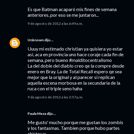
Es que Batman acaparó mis fines de semana
anteriores, por eso se me juntaron...
9 de agosto de 2012 a las 6:49 a.m.
Unknown
dijo…
Uuuy mi estimado christian ya quisiera yo estar
asi, aca en provincia uno hace coraje cada fin de
semana, pero bueno #malditocentralismo
La del doble del diablo creo qe la compre desde
enero en Bray. La de Total Recall espero qe sea
mejor que la original y al parecer si replican
aquella escena morbosa en la secundaria de la
ruca con el triple seno haha
9 de agosto de 2012 a las 2:57 p.m.
Paula Meza dijo…
Me gusto' mucho porque me gustan los zombis
y los fantasmas. Tambien porque hubo partes
chistosas.