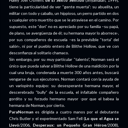
Haley Joel Osment
de El Sexto Sentido
(Shyamalan, 1999),
tiene la particularidad de ver “gente muerta”: su abuelita, un
militar con todo y caballo, un hippioso, un perro partido en dos
y cualquier otro muertito que se le atraviese en el camino. Por
supuesto, este “don” no es apreciado por su familia –su papá,
de plano, se avergüenza de él; su hermana mayor lo aborrece-,
por sus compañeros de escuela –es la previsible “torta” del
salón-, ni por el pueblo entero de Blithe Hollow, que ve con
desconfianza al solitario chamaco.
Sin embargo, por su muy particular “talento”, Norman será el
único que pueda salvar a Blithe Hollow de una maldición por la
cual una bruja, condenada a muerte 300 años antes, buscará
vengarse de sus ejecutores. Norman contará con la ayuda de
un variopinto equipo: su desesperante hermana mayor, el
descerebrado “bully” de la escuela, el infaltable compañero
gordito y su forzudo hermano mayor -por que el babea la
hermana de Norman, por cierto.
ParaNorman
es dirigida a cuatro manos por el debutante
Chris Butler y el experimentado Sam Fell (
Lo que el Agua se
Llevó
/2006,
Desperaux: un Pequeño Gran Héroe
/2008),