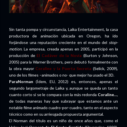
Sin tanta pompa y circunstancia, Laika Entertainment, la casa
productora de animación ubicada en Oregon, ha ido
forjándose una reputación creciente en el mundo del
stop-
motion
. La empresa, creada apenas en 2005, participó en la
producción de
El Cadáver de la Novia
(Burton y Johnson,
2005) para la Warner Brothers, pero debutó formalmente con
la obra mayor
Coraline y la Puerta Secreta
(Selick, 2009),
uno de los filmes –animados o no- que mejor ha usado el 3D.
ParaNorman
(Ídem, EU, 2012) es, entonces, apenas el
segundo largometraje de Laika y, aunque se queda un tanto
cuanto corto si se le compara con la más redonda
Coraline…
,
de todas maneras hay que subrayar que estamos ante un
notable filme animado cuadro-por-cuadro, tanto en el aspecto
técnico como en su arriesgada propuesta argumental.
El Norman del título es un niño de once años que, como el